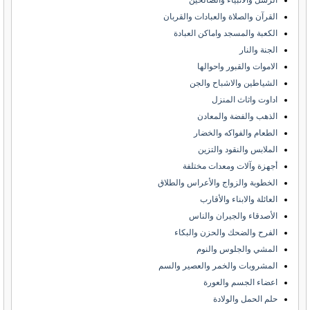
الرسل والانبياء والصالحين
القرآن والصلاة والعبادات والقربان
الكعبة والمسجد واماكن العبادة
الجنة والنار
الاموات والقبور واحوالها
الشياطين والاشباح والجن
اداوت واثاث المنزل
الذهب والفضة والمعادن
الطعام والفواكه والخضار
الملابس والنقود والتزين
أجهزة وآلات ومعدات مختلفة
الخطوبة والزواج والأعراس والطلاق
العائلة والابناء والأقارب
الأصدقاء والجيران والناس
الفرح والضحك والحزن والبكاء
المشي والجلوس والنوم
المشروبات والخمر والعصير والسم
اعضاء الجسم والعورة
حلم الحمل والولادة