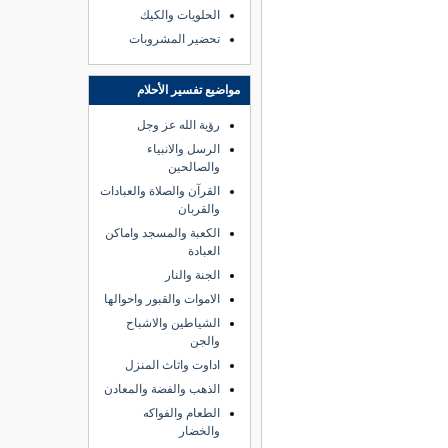
الحلويات والكيك
تحضير المشروبات
مواضيع تفسير الأحلام
رؤية الله عز وجل
الرسل والانبياء
والصالحين
القرآن والصلاة والعبادات
والقربان
الكعبة والمسجد واماكن
العبادة
الجنة والنار
الاموات والقبور واحوالها
الشياطين والاشباح
والجن
اداوت واثاث المنزل
الذهب والفضة والمعادن
الطعام والفواكه
والخضار