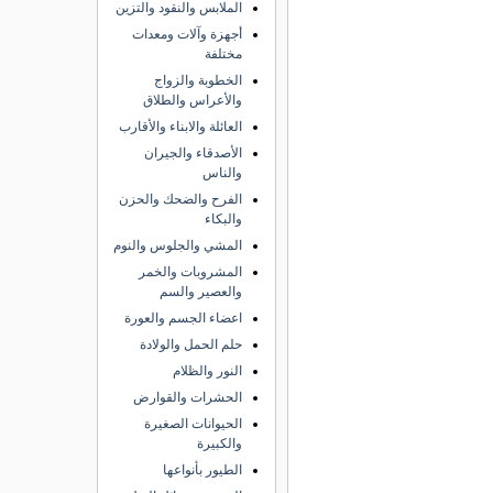
الملابس والنقود والتزين
أجهزة وآلات ومعدات
مختلفة
الخطوبة والزواج
والأعراس والطلاق
العائلة والابناء والأقارب
الأصدقاء والجيران
والناس
الفرح والضحك والحزن
والبكاء
المشي والجلوس والنوم
المشروبات والخمر
والعصير والسم
اعضاء الجسم والعورة
حلم الحمل والولادة
النور والظلام
الحشرات والقوارض
الحيوانات الصغيرة
والكبيرة
الطيور بأنواعها