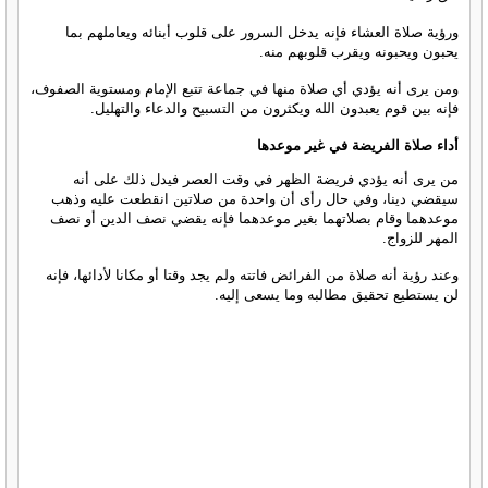
ورؤية صلاة العشاء فإنه يدخل السرور على قلوب أبنائه ويعاملهم بما
يحبون ويحبونه ويقرب قلوبهم منه.
ومن يرى أنه يؤدي أي صلاة منها في جماعة تتبع الإمام ومستوية الصفوف،
فإنه بين قوم يعبدون الله ويكثرون من التسبيح والدعاء والتهليل.
أداء صلاة الفريضة في غير موعدها
من يرى أنه يؤدي فريضة الظهر في وقت العصر فيدل ذلك على أنه
سيقضي دينا، وفي حال رأى أن واحدة من صلاتين انقطعت عليه وذهب
موعدهما وقام بصلاتهما بغير موعدهما فإنه يقضي نصف الدين أو نصف
المهر للزواج.
وعند رؤية أنه صلاة من الفرائض فاتته ولم يجد وقتا أو مكانا لأدائها، فإنه
لن يستطيع تحقيق مطالبه وما يسعى إليه.