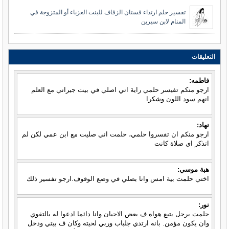
تفسير حلم ارتداء فستان الزفاف للبنت العزباء أو المتزوجة في
المنام لابن سيرين
التعليقات
فاطمه:
ارجو منكم تفيسر حلمي راية اني اصلي في بيت جيراني مع العلم
انهم سود اللون وشكرا
نهاد:
ارجو منكم ان تفسروا حلمي، حلمت اني صليت مع ابن عمي لكن لم
اتذكر اي صلاة كانت
هبة موسي:
اختي حلمت بية امس وانا بصلي في وضع الوقوف.ارجو تفسير ذلك
نور:
حلمت برجل يتبع هواه ف بعض الاحيان وانا دائما ادعوا له بالتقوي
وان يكون مؤمن. بانه ارتدي جلباب وربي لحيته وكان ف بيتي ودخل