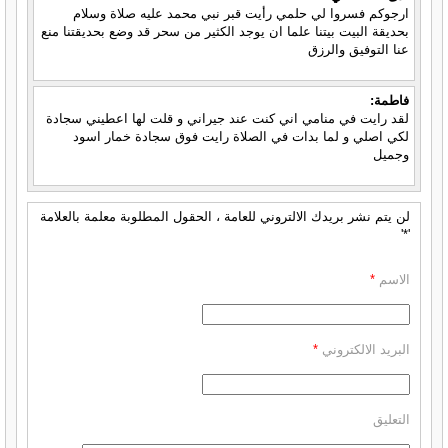
ارجوكم فسروا لي حلمي رأيت قبر نبي محمد عليه صلاة وسلام
بحديقة البيت بيتنا علما ان يوجد الكثير من سحر قد وضع بحديقتنا منع
عنا التوفيق والرزق
فاطمة:
لقد رايت في منامي اني كنت عند جيراني و قلت لها اعطيني سجادة
لكي اصلي و لما بدات في الصلاة رايت فوق سجادة خمار اسود
وجميل
لن يتم نشر بريدك الالتروني للعامة ، الحقول المطلوبة معلمة بالعلامة
'*'
الاسم
*
البريد الالكتروني
*
التعليق