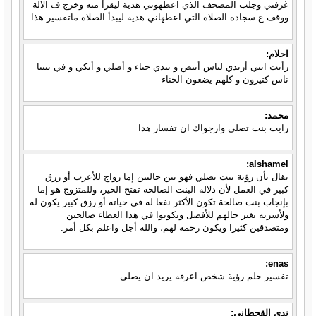
غرفتي وجلب المصحف الذي اعطهوني هدية ليقرأ منه وخرج ف الالة
ووقف ع سجادة الصلاة التي اعطهاني هدية ليبدأ الصلاة ماتفسير هذا
احلام:
رأيت انني أرتدي لباس أبيض و بيدي حناء و أصلي و أبكي و في بيتنا
ناس كتيرون و كلهم يضعون الحناء
محمد:
رايت بنت تصلي وارجواك ان تفسار هذا
alshamel:
يقال بأن رؤية بنت تصلي فهو بين حالتين إما زواج للأعزب أو رزق
كبير في العمل لأن دلالة البنت الصالحة تفتح الخير، وللمتزوج هو إما
بإنجاب بنت صالحة تكون الأكثر نفعا له في حياته أو رزق كبير يكون له
ولأسرته يغير حالهم للأفضل ويكونوا في هذا العطاء صالحين
ومتصدقين كثيرا ويكون رحمة لهم، والله أجل واعلم بكل أمر.
enas:
تفسير حلم رؤية شخص اعرفه يريد ان يصلي
ندى القحطاني: