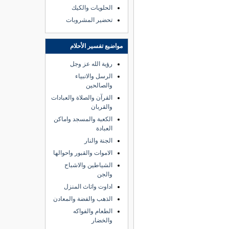
الحلويات والكيك
تحضير المشروبات
مواضيع تفسير الأحلام
رؤية الله عز وجل
الرسل والانبياء
والصالحين
القرآن والصلاة والعبادات
والقربان
الكعبة والمسجد واماكن
العبادة
الجنة والنار
الاموات والقبور واحوالها
الشياطين والاشباح
والجن
اداوت واثاث المنزل
الذهب والفضة والمعادن
الطعام والفواكه
والخضار