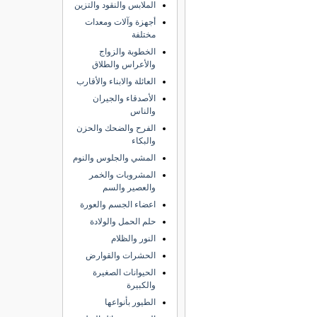
الملابس والنقود والتزين
أجهزة وآلات ومعدات
مختلفة
الخطوبة والزواج
والأعراس والطلاق
العائلة والابناء والأقارب
الأصدقاء والجيران
والناس
الفرح والضحك والحزن
والبكاء
المشي والجلوس والنوم
المشروبات والخمر
والعصير والسم
اعضاء الجسم والعورة
حلم الحمل والولادة
النور والظلام
الحشرات والقوارض
الحيوانات الصغيرة
والكبيرة
الطيور بأنواعها