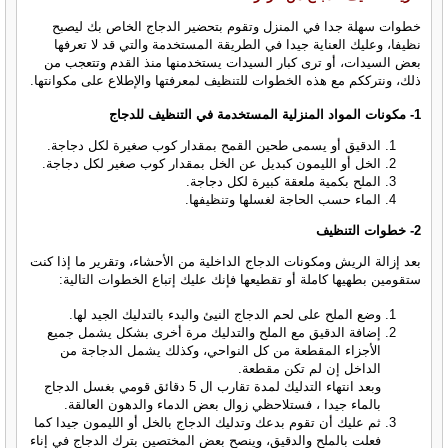
خطوات سهلة جدا في المنزل وتقوم بتحضير الدجاج الخاص بك ليصبح
نظيفا، وعليك العناية جيدا في الطريقة المستخدمة والتي قد لا تعرفها
بعض السيدات، أو ترى كبار السيدات يستخدمنها منذ القدم وتتعجب من
ذلك، ونترككم مع هذه الخطوات للتنظيف لمعرفتها والإطلاع على مكوانتها.
1- مكونات المواد المنزلية المستخدمة في التنظيف للدجاج
الدقيق أو يسمى طحين القمح بمقدار كوب صغيرة لكل دجاجة.
الخل أو الليمون كبديل عن الخل بمقدار كوب صغير لكل دجاجة.
الملح بكمية ملعقة كبيرة لكل دجاجة.
الماء حسب الحاجة لغسلها وتنظيفها.
2- خطوات التنظيف
بعد إزالة الريش ومكونات الدجاج الداخلية من الأحشاء، وتقرير ما إذا كنت
ستقومين بطهيها كاملة أو تقطيعها فإنك عليك إتباع الخطوات التالية:
وضع الملح على لحم الدجاج النيئ والبدء بالتدليك الجيد لها.
إضافة الدقيق مع الملح والتدليك مرة أخرى بشكل يشمل جميع
الأجزاء المقطعة من كل النواحي، وكذلك يشمل الدجاجة من
الداخل إن لم تكن مقطعة.
وبعد انتهاء التدليك لمدة تقارب ال 5 دقائق قومي بغسل الدجاج
بالماء جيدا ، فستلاحظي زوال بعض الدماء والدهون العالقة.
ثم عليك أن تقوم بدعك وتدليك الدجاج بالخل أو الليمون جيدا كما
فعلت بالملح والدقيق، وينصح بعض المختصين بترك الدجاج في إناء