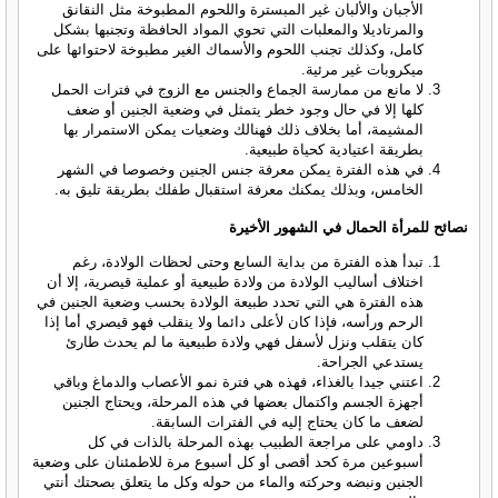
الأجبان والألبان غير المبسترة واللحوم المطبوخة مثل النقانق
والمرتاديلا والمعلبات التي تحوي المواد الحافظة وتجنبها بشكل
كامل، وكذلك تجنب اللحوم والأسماك الغير مطبوخة لاحتوائها على
ميكروبات غير مرئية.
لا مانع من ممارسة الجماع والجنس مع الزوج في فترات الحمل
كلها إلا في حال وجود خطر يتمثل في وضعية الجنين أو ضعف
المشيمة، أما بخلاف ذلك فهنالك وضعيات يمكن الاستمرار بها
بطريقة اعتيادية كحياة طبيعية.
في هذه الفترة يمكن معرفة جنس الجنين وخصوصا في الشهر
الخامس، وبذلك يمكنك معرفة استقبال طفلك بطريقة تليق به.
نصائح للمرأة الحمال في الشهور الأخيرة
تبدأ هذه الفترة من بداية السابع وحتى لحظات الولادة، رغم
اختلاف أساليب الولادة من ولادة طبيعية أو عملية قيصرية، إلا أن
هذه الفترة هي التي تحدد طبيعة الولادة بحسب وضعية الجنين في
الرحم ورأسه، فإذا كان لأعلى دائما ولا ينقلب فهو قيصري أما إذا
كان يتقلب ونزل لأسفل فهي ولادة طبيعية ما لم يحدث طارئ
يستدعي الجراحة.
اعتني جيدا بالغذاء، فهذه هي فترة نمو الأعصاب والدماغ وباقي
أجهزة الجسم واكتمال بعضها في هذه المرحلة، ويحتاج الجنين
لضعف ما كان يحتاج إليه في الفترات السابقة.
داومي على مراجعة الطبيب بهذه المرحلة بالذات في كل
أسبوعين مرة كحد أقصى أو كل أسبوع مرة للاطمئنان على وضعية
الجنين ونبضه وحركته والماء من حوله وكل ما يتعلق بصحتك أنتي