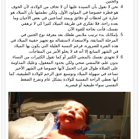
والجنين.
نحن لا نقول بأن السيدة عليها أن لا تخاف من الولادة، لأن الخوف
هو فطرة خصوصا في المولود الأول، ولكن نطمئنها بأن الميلاد هو
عبارة عن لحظات أو دقائق ويمتد لساعتين في بعض الأحيان وما
بعده راحة، فلا تفكري في طريقة الميلاد كثيرا كي لا ترهقي
نفسك، فأنت بحاجة للقوة الآن.
بإمكانك بدء ترتيب ملابس طفلك بعد معرفة نوع الجنين في
المرحلة السابقة، والاستعداد لاستقباله مع تجهيز حقيبة الميلاد في
هذه الفترة للضرورة، فرغم النسبة القليلة التي يكون بها الميلاد
في الشهر السابع إلا أنه قد لا يخلو الأمر من المفاجآت.
لا تجهدي نفسك بالمشي الكثير أو كما تقول الكثيرات من النساء
بدون علم، فالمشي صحي ولكن بحدود المعقول، وعليك المداومة
على الصلاة طوال فترات الحمل لأنها خصوصا في الشهر الأخير
تساعد في سهولة الميلاد وتوسيع عنق الرحم للولادة الطبيعية، كما
أنها تعطي الراحة النفسية للولادة بشكل عام وتفرغ الضغط
النفسي سواء طبيعية أو قيصرية.