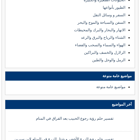
الحيوانات الصغيرة والكبيرة
الطيور بأنواعها
السفر و وسائل النقل
السفن والسباحة والموج والبحر
الانهار والبحار والبرك والمحيطات
الشتاء والرياح والبرق والرعد
الهواء والسماء والسحب والفضاء
الزلازل والخسف والبراكين
الرمل والوحل والطين
مواضيع عامة منوعة
مواضيع عامة منوعة
أخر المواضيع
تفسير حلم رؤية رجوع الحبيب بعد الفراق في المنام
تفسير حلم رؤية الزرع الأخضر و شتل الزرع في المنام لابن سيرين