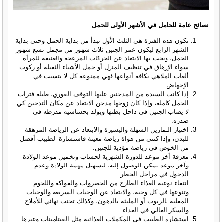
نصائح عامة للحامل في الأشهر الأولى للحمل
تكون هذه الفترة هي الثلث الأول تبدأ من بداية الحمل وحتى بداية
الشهر الرابع ليكون عمر الجنين ثلاث شهور من مجمل تسع شهور
الحمل، ويجب بها الابتعاد عن الحركات المزعجة والعنيفة للمرأة
سواء الإرهاق في تنظيف المنزل أو حمل الأشياء الثقيلة أو ركوب
ألعاب الملاهي بكافة أنواعها فهي ممنوعة كل لا يتسبب في
الإجهاض.
إذا كانت السيدة من المدخنين عليها التوقف الفوري، طيلة فترات
الحمل كاملة، وإذا كان زوجها مدخن الابتعاد عن مكان التدخين كي
لا يصاب الجنين في داخل بطنها ويولد بحساسية مفرطة في
صدره.
اختيار التمارين السهلة واليسيرة والابتعاد عن الرياضة المرهقة
للبدن، وإذا كنتي من هواة رياضة معينة فاستشارة الطبيب أفضل
من الخوض في رياضة مؤذية للجنين.
معرفة أخر موعد للدورة الشهرية لحساب وتخمين موعد الولادة
وآخر موعد يمكن الوصول إليه، لتسهيل مهمة الولادة وعدم
الدخول في مراحل الخطر.
انتقاء نوعية الغذاء الطازج من الخضروات والفواكه واللحوم
وتنوعها في كل وجبة، والابتعاد عن الوجبات السريعة والوجبات
المقلية بالزيوت أو المليئة بالدهون، وكذلك تجنب نهائي للأملاح
والسكر العالي في الغذاء.
استشارة الطبيب في المكملات الغذائية مثل الفيتامينات وغيرها