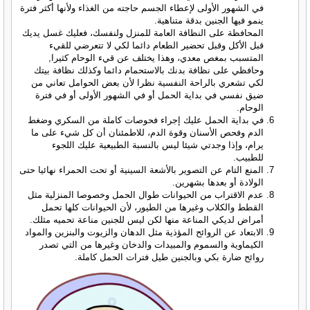
في الشهور الأولى لإعطاء الجسم حاجته من الغذاء ولأنها أكثر فترة
ينمو فيها الجنين بدقة متناهية.
المحافظة على النظافة العامة للمنزل ولنفسك، فعليك غسل يديك
قبل الأكل وقبل تحضير الطعام دائما لكي لا تتعرضي للقيء
المتسبب بمغص معدي، وهذا يختلف عن قيء الوحام كثيرا,
وحافظي على نظافة بدنك بالاستحمام دائما وكذلك نظافة بيتك
لكي تشعري بالراحة النفسية نظرا لأن بعض الحوامل تعاني من
ضيق نفسي في بداية الحمل أو في الشهور الأولى أو في فترة
الوحام.
في بداية الحمل عليك إجراء فحوصات كاملة من السكري وضغط
الدم وفحص الأسنان وقوة الدم، للاطمئنان أن كل شيء على ما
يرام، وإذا وجدتي شيئا ليس بالنسبة الطبيعية عليك اللجوء
للطبيب.
المنع التام عن التصوير بالأشعة السينية أو تحت الحمراء نهائيا حتى
الولادة أو بعدها بشهرين.
عدم الاقتراب من الحيوانات طوال الحمل وخصوصا المنزلية مثل
القطط والكلاب وغيرها من الطيور، لأن الحيوانات كلها تحمل
أمراض لديكي المناعة منها لكن ليس للجنين مناعة تحميه مثلك.
الابتعاد عن الروائح المؤذية مثل الدهان والزيوت والبنزين والمواد
الكيماوية والسموم والمبيدات والدخان وغيرها من التي تصدر
روائح ضارة بكي وبالجنين طيل فترات الحمل كاملة.