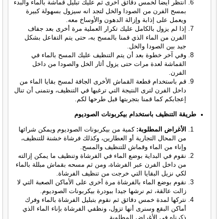
انتظر أيضا لخمس دقائق أخرى ثم عليك تبليل قماشة بالماء والبدء
بمسح الفرن من الصودا والخل لتجد انه سيزول بسهولة كبيرة
ويعمل على إذابة وإزالة الدهون والأوساخ معه.
إذا لم يزول بالكامل عليك تكرار العملية مرة أخرى بعد جفاف
الفرن من الماء الذي قمنا بالمسح به، حتى يتم التفاعل بشكل
جيد بين الصودا والخل.
وفي آخر خطوة بعد أن يتم التنظيف عليك المسح بالماء في
القماشة لعدة مرات حتى يزول أثار الخل والصودا من داخل
الفرن.
قم باستخدام قطعة القماش الأخرى الجافة لمسح بقايا الماء من
داخل الفرن لترى النتيجة التي ترغبها في التنظيف، ونتمنى أن تنال
إعجابكم كما قمنا بتجربتها قبل طرحها لكم.
طريقة التنظيف باستخدام بيكربونات الصوديوم
الأغراض المطلوبة:
كمية من بيكربونات الصوديوم ويمكن شرائها
من المحال التجارية أو العطارين، وكذلك فرشاة خشنة للتنظيف،
وإناء من الماء وقماش للتنظيف والمسح.
نقوم في البداية بوضع الماء في الفرشاة وتنظيف ما يمكن إزالته
من داخل الفرن عبر الفرشاة، ومن ثم مسحه بقماش مبللة بالماء
لكي نزيل البقايا التي خرجت من تنظيف الفرشاة.
نقوم بوضع الماء بالفرشاة مرة أخرى على الأماكن الصعبة التي لا
زالت عالقة، ثم نرشها جيدا ببودرة بيكربونات الصوديوم.
نتركها لمدة خمس دقائق ثم نقوم بتبليل الفرشاة بالماء وفرك
أماكن البقع وسنرى أنها تزول، ونظفي الفرشاة بإناء الماء الذي
ذكرناه في الأغراض المطلوبة.