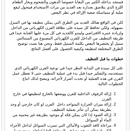
فستجد بداخله الكثير من البقايا خصوصا الدهون والشحوم وبخار الطعام
اللزج الذي يتلاصق بجداره بعد العديد من مرات الاستخدام فيتحول لبقع
صلبة أو متماسكة صعبة الإزالة في نظر البعض.
لكن في الواقع هنالك العديد من الطرق التي يمكن تنظيفه بها في المنزل
بسهوله، ولكي تحافظ كل سيدة على نظافة الفرن الكهربائي من الداخل
ولزيادة عمره الافتراضي وليبدو كالجديد في كل مرة عليها العناية جيدا في
طريقة التنظيف من الداخل للفرن الكهربائي المصنوع من الستنالس
ستيل أو يختصرها البعض بكلمة الستيل فقط، ونحن هنا بصدد توضيح
الطرق المختلفة لتنظيفه وكيفية الحصول على أفضل النتائج.
خطوات ما قبل التنظيف
على كل سيدة في البداية النظر جيدا في نوعية الفرن الكهربائي الذي
تستخدمه، والتفكير جيدا قبل بدء في عملية التنظيف حتى لا تعطل عمل
الفرن في هذه العملية أو تحدث أضرار لأجزائه، وينصح لذلك اتباع
الخطوات التالية:
إزالة الرفوف الداخلية للفرن ووضعها بالخارج لتنظيفها في خارج
الفرن.
إزالة ميزان الحرارة المتواجد داخل الفرن لو كان خارجي أو وجد
بطريقة يمكن أن تتأثر بعملية التنظيف.
إزالة الضوء إذا كان يمكن فكه أو موجود بطريقة غير محمية من
الماء أو السوائل.
مراعاة كافة الثقوب والأماكن التي تسرب السوائل لداخل الأجزاء
الكهربائية للفرن خصوصا في المنطقة العليا لداخله، ومنع وصول