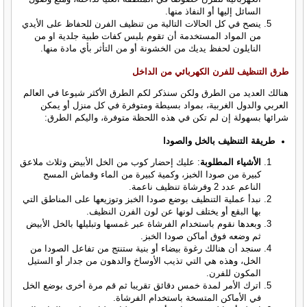
السائل إليها أو النفاذ منها.
ينصح في كل الحالات التالية من تنظيف الفرن للحفاظ على الأيدي
من المواد المستخدمة أن تقوم بلبس كفات طبية جلدية او من
النايلون لحفظ يديك من الخشونة أو من التأثر بأي مادة منها.
طرق التنظيف للفرن الكهربائي من الداخل
هنالك العديد من الطرق ولكن سنذكر لكم الطرق الأكثر شيوعا في العالم
العربي والدول الغربية، بمواد بسيطة ومتوفرة في كل منزل أو يمكن
شرائها بسهولة إن لم تكن في هذه اللحظة متوفرة، واليكم الطرق:
طريقة التنظيف بالخل والصودا
الأشياء المطلوبة
: عليك إحضار كوب من الخل الأبيض وثلاث ملاعق
كبيرة من صودا الخبز، وكمية كبيرة من الماء وقماش المسح
الناعم عدد 2 وفرشاة تنظيف ناعمة.
نبدأ عملية التنظيف بوضع صودا الخبز وتوزيعها على المناطق التي
بها البقع أو يختلف لونها عن لون الفرن النظيف.
وبعدها نقوم باستخدام الفرشاة عبر غمسها وتبليلها بالخل الأبيض
ثم وضعه فوق أماكن صودا الخبز.
سنجد أن هنالك رغوة بيضاء أو بنية ستنتج من تفاعل الصودا من
الخل، وهذه هي التي تذيب الأوساخ والدهون من جدار أو الستيل
المكون للفرن.
اترك الأمر لمدة خمس دقائق تقريبا ثم قم مرة أخرى بوضع الخل
في الأماكن المتسخة باستخدام الفرشاة.