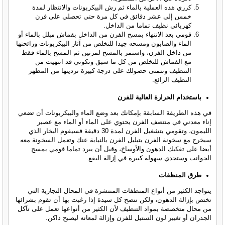
كرري هذه العملية بالماء ثم رش البيكربونات والانتظار لمدة
خمس إلى عشر دقائق في كل مرة حتى تحصلي على فرن
كهربائي نظيف تماما من الداخل.
قومي بعد الانتهاء بمسح الفرن من الداخل بقماش مبلل بالماء أو
الماء والصابون ومسحه جيدا للتخلص من آثار البيكربونات ورائحتها
من داخل الفرن، واستمر بالمسح لمرتين ثم المسح بالماء فقط
مع القماش للتخلص من كل ما سبق وتكوني قد انتهيت من
التنظيف ونتمنى حصولك على درجة كبيرة تردينها من المظهر
النظيف الرائع.
باستخدام الحرارة العالية للفرن
في هذه الطريقة السابقة بإمكانك بعد وضع الماء والبيكربونات أن تضعي
إناء معدني في منتصف الفرن يحتوي على الماء أو الماء مع عصير
الليمون، وتقومي بتشغيل الفرن لمدة 30 دقيقة فسيقوم البخار الذي
سيخرج مع سخونة الفرن بتبليل الفرن بالنيابة عنك وتعمل السخونة معه
أيضا على تفكيك الدهون والأوساخ، وقبل أن يبرد تماما قومي بمسح
الجوانب وستجدي سهولة كبيرة في إزالة البقع.
طرق المنظفات
يتواجد الكثير من أنواع المنظفات المنتشرة في المحال التجارية التي
تختص بإزالة الدهون، ولكن ننصح كل سيدة إذا رغبت بها أن تقوم بشرائها
من محال متخصصة بمواد التنظيف لأن الكثير من أنواعها تعمل على تآكل
الجدران أو تغيير لون الستيل للفرن وإزالة لمعانه ليصبح داكن.