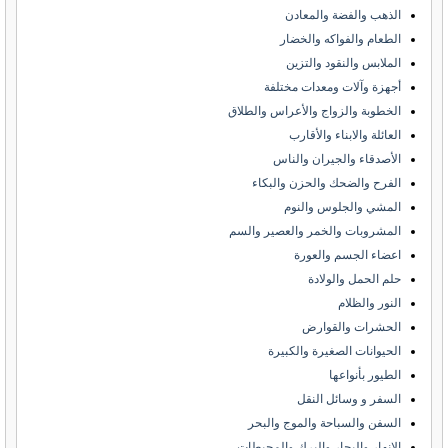
الذهب والفضة والمعادن
الطعام والفواكه والخضار
الملابس والنقود والتزين
أجهزة وآلات ومعدات مختلفة
الخطوبة والزواج والأعراس والطلاق
العائلة والابناء والأقارب
الأصدقاء والجيران والناس
الفرح والضحك والحزن والبكاء
المشي والجلوس والنوم
المشروبات والخمر والعصير والسم
اعضاء الجسم والعورة
حلم الحمل والولادة
النور والظلام
الحشرات والقوارض
الحيوانات الصغيرة والكبيرة
الطيور بأنواعها
السفر و وسائل النقل
السفن والسباحة والموج والبحر
الانهار والبحار والبرك والمحيطات