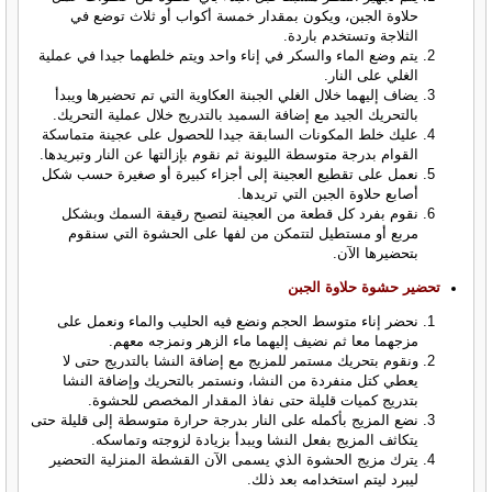
حلاوة الجبن، ويكون بمقدار خمسة أكواب أو ثلاث توضع في
الثلاجة وتستخدم باردة.
يتم وضع الماء والسكر في إناء واحد ويتم خلطهما جيدا في عملية
الغلي على النار.
يضاف إليهما خلال الغلي الجبنة العكاوية التي تم تحضيرها ويبدأ
بالتحريك الجيد مع إضافة السميد بالتدريج خلال عملية التحريك.
عليك خلط المكونات السابقة جيدا للحصول على عجينة متماسكة
القوام بدرجة متوسطة الليونة ثم نقوم بإزالتها عن النار وتبريدها.
نعمل على تقطيع العجينة إلى أجزاء كبيرة أو صغيرة حسب شكل
أصابع حلاوة الجبن التي تريدها.
نقوم بفرد كل قطعة من العجينة لتصبح رقيقة السمك وبشكل
مربع أو مستطيل لتتمكن من لفها على الحشوة التي سنقوم
بتحضيرها الآن.
تحضير حشوة حلاوة الجبن
نحضر إناء متوسط الحجم ونضع فيه الحليب والماء ونعمل على
مزجهما معا ثم نضيف إليهما ماء الزهر ونمزجه معهم.
ونقوم بتحريك مستمر للمزيج مع إضافة النشا بالتدريج حتى لا
يعطي كتل منفردة من النشا، ونستمر بالتحريك وإضافة النشا
بتدريج كميات قليلة حتى نفاذ المقدار المخصص للحشوة.
نضع المزيج بأكمله على النار بدرجة حرارة متوسطة إلى قليلة حتى
يتكاثف المزيج بفعل النشا ويبدأ بزيادة لزوجته وتماسكه.
يترك مزيج الحشوة الذي يسمى الآن القشطة المنزلية التحضير
ليبرد ليتم استخدامه بعد ذلك.