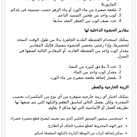
المازوريلا.
ملعقة صغيرة من ماء الورد أو ماء الزهر حسب تسميته في بلدكم.
كوب واحد من طحين السميد الناعم.
عدد نصف كوب من القطر المعد سابقا.
مقادير الحشوة الداخلية لها
يمكنك استخدام القشطة البلدية الجاهزة بدلا من طول الوقت المتخذ
لتحضيرها، وإذا رغبتي بتحضير الحشوة بنفسك فإليك المقادير:
مقدار كوب واحد من القشطة العادية، أو المقادير التالية لصنعها في
المنزل.
عدد 3 ملاعق كبيرة من النشا.
مقدار كوب واحد من الماء.
يفضل إضافة ملعقة صغيرة من ماء الورد.
الزينة الخارجية والقطر
يمكنك اختيار أي زينة خارجية متوفرة من أي نوع من المكسرات بحسب
المقدرة، ولكن يفضل التالي لتناسق الطعم والنكهة التي يتم صنعها بها
بطريقة أفضل أو الأساسية التي لها مذاق لا يقاوم.
استخدمي مبشور الفستق الحلبي الذي يتم تنعيمه ليصبح قطع صغيرة خضراء.
جوز الهند المخروط لقطع صغيرة الجاف أو الطازج.
يمكن إضافة كرات من البوظة الباردة بالنكهة المفضلة لديكم.