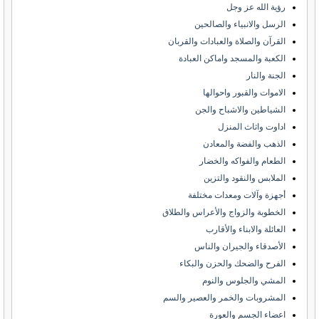
رؤية الله عز وجل
الرسل والانبياء والصالحين
القرآن والصلاة والعبادات والقربان
الكعبة والمسجد واماكن العبادة
الجنة والنار
الاموات والقبور واحوالها
الشياطين والاشباح والجن
اداوت واثاث المنزل
الذهب والفضة والمعادن
الطعام والفواكه والخضار
الملابس والنقود والتزين
أجهزة وآلات ومعدات مختلفة
الخطوبة والزواج والأعراس والطلاق
العائلة والابناء والأقارب
الأصدقاء والجيران والناس
الفرح والضحك والحزن والبكاء
المشي والجلوس والنوم
المشروبات والخمر والعصير والسم
اعضاء الجسم والعورة