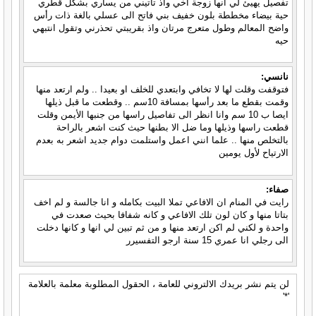
تفصيل يهيئ لي انها زوجة اخي واذ تاتيني من يساري بشكل قطري
حية بيضاء مخططة بلون خفيف بني فاتح الى عسلي بالغة ذات رأس
واضح المعالم وطول متعرج مرتان واذ بقريبتي تحذرني وتقول انتبهي
حيه
نانسي:
فتوقفت وقلت لها لا تخافي وابتعدي للخلف او بعيدا .. ولم ارتعد منها
وقمت بقطع ما بعد رأسها بمسافة 10سم .. وقطعت ما قبل ذيلها
ايصا ب 10 سم وانا انظر الى تفاصيل راسها من جنبها الأيمن وقلت
قطعت راسها وذيلها وما ضل الا بطنها حيث كنت اشعر بالراحة
بالتخلص منها .. علما انني اعمل واستلمت دوام جديد اشعر به بعدم
الارتياح لأول يومين
صفاء:
رايت في المنام ان الافاعي تملا البيت بكامله و انا جالسة و لم اخف
بتاتا منها و كان لون تلك الافاعي و كانه شفافا بحيث صعدت في
واحدة و لكني لم اكن ارتعد منها و من ثم تبين لي انها و كانها دخلت
الى رجلي انا عمري 15 سنة ارجو التفسيرر
لن يتم نشر بريدك الالتروني للعامة ، الحقول المطلوبة معلمة بالعلامة
'*'