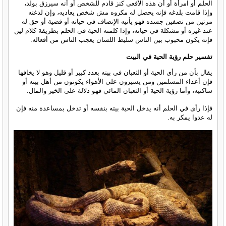
الحلم أو امرأة أو أن هذه الأفعى كنز قادم للشخص أو أنه سيرزق بولد،
وإذا قامت بلدغه فإنه يحصل له مكروه مش شخص يعاديه، وإن لدغته
مرتين من نصفين جسده فهو يأتيه الإنصاف في حياته أو قضية أو حق له
عند غيره أو مشكلة في حياته، وإذا كلمته الحية في الحلم بطريقة كلام لين
فإنه يكون محبوب بين الناس سليط اللسان يعجب الناس من أفعاله.
تفسير حلم رؤية الحية في البيت
يقال بأن من رأي الحية أو الثعبان في بيته بعدد كبير أو قليل وهو لا يخافها
فإن أعداء المسلمين ومن يسيرون على الأهواء يكونون من أهل بيته أو
ساكنيه، وأما رؤية الحية أو الثعبان المائي فهو دلالة على الخير والمال.
فإذا رأى في الحلم أنه يدخل الحية بيته بنفسه أو تدخل بمساعدة منه فإن
له عدوا يمكر به.