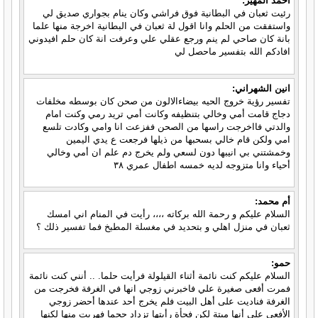
احمد المهير:
رئيت ثعبان في البطانية فوق فراشي وكان ينام بجواري صديق لي
واستفقت من الحلم وانا اقول لة ثعبان في البطانية اخرجة منها علما
بانة كان صاحي لم ينم ورجع عقلي علي وعرفت انة كان حلم افيدوني
افادكم الله بتفسير ماحصل لي
انين الشهراني:
تفسير رؤية خروج الحيه بيضاءالالون من صحن كان بوسطه مخلفات
دجاج قامت أمي وخالي بتنظيفه وكانت أمي تريد رمي وكنت امام
والدتي فااخرجت راسها من الصحن ففزعت انا وامي وكادت تلسع
امي ولكن قام خالي بسحبها من ذيلها فرجعت ع يدي اليمين
وخمشتني بي انيبها دون لسعي ولم يخرج دم علم ان أمي وخالي
أحياء وانا متزوجه لديه خمسه اطفال عمري ٣٨
أم محمد:
السلام عليكم و رحمة الله بركاته ،،،، رأيت في المنام اني امسك
ثعبان في منزل اهلي و بتحديد في مغسلة المطبخ فما تفسير ذلك ؟
حمو:
السلام عليكم كنت نائمة أثناء القيلولة فرأيت حلما. .. أنني كنت نائمة
فمرت أفعى صغيرة علي فاخبرني زوجي انها في الغرفة فخرجت من
الغرفة فناديت على أهل البيت فلم يخرج أحد عندها أحضر زوجي
الأفعى على أنها ميتة لكن فجأة رأيتها تزداد حجما فهربت منها لكنها