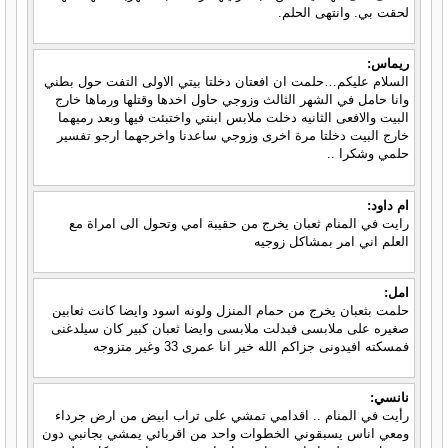
لحقت بي. وانتهى الحلم.
ريماس:
السلام عليكم…حلمت ان افعتان دخلتا بيتي الاولى التفت حول بطني
وانا حامل في الشهر الثالث وزوجي حاول اخدها وقتلها ورماها خارج
البيت والافعى الثانيه دخلت ملابس ابنتي واختبئت فيها وبعد رميهما
خارج البيت دخلتا مرة اخرى وزوجي ساعدنا واخرجهما ارجو تفسير
حلمي وشكرا ..
ام داود:
رايت في المنام ثعبان يخرج من حقيبة امي وتحول الی امراة مع
العلم اني امر بمشاكل زوجيه
امل:
حلمت بثعبان يخرج من حمام المنزل ولونه اسود وايضا كانت ثعابين
صغيره على ملابسى فبدلت ملابسى وايضا ثعبان كبير كان سيلدغنى
فمسكته افيدونى جزاكم الله خير انا عمرى 33 وغير متزوجه
نانسي:
رأيت في المنام .. اقدامي تمشي على تراب ابيض من ارض جرداء
ومعي اناس يسبقوني الخطوات واحد من اقربائي يمشي بجانبي دون