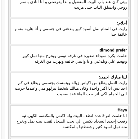
بيتي كان عند باب البيت المقفول و بدا يقرصني و انا انادي باسم
زوجي واتسلق الباب حتى هربت
أحلام:
رايت في المنام نمل أسود كبير يلدغني في جسمي و أنا هاربة منه و
خائفة جدا
dimond prefer:
حلمت بكره سوداء صغيره في غرفة نومي ويخرج منها نمل كبير
ويهجم علي ويلدغني وانا وابنتي خائفه ونهرب من الغرفه
لينا مبارك احمد،:
رايت النمل يطلع من اكياس زبالة ويتمسك بجسمي ويطلع في كم
احد بس انا اكتر واحدة وكان هنالك شخصا ينزلهو مني وعندما جريت
الي الحمام لكي انزله ب الماء فقد صحيت…
Haya:
انا حلمت انو قاعده انظف البيت وانا اكنس بالمكنسه الكهربائية
رفعت إحدى السجاد بكنس الي تحت السجاد لقيت بيت نمل ويخرج
منه نمل اسود كثير وشفطتها بالمكنسه