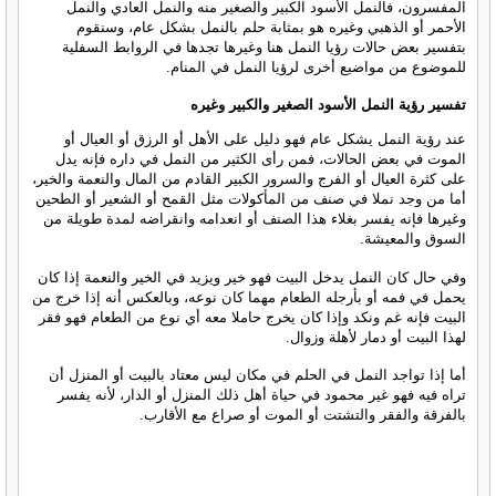
المفسرون، فالنمل الأسود الكبير والصغير منه والنمل العادي والنمل
الأحمر أو الذهبي وغيره هو بمثابة حلم بالنمل بشكل عام، وسنقوم
بتفسير بعض حالات رؤيا النمل هنا وغيرها تجدها في الروابط السفلية
للموضوع من مواضيع أخرى لرؤيا النمل في المنام.
تفسير رؤية النمل الأسود الصغير والكبير وغيره
عند رؤية النمل يشكل عام فهو دليل على الأهل أو الرزق أو العيال أو
الموت في بعض الحالات، فمن رأى الكثير من النمل في داره فإنه يدل
على كثرة العيال أو الفرج والسرور الكبير القادم من المال والنعمة والخير،
أما من وجد نملا في صنف من المأكولات مثل القمح أو الشعير أو الطحين
وغيرها فإنه يفسر بغلاء هذا الصنف أو انعدامه وانقراضه لمدة طويلة من
السوق والمعيشة.
وفي حال كان النمل يدخل البيت فهو خير ويزيد في الخير والنعمة إذا كان
يحمل في فمه أو بأرجله الطعام مهما كان نوعه، وبالعكس أنه إذا خرج من
البيت فإنه غم ونكد وإذا كان يخرج حاملا معه أي نوع من الطعام فهو فقر
لهذا البيت أو دمار لأهلة وزوال.
أما إذا تواجد النمل في الحلم في مكان ليس معتاد بالبيت أو المنزل أن
تراه فيه فهو غير محمود في حياة أهل ذلك المنزل أو الدار، لأنه يفسر
بالفرقة والفقر والتشتت أو الموت أو صراع مع الأقارب.