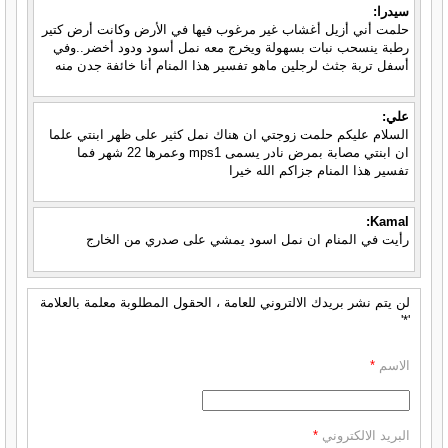
سيدرا:
حلمت أني أزيل أغشاب غير مرغوب فيها في الأرض وكانت أرض كتير
رطبة ينسحب نبات بسهولة ويخرج معه نمل أسود ودود أخضر..وفي
أسفل تربة جثث لرجلين ماهو تفسير هذا المنام أنا خائفة جدن منه
علي:
السلام عليكم حلمت زوجتي ان هناك نمل كثير على ظهر ابنتي علما
ان ابنتي مصابة بمرض نادر يسمى mps1 وعمرها 22 شهر فما
تفسير هذا المنام جزاكم الله خيرا
Kamal:
رأيت في المنام ان نمل اسود يمشي على صدري من الخارج
لن يتم نشر بريدك الالتروني للعامة ، الحقول المطلوبة معلمة بالعلامة
'*'
الاسم
*
البريد الالكتروني
*