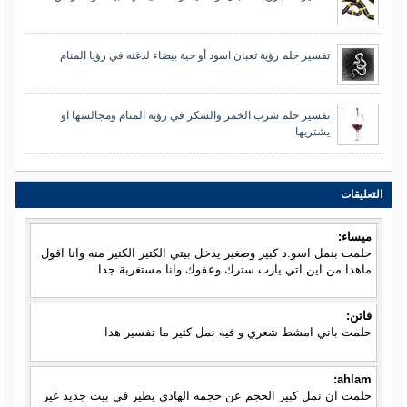
تفسير حلم رؤية ثعبان اسود أو حية بيضاء لدغته في رؤيا المنام
تفسير حلم شرب الخمر والسكر في رؤية المنام ومجالسها او
يشتريها
التعليقات
ميساء:
حلمت بنمل اسو.د كبير وصغير يدخل بيتي الكتير الكتير منه وانا اقول
ماهدا من اين اتي يارب سترك وعفوك وانا مستغربة جدا
فاتن:
حلمت باني امشط شعري و فيه نمل كثير ما تفسير هدا
ahlam:
حلمت ان نمل كبير الحجم عن حجمه الهادي يطير في بيت جديد غير