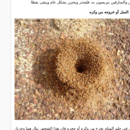
والسارقين يتربصون به، فليحذر ويحترز بشكل عام ويبقى يقظا.
النمل أو خروجه من وكره
ل في حلم المنام يخرج من وكره أو جحره فإن هذا الشخص ينال هما وجزنا،