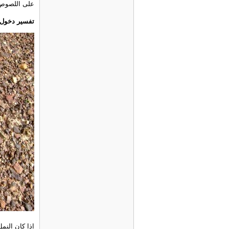
على اللصوص 
تفسير دخول 
إذا كان النم