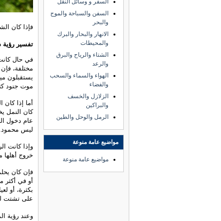
السفر و وسائل النقل
السفن والسباحة والموج
والبحر
فإذا كان ال
الانهار والبحار والبرك
والمحيطات
تفسير رؤية 
الشتاء والرياح والبرق
في حال كانت 
والرعد
مختلفة، فإن 
الهواء والسماء والسحب
يستقبلون ميت
والفضاء
موت جنود كث
الزلازل والخسف
أما إذا كان ا
والبراكين
كان النمل يخ
الرمل والوحل والطين
عام دخول ال
ليس محمود.
مواضيع عامة منوعة
وإذا كانت الر
خروج أهلها م
مواضيع عامة منوعة
فإن كان يحلم
أو في أكثر م
بكثرة، أو لع
على تشتت للع
وعند رؤية ال