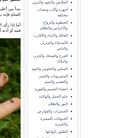
الملابس والنقود والتزين
نبدأ من أعلى
أجهزة وآلات ومعدات
المنام فإنه 
مختلفة
الخطوبة والزواج
أما إذا رأى 
والأعراس والطلاق
فمه أو أذنه 
العائلة والابناء والأقارب
الأصدقاء والجيران
والناس
الفرح والضحك والحزن
والبكاء
المشي والجلوس والنوم
المشروبات والخمر
والعصير والسم
اعضاء الجسم والعورة
حلم الحمل والولادة
النور والظلام
الحشرات والقوارض
الحيوانات الصغيرة
والكبيرة
الطيور بأنواعها