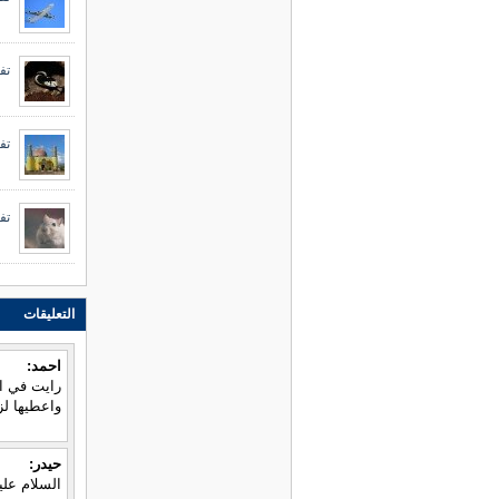
تف
تف
تف
التعليقات
احمد:
رايت في ال
واعطيها لزو
حيدر:
السلام عل