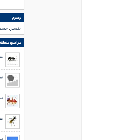
وسوم
تفسير
,
جسم
مواضيع متعلقة
تفس
تف
تف
تفس
تف