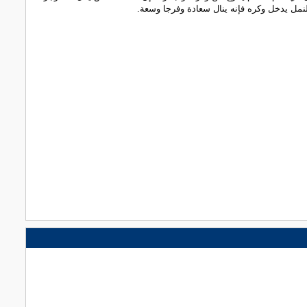
النمل يدخل وكره فإنه ينال سعادة وفرجا وسعة.