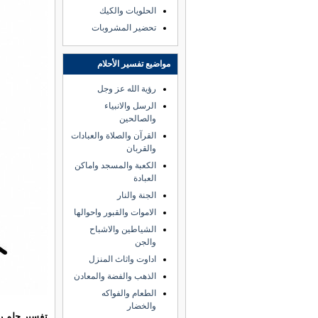
الحلويات والكيك
تحضير المشروبات
مواضيع تفسير الأحلام
رؤية الله عز وجل
الرسل والانبياء
والصالحين
القرآن والصلاة والعبادات
والقربان
الكعبة والمسجد واماكن
العبادة
الجنة والنار
الاموات والقبور واحوالها
الشياطين والاشباح
والجن
اداوت واثاث المنزل
الذهب والفضة والمعادن
الطعام والفواكه
والخضار
تفسير حلم ر