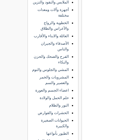
الملابس والنقود والتزين
أجهزة وآلات ومعدات
مختلفة
الخطوبة والزواج
والأعراس والطلاق
العائلة والابناء والأقارب
الأصدقاء والجيران
والناس
الفرح والضحك والحزن
والبكاء
المشي والجلوس والنوم
المشروبات والخمر
والعصير والسم
اعضاء الجسم والعورة
حلم الحمل والولادة
النور والظلام
الحشرات والقوارض
الحيوانات الصغيرة
والكبيرة
الطيور بأنواعها