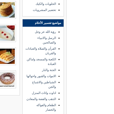
الحلويات والكيك
تحضير المشروبات
مواضيع تفسير الأحلام
رؤية الله عز وجل
الرسل والانبياء
والصالحين
القرآن والصلاة والعبادات
والقربان
الكعبة والمسجد واماكن
العبادة
الجنة والنار
الاموات والقبور واحوالها
الشياطين والاشباح
والجن
اداوت واثاث المنزل
الذهب والفضة والمعادن
الطعام والفواكه
والخضار