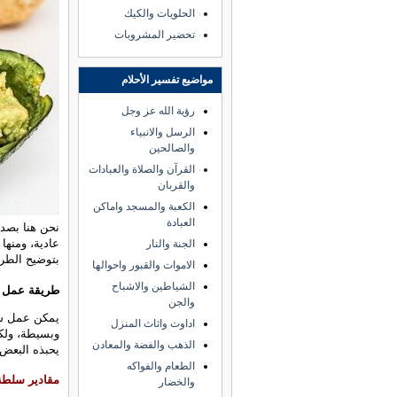
الحلويات والكيك
تحضير المشروبات
مواضيع تفسير الأحلام
رؤية الله عز وجل
الرسل والانبياء
والصالحين
القرآن والصلاة والعبادات
والقربان
الكعبة والمسجد واماكن
العبادة
نحن هنا بصد
عادية، ومنها
الجنة والنار
بتوضيح الطريق
الاموات والقبور واحوالها
الشياطين والاشباح
طريقة عمل س
والجن
يمكن عمل سلط
اداوت واثاث المنزل
وبسيطة، ولكن
الذهب والفضة والمعادن
يحبذه البعض 
الطعام والفواكه
مقادير سلطة 
والخضار