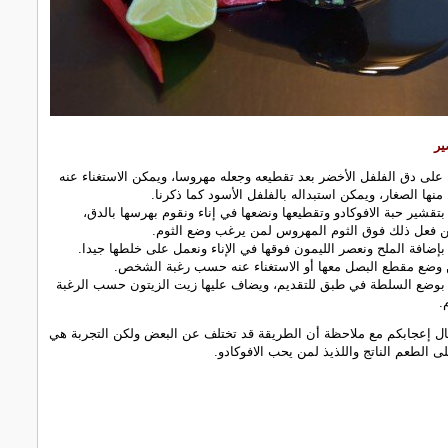
ير
على دق الفلفل الأخضر بعد تقطيعه وجعله مهروسا، ويمكن الاستغناء عنه
 منها الصغار، ويمكن استبداله بالفلفل الأسود كما ذكرنا.
بتقشير حبة الافوكادو وتقطيعها ونضعها في إناء ونقوم بهرسها بالدق،
 فعل ذلك فوق الثوم المهروس لمن يرغب وضع الثوم.
بإضافة الملح ونعصر الليمون فوقها في الإناء ونعمل على خلطها جيدا.
وضع مقطع البصل معها أو الاستغناء عنه حسب رغبة الشخص.
بوضع السلطة في طبق للتقديم، ويضاف عليها زيت الزيتون حسب الرغبة
.
ال إعجابكم مع ملاحظة أن الطريقة قد تختلف عن البعض ولكن التجربة هي
ى الطعم الناتج واللذيذ لمن يحب الافوكادو.