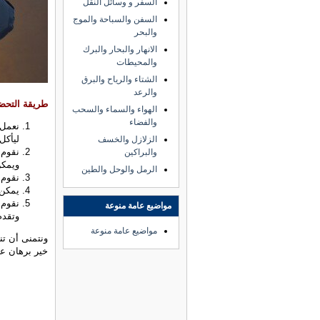
السفر و وسائل النقل
السفن والسباحة والموج
والبحر
الانهار والبحار والبرك
والمحيطات
الشتاء والرياح والبرق
والرعد
طريقة التحض
الهواء والسماء والسحب
والفضاء
نعمل 
ليأكل
الزلازل والخسف
نقوم 
والبراكين
ويمكن
الرمل والوحل والطين
نقوم 
يمكن 
نقوم 
مواضيع عامة منوعة
وتقدم
مواضيع عامة منوعة
ونتمنى أن تن
خير برهان عل