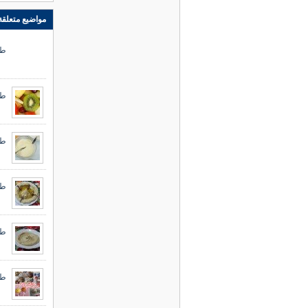
مواضيع متعلقة
طر
طر
طري
طر
طر
طر