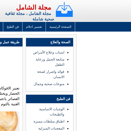
مجلة الشامل
مجلة الشامل ، مجلة ثقافية
صحية شاملة
الصفحة الرئيسية
تفسير احلام
فن الطبخ
الصحة والعلاج
طريقة عمل وتح
اسباب وعلاج الأمراض
متابعة الحمل ورعاية
الطفل
فوائد واضرار لصحة
الانسان
منوعات صحية وجمال
تعتبر الافوكا
الخضار ويخت
العصائر باعت
فن الطبخ
الغنية بالثوم أو 
الوجبات الاساسية
والطبخات
اطباق سلطات مميزة
المعجنات المنزلية