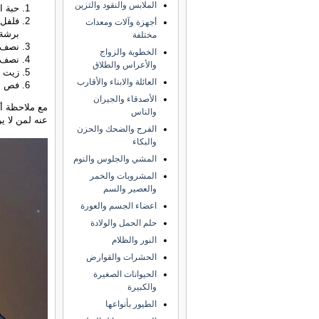
الملابس والنقود والتزين
حبة ا
فلفل 
أجهزة وآلات ومعدات
برشة
مختلفة
نصف ل
الخطوبة والزواج
نصف م
والأعراس والطلاق
زيت ز
العائلة والابناء والأقارب
فص مه
الأصدقاء والجيران
مع ملاحظة أن
والناس
عنه لمن لا ي
الفرح والضحك والحزن
والبكاء
المشي والجلوس والنوم
المشروبات والخمر
والعصير والسم
اعضاء الجسم والعورة
حلم الحمل والولادة
النور والظلام
الحشرات والقوارض
الحيوانات الصغيرة
والكبيرة
الطيور بأنواعها