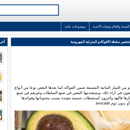
الصحة والعلاج وفوائد الأغذية
موضوعات عامة
ضير سلطة الافوكادو المنزلية المهروسة
أخر 
دو من الثمار النباتية المصنفة ضمن الفواكه كما يعدها البعض نوعا من أنواع
لفون في آراء ذلك، ويستخدمها البعض في صنع السلطات وغيرهم في صنع
بارها فاكهة وآخرون كمنشطات جنسية مفيدة بسبب محتوياتها وفوائدها
بدون ثوم avocado.