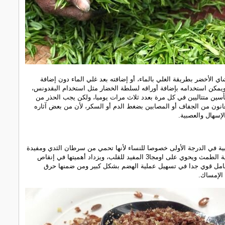
شاي الأخضر بطريقة الغلي بالماء، أو إضافته بعد غلي الماء دون إضافة
ويمكن استخدامه بإضافة أوراقه لسلطة الخضار مثل استخدام البقدونس،
ين متتاليين في كل مرة بعدد ثلاث مرات يوميا، ولكن يجب الحذر من
عانون من الجفاف أو المصابين بضغط الدم أو السكر، لأن من بعض آثاره
لإسهال والعصبية.
ة في الدرجة الأولى خصوصا للنساء لأنها تحمي من سرطان الثدي ومفيدة
جدا في عملية الطمث ويحوي على اومجا3 المفيد للقلب، ويزداد أهميتها في إنقاص
 عامل قوي جدا في تسهيل عملية الهضم بشكل كبير ومن ضمنها حرق
الإمساك.