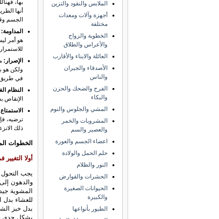
بها، فهنال
الملابس والنقود والتزين
أنها الطري
أجهزة وآلات ومعدات
الجسم وقد
مختلفة
المداومة:
ا
الخطوبة والزواج
هو أمر لي
والأعراس والطلاق
للاستمرار.
العائلة والابناء والأقارب
الإصرار:
من
الأصدقاء والجيران
ولكن هو ب
والناس
في طريق 
الفرح والضحك والحزن
النظام الغ
والبكاء
الإنقاص ب
المشي والجلوس والنوم
الاستمتاع:
ترضيه، فإن
المشروبات والخمر
ذلك الانزع
والعصير والسم
اعضاء الجسم والعورة
الخطوات الم
حلم الحمل والولادة
أولا التغيير 
النور والظلام
يجب التحول م
الحشرات والقوارض
والدهون إلى 
الحيوانات الصغيرة
المشوية جيدا
والكبيرة
للعشاء بدل ا
بدل خبز الشع
الطيور بأنواعها
بشكل جدي و