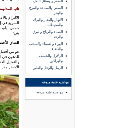
السفر و وسائل النقل
السفن والسباحة والموج
ثانيا المداوم
والبحر
الالتزام بالأ
الانهار والبحار والبرك
السريع في إ
والمحيطات
خمس أيام، ول
الشتاء والرياح والبرق
هي:
والرعد
الشاي الأخض
الهواء والسماء والسحب
والفضاء
هو من أفضل 
الزلازل والخسف
للدهون في ا
والبراكين
والتمثيل الغ
الأخضر مدر ل
الرمل والوحل والطين
مواضيع عامة منوعة
مواضيع عامة منوعة