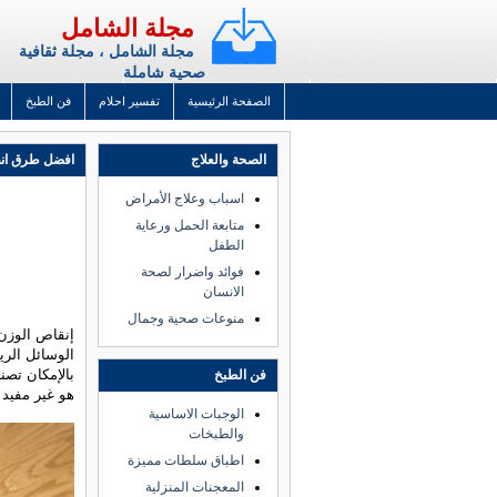
مجلة الشامل
مجلة الشامل ، مجلة ثقافية
صحية شاملة
الصفحة الرئيسية
تفسير احلام
فن الطبخ
الصحة والعلاج
افضل طرق انق
اسباب وعلاج الأمراض
متابعة الحمل ورعاية
الطفل
فوائد واضرار لصحة
الانسان
منوعات صحية وجمال
إنقاص الوزن
الوسائل الري
بالإمكان تصن
فن الطبخ
هو غير مفيد 
الوجبات الاساسية
والطبخات
اطباق سلطات مميزة
المعجنات المنزلية