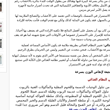
ك من يتأثر بسرعة كبيرة فيها وهنالك من يطول الوقت للبدء بتأثره بالأعشاب رغم
ق الأمثل بخلاف الأدوية والعقاقير الكيميائية التي قد تحدث أضرار جانبية لأجهزة
 يصل الأمر لمرض مزمن.
لاستمرار في التمسك بالوصفات التي تعتمد على الأعشاب والنصائح الملازمة لها
س بالسهل، فقد يكون في البداية كذلك ولكن مع تقدم الوقت فأنت بحاجة للإرادة
 كان يود أن يحصل على أفضل النتائج فلا تكفيه الإرادة التي قد يضعف بها أحيانا،
حاجة للإصرار على الاستمرار خصوصا في الأوقات التي تفتح شهيته لما هو قد يقف
التخسيس من وجبات دسمة جدا.
ذائي:
تغيير النظام الغذائي بطريقة ملائمة قد يكون الأساس المساعد لعملية
سرعة مع الأعشاب، فنحن نتحدث عن التغيير وليس عن الحرمان بطرق الرجيم.
على الشخص أن يجعل من نفسه مستمتعا في الأمر الذي يقوم به لأنه سيصل لنهاية
 كان منزعجا من تناوله للأعشاب أو لتغيير نظامه الغذائي فإن الكآبة التي ستتبع
اج قد تولد لديه فتور في الاستمرار.
تبعة لإنقاص الوزن بسرعة
في النظام الغذائي
ن تناول الوجبات الدسمة واللحوم المقلية والمأكولات الغنية بالزيوت
تناول الفواكه والمأكولات عديمة الزيوت وقليلة الدسم، فمثلا اللحوم
 بدل اللحوم المقلية أو المطبوخة، وكذلك سلطة الفواكه كوجبة أساسية
لوجبة الكبيرة ، أو سلطة الخضار والألبان القليلة الدسم والخبز المحمص
ير والذرة، أو خبز القمح والنخالة قليل الدسم وهو أمر ضروري جدا للبدء
فعال في
انقاص الوزن بسرعة
.