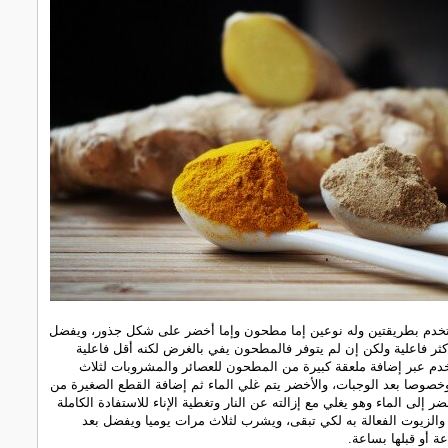
تخدم بطريقتين وله نوعين إما مطحون وإما أخضر على شكل جذور، ويفضل
أكثر فاعلية ولكن إن لم يتوفر فالمطحون يفي بالغرض لكنه أقل فاعلية
دم عبر إضافة ملعقة كبيرة من المطحون للعصائر والمشروبات لثلاث
خصوصا بعد الوجبات، والأخضر يتم غلي الماء ثم إضافة القطع الصغيرة من
ضر إلى الماء وهو يغلي مع إزالته عن النار وتغطية الإناء للاستفادة الكاملة
والزيوت الفعالة به لكي تبقى، ويشرب لثلاث مرات يوميا ويفضل بعد
ة أو قبلها بساعة.