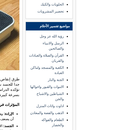
الحلويات والكيك
تحضير المشروبات
مواضيع تفسير الأحلام
رؤية الله عز وجل
الرسل والانبياء
والصالحين
القرآن والصلاة والعبادات
والقربان
الكعبة والمسجد واماكن
العبادة
طرق إنقاص ا
الجنة والنار
جدا للجسد بح
الاموات والقبور واحوالها
تؤكده الدراس
الشياطين والاشباح
بسرعة كبيرة 
والجن
المؤثرات في
اداوت واثاث المنزل
الذهب والفضة والمعادن
الإرادة:
وهي
أن يضعف هو
الطعام والفواكه
والخضار
الجسد:
الأ