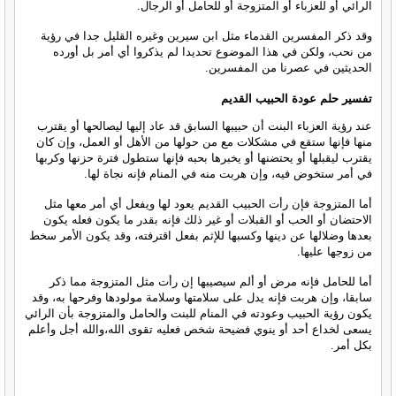
الرائي أو للعزباء أو المتزوجة أو للحامل أو الرجال.
وقد ذكر المفسرين القدماء مثل ابن سيرين وغيره القليل جدا في رؤية
من نحب، ولكن في هذا الموضوع تحديدا لم يذكروا أي أمر بل أورده
الحديثين في عصرنا من المفسرين.
تفسير حلم عودة الحبيب القديم
عند رؤية العزباء البنت أن حبيبها السابق قد عاد إليها ليصالحها أو يقترب
منها فإنها ستقع في مشكلات مع من حولها من الأهل أو العمل، وإن كان
يقترب ليقبلها أو يحتضنها أو يخبرها بحبه فإنها ستطول فترة حزنها وكربها
في أمر ستخوض فيه، وإن هربت منه في المنام فإنه نجاة لها.
أما المتزوجة فإن رأت الحبيب القديم يعود لها ويفعل أي أمر معها مثل
الاحتضان أو الحب أو القبلات أو غير ذلك فإنه بقدر ما يكون فعله يكون
بعدها وضلالها عن دينها وكسبها للإثم بفعل اقترفته، وقد يكون الأمر سخط
من زوجها عليها.
أما للحامل فإنه مرض أو ألم سيصيبها إن رأت مثل المتزوجة مما ذكر
سابقا، وإن هربت فإنه يدل على سلامتها وسلامة مولودها وفرحها به، وقد
يكون رؤية الحبيب وعودته في المنام للبنت والحامل والمتزوجة بأن الرائي
يسعى لخداع أحد أو ينوي فضيحة شخص فعليه تقوى الله،والله أجل وأعلم
بكل أمر.