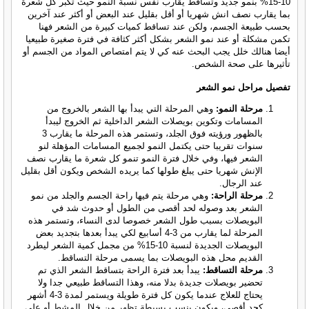
10-15% بنمو جديد وتساقط يقارب نفس نسبة النمو حيث تكبر كل شعرة
بما يقارب نصف انش شهريا أو أقل بقليل عند البعض أو أكثر عند آخرين
بحسب طبيعة الجسم، ولكن عند تساقط كميات كبيرة من الشعر فهنا
تكمن مشكلة أو عند نمو الشعر بشكل أكثر كثافة في فترة صغيرة طبيعيا
أيضا هنالك خلل يجب البحث عنه كي لا يتم امتصاص المواد من الجسم أو
تأثيرها على صحة الشخص.
تفصيل مراحل نمو الشعر
مرحلة النمو:
وهي المرحلة التي يبدأ بها الشعر بالخروج من
المسامات وتكوين بويصلات الشعر الداخلية ثم الخروج ليبدأ
بالظهور ورؤيته فوق الجلد، وتستمر هذه المرحلة ما يقارب 3
سنوات تقريبا حتى يكتمل النمو لجميع المسامات المؤهلة لنو
الشعر فيها، وفي خلال فترة النمو تنمو كل شعرة ما يقارب نصف
الإنش شهريا حتى يبلغ طولها كما يريده الشخص ويكون أقل بقليل
عند الرجال.
مرحلة الراحة:
وهي مرحلة يتم فيها راحة الجسم والجلد من نمو
الشعر بعد وصوله لحد أقصى من الطول أو حدوث شد في
البويصلات بسبب طول الشعر خصوصا لدى النساء، وتستمر هذه
المرحلة لما يقارب من 3-4 أسابيع لكي يبدأ بعدها بتجديد بعض
البويصلات الجديدة لنسبة 10-15% من مجمل كمية الشعر ليطرد
القديم محل هذه البويصلات بما يسمى مرحلة التساقط.
مرحلة التساقط:
يبدأ بعد فترة الراحة بتساقط الشعر الذي تم
تحضير بويصلات جديدة بدلا منه، وهذا التساقط طبيعي جدا ولا
يحتاج للعلاج عندما يكون كل فترة طويلة ويستمر لمدة 3-4 أشهر
كحد أقصى، ويكون بنسب بسيطة تظهر من خلال المشط أو على