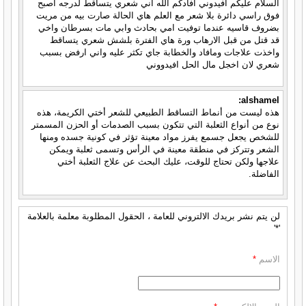
السلام عليكم افيدوني افادكم الله اني شعري يتساقط لدرجه اصبح
فوق راسي دائرة بلا شعر مع العلم هاي الحالة صارت بيه من مريت
بضروف قاسيه عندما توفيت امي بحادث وابي مات بسرطان واخي
قد قتل من قبل الارهاب ورة هاي الفترة بلشش شعري يتساقط
واخذت علاجات ومافاد والخطابة جاي تكثر عليه واني ارفض بسبب
شعري لان اخجل مال الحل افيدووني
alshamel:
هذه ليست من أنماط التساقط الطبيعي للشعر أختي الكريمة، هذه
نوع من أنواع الثعلبة التي تتكون بسبب الصدمات أو الحزن المسمتر
للشخص يجعل جسمع يفرز مواد معينة تؤثر في كونية جسده ومنها
الشعر وتتركز في منطقة معينة في الرأس وتسمى ثعلبة ويمكن
علاجها ولكن تحتاج للوقت، عليك البحث عن علاج الثعلبة أختي
الفاضلة.
لن يتم نشر بريدك الالتروني للعامة ، الحقول المطلوبة معلمة بالعلامة
'*'
الاسم
*