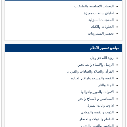
الوجبات الاساسية والطبخات
اطباق سلطات مميزة
المعجنات المنزلية
الحلويات والكيك
تحضير المشروبات
مواضيع تفسير الأحلام
رؤية الله عز وجل
الرسل والانبياء والصالحين
القرآن والصلاة والعبادات والقربان
الكعبة والمسجد واماكن العبادة
الجنة والنار
الاموات والقبور واحوالها
الشياطين والاشباح والجن
اداوت واثاث المنزل
الذهب والفضة والمعادن
الطعام والفواكه والخضار
الملابس والنقود والتزين