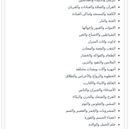
الرسل والانبياء والصالحين
القرآن والصلاة والعبادات والقربان
الكعبة والمسجد واماكن العبادة
الجنة والنار
الاموات والقبور واحوالها
الشياطين والاشباح والجن
اداوت واثاث المنزل
الذهب والفضة والمعادن
الطعام والفواكه والخضار
الملابس والنقود والتزين
أجهزة وآلات ومعدات مختلفة
الخطوبة والزواج والأعراس والطلاق
العائلة والابناء والأقارب
الأصدقاء والجيران والناس
الفرح والضحك والحزن والبكاء
المشي والجلوس والنوم
المشروبات والخمر والعصير والسم
اعضاء الجسم والعورة
حلم الحمل والولادة