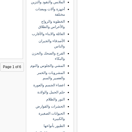
الملابس والنقود والتزين
أجهزة وآلات ومعدات
مختلفة
الخطوبة والزواج
والأعراس والطلاق
العائلة والابناء والأقارب
الأصدقاء والجيران
والناس
الفرح والضحك والحزن
والبكاء
المشي والجلوس والنوم
Page 1 of 6
المشروبات والخمر
والعصير والسم
اعضاء الجسم والعورة
حلم الحمل والولادة
النور والظلام
الحشرات والقوارض
الحيوانات الصغيرة
والكبيرة
الطيور بأنواعها