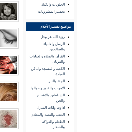
الحلويات والكيك
تحضير المشروبات
مواضيع تفسير الأحلام
رؤية الله عز وجل
الرسل والانبياء
والصالحين
القرآن والصلاة والعبادات
والقربان
الكعبة والمسجد واماكن
العبادة
الجنة والنار
الاموات والقبور واحوالها
الشياطين والاشباح
والجن
اداوت واثاث المنزل
الذهب والفضة والمعادن
الطعام والفواكه
والخضار