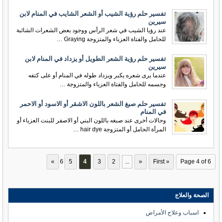
تفسير حلم رؤية الشيب أو الشعر الشايب في المنام لابن
سيرين
عند رؤيا الشيب في شعر الرأس ووجود بعض الشعرات الشائبة
للحامل والفتاة العزباء والمتزوجة Graying …
تفسير حلم رؤية الشعر الطويل أو يزداد في المنام لابن
سيرين
عندما يرى شعره يكبر ويزداد طوله في المنام أو على كتفه
وجسمه للحامل والفتاة العزباء والمتزوجة …
تفسير حلم صبغ الشعر باللون الاشقر أو الاسود أو الاحمر
في المنام
وحالات أخرى عند صبغه باللون البني أو الاصفر للبنت العزباء أو
المرأة الحامل أو المتزوجة hair dye …
»
6
5
4
3
2
...
«
« First
Page 4 of 6
الصحة والعلاج
اسباب وعلاج الأمراض