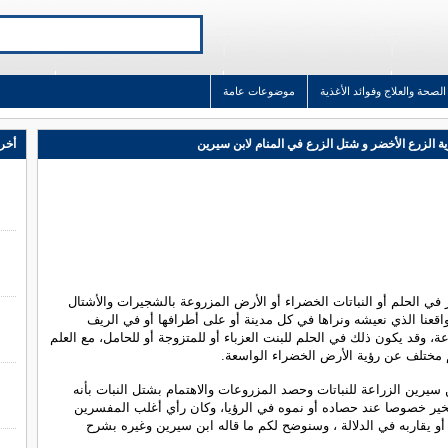
الصحة والعلاج وفوائد الأغذية
موضوعات عامة
ة الزرع الأخضر و شتل الزرع في المنام لابن سيرين
أخر 
 في الحلم أو النباتات الخضراء أو الأرض المزروعة بالشجيرات والأشتال
قعنا الذي نعيشه ونراها في كل مدينة أو على أطرافها أو في الريف
عة، وقد يكون ذلك في الحلم للبنت العزباء أو للمتزوجة أو للحامل، مع العلم
 مختلف عن رؤية الأرض الخضراء الواسعة.
سيرين الزراعة للنباتات وحصد المزروعات والاهتمام بشتل النبات بأنه
خير خصوصا عند حصاده أو نموه في الرؤيا، وكان رأي أغلب المفسرين
 أو يقاربه في الدلالة ، وسنوضح لكم ما قاله ابن سيرين وغيره بشرح