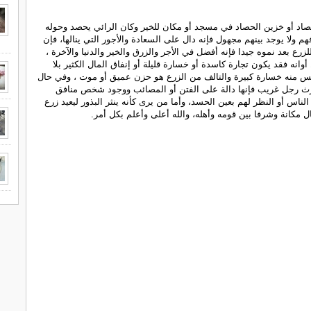
اد أو خزين الحصاد في مسجد أو مكان للخير وكان الرائي يحصد وحوله
 ولا يوجد بينهم مجهول فإنه دال على السعادة والأجور التي ينالها، فإن
زرع بعد نموه جيدا فإنه أفضل في الأجر والزرق والخير والدنيا والآخرة ،
وانه فقد يكون تجارة كاسدة أو خسارة قليلة أو إنفاق المال الكثير بلا
ابس منه خسارة كبيرة والتالف من الزرع هو حزن عميق أو موت ، وفي حال
رث رجل غريب فإنها دالة على الفتن أو المصائب ووجود شخص منافق
لناس أو النظر لهم بعين الحسد، وأما من يرى كأنه ينثر البذور ليعيد زرع
ال مكانة وشرفا بين قومه وأهله، والله أعلى وأعلم بكل أمر.