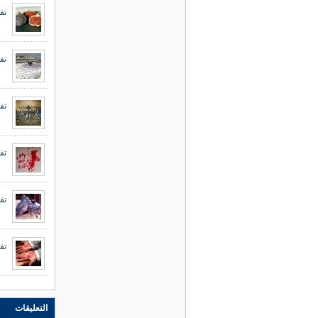
تف
تف
تف
تف
تف
تف
التعليقات