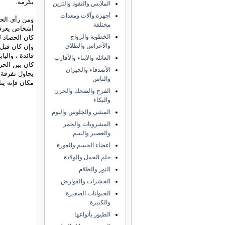
بكرمه.
الملابس والنقود والتزين
أجهزة وآلات ومعدات
ومن رأى الحص
مختلفة
أشخاص يعرفهم
الخطوبة والزواج
كان الحصاد لل
والأعراس والطلاق
وإن كان قبل أ
فائدة ، والي
العائلة والابناء والأقارب
كان بين الح
الأصدقاء والجيران
يحاول تفرقة ا
والناس
مكان فإنه ين
الفرح والضحك والحزن
والبكاء
المشي والجلوس والنوم
المشروبات والخمر
والعصير والسم
اعضاء الجسم والعورة
حلم الحمل والولادة
النور والظلام
الحشرات والقوارض
الحيوانات الصغيرة
والكبيرة
الطيور بأنواعها