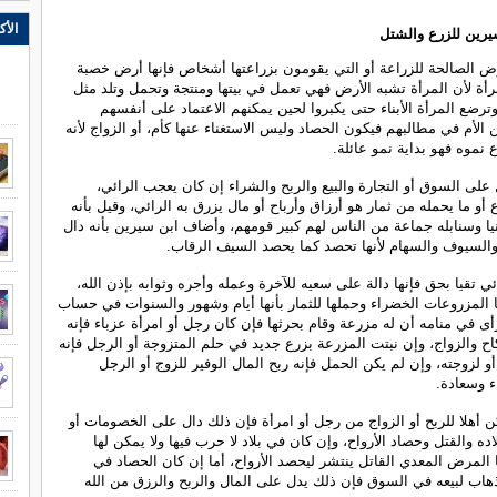
الأك
يرين للزرع والشتل
رض الصالحة للزراعة أو التي يقومون بزراعتها أشخاص فإنها أرض خصبة
رأة لأن المرأة تشبه الأرض فهي تعمل في بيتها ومنتجة وتحمل وتلد مثل
ترضع المرأة الأبناء حتى يكبروا لحين يمكنهم الاعتماد على أنفسهم
 الأم في مطالبهم فيكون الحصاد وليس الاستغناء عنها كأم، أو الزواج لأنه
ع نموه فهو بداية نمو عائلة.
على السوق أو التجارة والبيع والربح والشراء إن كان يعجب الرائي،
أو ما يحمله من ثمار هو أرزاق وأرباح أو مال يزرق به الرائي، وقيل بأنه
يا وسنابله جماعة من الناس لهم كبير قومهم، وأضاف ابن سيرين بأنه دال
السيوف والسهام لأنها تحصد كما يحصد السيف الرقاب.
ي تقيا بحق فإنها دالة على سعيه للآخرة وعمله وأجره وثوابه بإذن الله،
لمزروعات الخضراء وحملها للثمار بأنها أيام وشهور والسنوات في حساب
رأى في منامه أن له مزرعة وقام بحرثها فإن كان رجل أو امرأة عزباء فإنه
اح والزواج، وإن نبتت المزرعة بزرع جديد في حلم المتزوجة أو الرجل فإنه
و لزوجته، وإن لم يكن الحمل فإنه ربح المال الوفير للزوج أو الرجل
 وسعادة.
ن أهلا للربح أو الزواج من رجل أو امرأة فإن ذلك دال على الخصومات أو
ه والقتل وحصاد الأرواح، وإن كان في بلاد لا حرب فيها ولا يمكن لها
 المرض المعدي القاتل ينتشر ليحصد الأرواح، أما إن كان الحصاد في
هاب لبيعه في السوق فإن ذلك يدل على المال والربح والرزق من الله