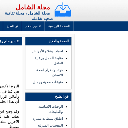
مجلة الشامل
مجلة الشامل ، مجلة ثقافية
صحية شاملة
الصفحة الرئيسية
تفسير احلام
فن الطبخ
الصحة والعلاج
تفسير حلم رؤي
اسباب وعلاج الأمراض
متابعة الحمل ورعاية
الطفل
فوائد واضرار لصحة
الانسان
منوعات صحية وجمال
الزرع الأخضر
هي كما في وا
وأماكن الزرا
فن الطبخ
أن هذا الحلم
الوجبات الاساسية
وقد وضح ابن 
والطبخات
يغلب عليه ال
اطباق سلطات مميزة
الآخرين مثله
المعجنات المنزلية
مبسط.