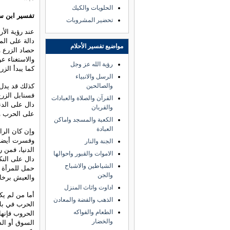
الحلويات والكيك
تفسير ابن س
تحضير المشروبات
عند رؤية الأ
دالة على الم
مواضيع تفسير الأحلام
حصاد الزرع و
والاستغناء عن
رؤية الله عز وجل
كما يبدأ الزر
الرسل والانبياء
كذلك قد يدل 
والصالحين
فسنابل الزرع 
القرآن والصلاة والعبادات
دال على الدن
والقربان
على الحرب و
الكعبة والمسجد واماكن
العبادة
وإن كان الرائ
وفسرت أيضا ا
الجنة والنار
الدنيا، فمن 
الاموات والقبور واحوالها
دال على النك
الشياطين والاشباح
حمل للمرأة أ
والجن
والعيش برخاء
اداوت واثاث المنزل
أما من لم يك
الذهب والفضة والمعادن
الحرب في بلاد
الطعام والفواكه
الحروب فإنها
والخضار
السوق أو الذ