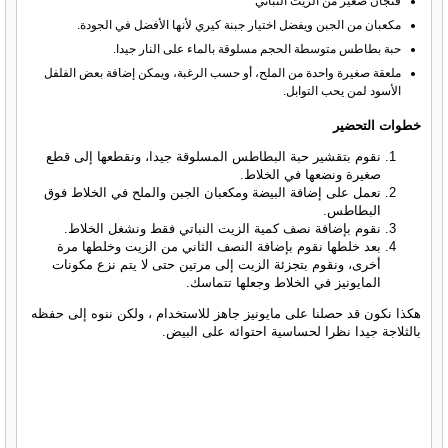
فنجان صغير من الزيت النباتي
مكعبان من الجبن ويفضل اختيار جبنة كيري لأنها الأفضل في الجودة.
حبة بطاطس متوسطة الحجم مسلوقة بالماء على النار جيدا.
ملعقة صغيرة واحدة من الملح، أو حسب الرغبة، ويمكن إضافة بعض الفلفل
الأسود لمن يحب التوابل.
خطوات التحضير
نقوم بتقشير حبة البطاطس المسلوقة جيدا، ونقطعها إلى قطع
صغيرة ونضعها في الخلاط.
نعمل على إضافة البيضة ومكعبان الجبن والملح في الخلاط فوق
البطاطس.
نقوم بإضافة نصف كمية الزيت النباتي فقط ونشغل الخلاط.
بعد خلطها نقوم بإضافة النصف الثاني من الزيت وخلطها مرة
أخرى، ونقوم بتجزئة الزيت إلى مرتين حتى لا يتم نزع مكونات
المايونيز في الخلاط وجعلها تتماسك.
هكذا نكون قد حصلنا على مايونيز جاهز للاستخدام ، ولكن ننوه إلى حفظه
بالثلاجة جيدا نظرا لحساسية احتوائه على البيض.