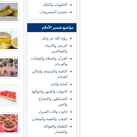
الحلويات والكيك
تحضير المشروبات
مواضيع تفسير الأحلام
رؤية الله عز وجل
الرسل والانبياء
والصالحين
القرآن والصلاة والعبادات
والقربان
الكعبة والمسجد واماكن
العبادة
الجنة والنار
الاموات والقبور واحوالها
الشياطين والاشباح
والجن
اداوت واثاث المنزل
الذهب والفضة والمعادن
الطعام والفواكه
والخضار