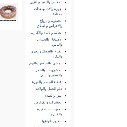
الملابس والنقود والتزين
أجهزة وآلات ومعدات
مختلفة
الخطوبة والزواج
والأعراس والطلاق
العائلة والابناء والأقارب
الأصدقاء والجيران
والناس
الفرح والضحك والحزن
والبكاء
المشي والجلوس والنوم
المشروبات والخمر
والعصير والسم
اعضاء الجسم والعورة
حلم الحمل والولادة
النور والظلام
الحشرات والقوارض
الحيوانات الصغيرة
والكبيرة
الطيور بأنواعها