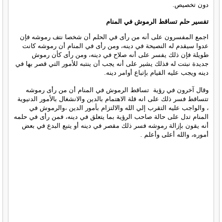
دون تخصيص.
تفسير حلم تساقط الرموش في المنام
اجمع المفسرون على أنه من رأى في الحلم أن شخصا نتف رموشه فإن
عدوا سيقدم له النصيحة في دينه، ومن رأى في المنام أن رموشه كانت
طويلة فإن ذلك يفسر على أنه صلاح في دينه، ومن رأى كأن رموش
جديدة نبتت له فذلك يشير على أنه يجب أن ينتبه للأمور التي قصر بها في
دينه ويجب عليه القيام بإتباع أوامر دينه.
وقال آخرون في رؤية تساقط الرموش في المنام أن من رأى رموشه
تتساقط فسر ذلك على انه قلة الاهتمام بالدين والانشغال بالأمور الدنيوية
، والواجب عليه التقرب إلي الله والالتزام بأمور الدين ،والرموش في
المنام تدل على حالة صاحب الرؤية بما يتعلق في دينه، فمن رأى في حلمه
أنه يقون بإزالة رموشه فسر ذلك مقصر في دينه أو يتبع البدع في بعض
أموره، والله أعلى وأعلم .