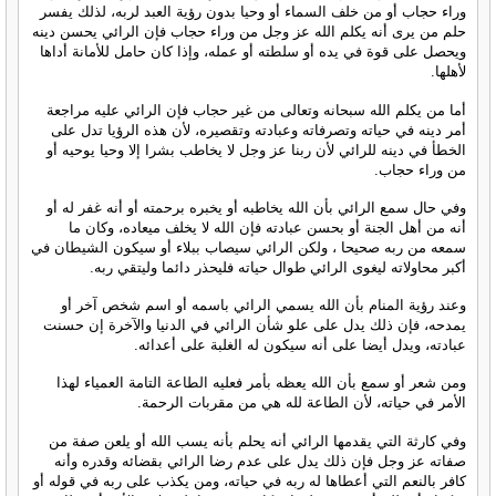
وراء حجاب أو من خلف السماء أو وحيا بدون رؤية العبد لربه، لذلك يفسر
حلم من يرى أنه يكلم الله عز وجل من وراء حجاب فإن الرائي يحسن دينه
ويحصل على قوة في يده أو سلطته أو عمله، وإذا كان حامل للأمانة أداها
لأهلها.
أما من يكلم الله سبحانه وتعالى من غير حجاب فإن الرائي عليه مراجعة
أمر دينه في حياته وتصرفاته وعبادته وتقصيره، لأن هذه الرؤيا تدل على
الخطأ في دينه للرائي لأن ربنا عز وجل لا يخاطب بشرا إلا وحيا يوحيه أو
من وراء حجاب.
وفي حال سمع الرائي بأن الله يخاطبه أو يخبره برحمته أو أنه غفر له أو
أنه من أهل الجنة أو بحسن عبادته فإن الله لا يخلف ميعاده، وكان ما
سمعه من ربه صحيحا ، ولكن الرائي سيصاب ببلاء أو سيكون الشيطان في
أكبر محاولاته ليغوى الرائي طوال حياته فليحذر دائما وليتقي ربه.
وعند رؤية المنام بأن الله يسمي الرائي باسمه أو اسم شخص آخر أو
يمدحه، فإن ذلك يدل على علو شأن الرائي في الدنيا والآخرة إن حسنت
عبادته، ويدل أيضا على أنه سيكون له الغلبة على أعدائه.
ومن شعر أو سمع بأن الله يعظه بأمر فعليه الطاعة التامة العمياء لهذا
الأمر في حياته، لأن الطاعة لله هي من مقربات الرحمة.
وفي كارثة التي يقدمها الرائي أنه يحلم بأنه يسب الله أو يلعن صفة من
صفاته عز وجل فإن ذلك يدل على عدم رضا الرائي بقضائه وقدره وأنه
كافر بالنعم التي أعطاها له ربه في حياته، ومن يكذب على ربه في قوله أو