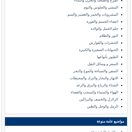
الفرح والضحك والحزن والبكاء
المشي والجلوس والنوم
المشروبات والخمر والعصير والسم
اعضاء الجسم والعورة
حلم الحمل والولادة
النور والظلام
الحشرات والقوارض
الحيوانات الصغيرة والكبيرة
الطيور بأنواعها
السفر و وسائل النقل
السفن والسباحة والموج والبحر
الانهار والبحار والبرك والمحيطات
الشتاء والرياح والبرق والرعد
الهواء والسماء والسحب والفضاء
الزلازل والخسف والبراكين
الرمل والوحل والطين
مواضيع عامة منوعة
مواضيع عامة منوعة