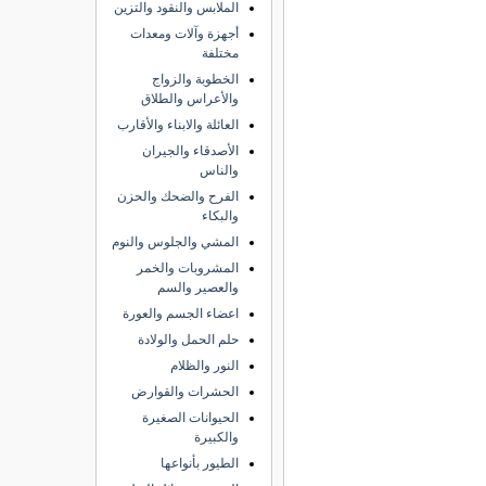
الملابس والنقود والتزين
أجهزة وآلات ومعدات
مختلفة
الخطوبة والزواج
والأعراس والطلاق
العائلة والابناء والأقارب
الأصدقاء والجيران
والناس
الفرح والضحك والحزن
والبكاء
المشي والجلوس والنوم
المشروبات والخمر
والعصير والسم
اعضاء الجسم والعورة
حلم الحمل والولادة
النور والظلام
الحشرات والقوارض
الحيوانات الصغيرة
والكبيرة
الطيور بأنواعها