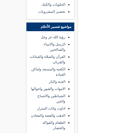
الحلويات والكيك
تحضير المشروبات
مواضيع تفسير الأحلام
رؤية الله عز وجل
الرسل والانبياء
والصالحين
القرآن والصلاة والعبادات
والقربان
الكعبة والمسجد واماكن
العبادة
الجنة والنار
الاموات والقبور واحوالها
الشياطين والاشباح
والجن
اداوت واثاث المنزل
الذهب والفضة والمعادن
الطعام والفواكه
والخضار