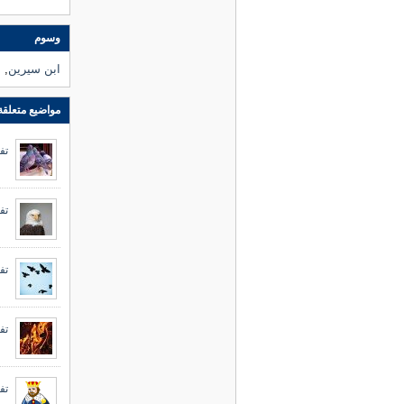
وسوم
ابن سيرين
,
ا
مواضيع متعلقة
تف
تف
تف
تف
تف