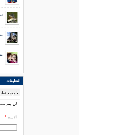
تف
تف
تف
التعليقات
لا يوجد تعلي
لن يتم نشر 
الاسم
*