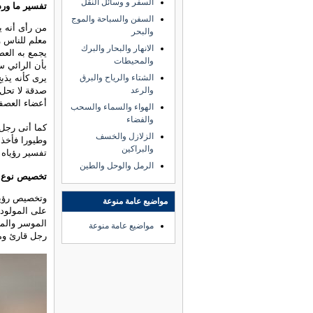
السفر و وسائل النقل
تفسير ما ورد
السفن والسباحة والموج
من رأى أنه 
والبحر
معلم للناس و
الانهار والبحار والبرك
يجمع به العص
والمحيطات
بأن الرائي سي
الشتاء والرياح والبرق
يرى كأنه يذب
والرعد
أعضاء العصفو
الهواء والسماء والسحب
والفضاء
كما أتى رجل 
الزلازل والخسف
وطيورا فأخذ 
والبراكين
تفسير رؤياه 
الرمل والوحل والطين
تخصيص نوع ا
وتخصيص رؤية 
مواضيع عامة منوعة
على المولود ا
الموسر والمر
مواضيع عامة منوعة
رجل قارئ وم