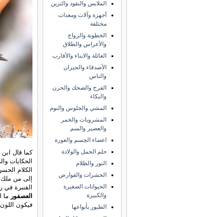
الملابس والنقود والتزين
أجهزة وآلات ومعدات
مختلفة
الخطوبة والزواج
والأعراس والطلاق
العائلة والابناء والأقارب
الأصدقاء والجيران
والناس
الفرح والضحك والحزن
والبكاء
المشي والجلوس والنوم
المشروبات والخمر
والعصير والسم
اعضاء الجسم والعورة
حلم الحمل والولادة
كما قال ابن 
الحكايات وال
النور والظلام
الكلام الحسن
الحشرات والقوارض
إلى من ملك ع
الحيوانات الصغيرة
القنبرة في ر
والكبيرة
العصفور
ما ل
فيكون اللون ت
الطيور بأنواعها