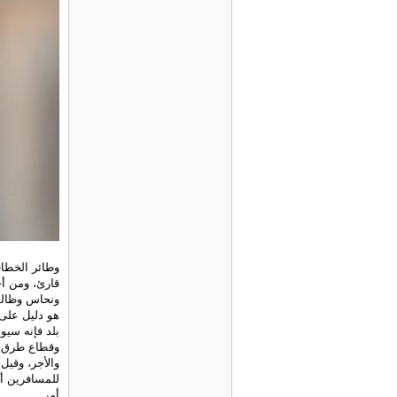
وطائر الخطاف
قارئ، ومن أخ
ونحاس وظالم
هو دليل على 
بلد فإنه سيو
وقطاع طرق س
والأجر، وقيل
للمسافرين أو 
أمر.