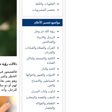
الحلويات والكيك
تحضير المشروبات
مواضيع تفسير الأحلام
رؤية الله عز وجل
الرسل والانبياء
والصالحين
القرآن والصلاة والعبادات
والقربان
الكعبة والمسجد واماكن
العبادة
دلالات رؤية 
الجنة والنار
فالعصفور في
الاموات والقبور واحوالها
الخطر وكثير 
وهو يضر بعام
الشياطين والاشباح
لهم أو ذو سل
والجن
للرجل، وأنه 
اداوت واثاث المنزل
الذهب والفضة والمعادن
الطعام والفواكه
والخضار