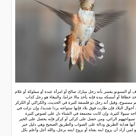
 أو السنونو يفسر بأنه رجل مبارك صالح أو امرأة عبدة أو مملوكة أو غلام
ذ خطافا أو أمسكه بيده فإنه يأخذ مالا حراما، والببغاء هو رجل كذاب
 ممسوخ، وقيل أنه رجل ذو فلسفة كثيرة في الحديث، والكراكي أو الكركز
أحوال البلاد فإن طارت فوق بلاد فإنها ستواجه بردا شديدا، وإن نزلت في
اجه سيولا كثيرة، وإن كانت مجتمعة في الشتاء دل على لصوص كثيرة
يواجههم الرائي، ومن حصل على كركي أو كركز فإنه يحصل على الخير
 أنها هداية الطريق ودالة على الصواب والطريق الصحيح وهي دليل خير
لمن أراد أن يزوج ابنه بفتاة أو يزوج ابنته برجل، والله أجل وأعلم بكل