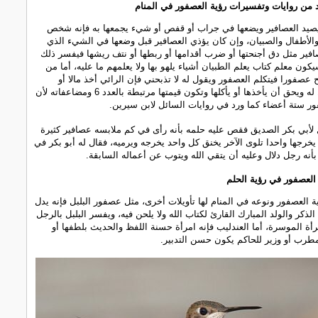
 من روايات وتفسيرات رؤية العصفور في المنام
يصيد العصافير ويضعها في جراب أو قفص أو شيء يجمعها به فإنه شخص
الأطفال والصبيان، وإن كان يؤذي العصافير قبل وضعها في الشيء الذي
افير مثل دق أجنحتها أو ضرب أقدامها أو ربطها أو نتف ريشها فيفسر ذلك
كون معلم كتاب يعلم الطبيان أشياء يلهو بها ولا يعلمهم ما عليه، أما من
ح عصفورا فيتكلم العصفور ويقول له لا تذبحني فإن الرائي أخذ مالا أو
صدقة لا تحل له ويحق أن يأخذها أو يأكلها وتكون قيمتها مرتبطة بالعدد 6 ومضاعفاته لأن
ر ستة أعضاء كما ورد في روايات السائل لابن سيرين.
لأبي بكر الصديق فقص عليه حلمه بأنه رأى في كم ملابسه عصافير كثيرة
يخرجها واحدا تلوى الآخر يخنق كل واحد يخرجه ويرميه، فقال له أبو بكر في
بأنه رجل دلال وعليه أن يتقي الله ويتوب عن أعماله السابقة.
لعصفور في رؤية الحلم
العصفور ونوعه في المنام لها تأويلات أخرى، مثل عصفور البلبل فإنه يدل
لذكر والولد المبارك القارئ لكتاب الله ولا يلحن فيه، ويفسر البلبل بالرجل
أة الموسرة، أما العندليب فإنه امرأة حسنة اللفظ والحديث بلطفها أو
طرب أو وزير للحاكم يكون حسن التدبير.