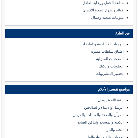
متابعة الحمل ورعاية الطفل
فوائد واضرار لصحة الانسان
منوعات صحية وجمال
فن الطبخ
الوجبات الاساسية والطبخات
اطباق سلطات مميزة
المعجنات المنزلية
الحلويات والكيك
تحضير المشروبات
مواضيع تفسير الأحلام
رؤية الله عز وجل
الرسل والانبياء والصالحين
القرآن والصلاة والعبادات والقربان
الكعبة والمسجد واماكن العبادة
الجنة والنار
الاموات والقبور واحوالها