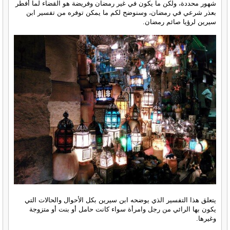
شهور محددة، ولكن ما يكون في غير رمضان وفريضة هو القضاء لما أفطر
بعذر شرعي في رمضان، وسنوضح لكم ما يمكن توفره من تفسير ابن
سيرين لرؤيا صائم رمضان.
يتعلق هذا التفسير الذي يوضحه ابن سيرين بكل الأحوال والحالات التي
يكون بها الرائي من رجل وامرأة سواء كانت حامل أو بنت أو متزوجة
وغيرها.