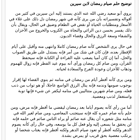
توضيح حلم صيام رمضان لابن سيرين
يروي أبو سعيد رضي الله عنه الذي يستند إليه ابن سيرين في كثير من
أقواله وتفسيراته بأن من يرى كأنه في شهر رمضان دل ذلك على غلاء في
الأسعار ومتطلبات الحياة أو نقض في الطعام وضيق في الحال، ويقال بأن
ذلك يفسر بحسن دين الرائي والنجاة من الكروب والخروج من الأحزان
والشفاء وسعة الرزق والحال وقضاء الديون.
في حال يرى الشخص كأنه صام رمضان كاملا وانتهى منه وأقبل على أيام
الإفطار بعده، فإن كان في شك من أمر فإنه يستدل على طريق الصواب
والحل، أما إن كان أميا يصعب عليه القراءة أو الكتابة فإنه سيحفظ
القرآن، ومن صام كل رمضان ورأى أنه بيوم عيد الفطر فإنه زوال للهموم
وذهاب للأحزان وعودة الفرح والسعادة لحياته.
ومن يرى كأنه أفطر أيام من رمضان في منامه ثم ينوي القضاء لها إقرار
بوجوب صومها وندمه فإنه ينال الرزق الواسع عاجلا، أو هو تواب من ذنب
فعله، ومن صام شهرين متتاليين في منامه ليكفر عن شيء فإنها توبة
واستغفار لذنب ومعصية.
أما من رأى كأنه يصوم أياما بعد رمضان ليقضي ما أفطر فإنه مرض، ومن
حلم بأنه صام عمره كله فإنه سيتجنب المعاصي، ومن صام لغير الله في
منامه مثل شعوره أن يقال عنه صائم أو يراه الناس صائم في حلمه فإنه
لن يحقق ما يسعى إليه ولو فعل كل ما بوسعه، وفي حال رأى كأنه يصوم
الدهر ولكنه أفطر أو تعود صيام الدهر ولكنه أفطر فإنه يغتاب شخصا أو
يرتكب معصية بحق قريب أو يمرض بشدة.