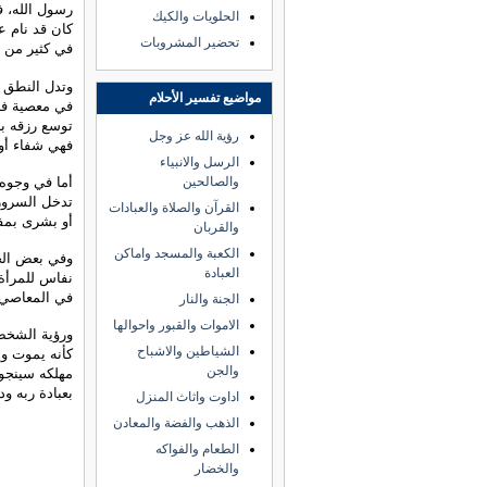
رسول الله، ف
الحلويات والكيك
كان قد نام ع
تحضير المشروبات
في كثير من ح
وتدل النطق ب
مواضيع تفسير الأحلام
في معصية فهي
توسع رزقه بإذ
رؤية الله عز وجل
فهي شفاء أو
الرسل والانبياء
أما في وجوه 
والصالحين
تدخل السرور 
القرآن والصلاة والعبادات
أو بشرى بمفا
والقربان
الكعبة والمسجد واماكن
وفي بعض الحا
العبادة
نفاس للمرأة 
في المعاصي و
الجنة والنار
الاموات والقبور واحوالها
ورؤية الشخص 
الشياطين والاشباح
كأنه يموت وي
والجن
مهلكه سينجو 
بعبادة ربه ود
اداوت واثاث المنزل
الذهب والفضة والمعادن
الطعام والفواكه
والخضار