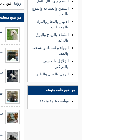
السفر و وسائل النقل
رؤية
, قول, 
السفن والسباحة والموج
والبحر
مواضيع متعلقة
الانهار والبحار والبرك
والمحيطات
تف
الشتاء والرياح والبرق
والرعد
الهواء والسماء والسحب
تف
والفضاء
الزلازل والخسف
والبراكين
تف
الرمل والوحل والطين
مواضيع عامة منوعة
تف
مواضيع عامة منوعة
تف
تف