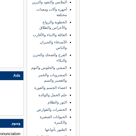
الملابس والنقود والتزين
أجهزة وآلات ومعدات
مختلفة
الخطوبة والزواج
والأعراس والطلاق
العائلة والابناء والأقارب
الأصدقاء والجيران
والناس
الفرح والضحك والحزن
والبكاء
المشي والجلوس والنوم
المشروبات والخمر
Ads
والعصير والسم
اعضاء الجسم والعورة
حلم الحمل والولادة
النور والظلام
الحشرات والقوارض
الحيوانات الصغيرة
والكبيرة
وسوم
الطيور بأنواعها
ronunciation,