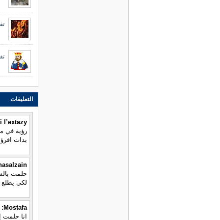
تف
تف
التعليقات
 l’extazy:
رؤية في من
بدات اقرؤ
nasalzain:
حلمت بالش
لكي يطلع ا
Mostafa:
انا حلمت 