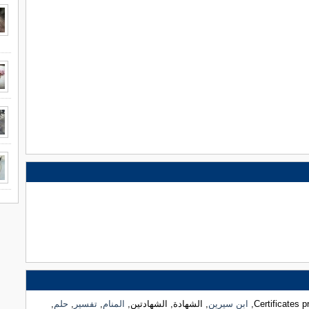
Certificates p
ابن سيرين
, الشهادة, الشهادتين,
المنام
,
تفسير
,
حلم
,