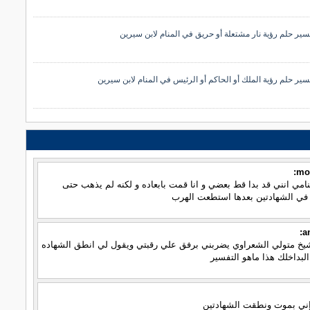
سير حلم رؤية نار مشتعلة أو حريق في المنام لابن سيرين
سير حلم رؤية الملك أو الحاكم أو الرئيس في المنام لابن سيرين
moi
امي انني قد بدا قط بعضي و انا قمت بابعاده و لكنه لم يذهب حتى
 في الشهادتين بعدها استطعت الهرب
a
يخ متولي الشعراوي يضربني برفق علي رقبتي ويقول لي انطق الشهاده
لبداخلك هذا ماهو التفسير
إني بموت ونطقت الشهادتين