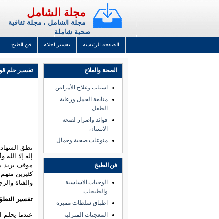
مجلة الشامل
مجلة الشامل ، مجلة ثقافية
صحية شاملة
الصفحة الرئيسية
تفسير احلام
فن الطبخ
الصحة والعلاج
تفسير حلم قول
اسباب وعلاج الأمراض
متابعة الحمل ورعاية
الطفل
فوائد واضرار لصحة
الانسان
منوعات صحية وجمال
نطق الشهادة ف
إله إلا الله
موقف يريد ش
فن الطبخ
كثيرين منهم 
الوجبات الاساسية
والفتاة والرج
والطبخات
تفسير النطق 
اطباق سلطات مميزة
عندما يحلم ال
المعجنات المنزلية