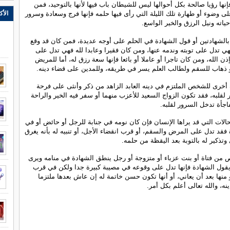
إنها رؤيا صالحة بكل أحوالها ليس للشيطان باب فيها لأنها بالتوحيد، فمن
الأك
لى وضوء أو طهارة تلك الليلة التي رأى فيها حلمه فإنها فرج وسعادة وسرور
ياته ونيل الرزق والخير الواسع.
الشهادتين أو قول الشهادة في الحلم على أوجه عديدة، فمن كان قد وقع
 تدل على توبته وندمه عنها، ومن كان فقيرا وعابدا لله فهي تدل على
ن الله، ومن كان تاجرا أو عاملا أو بائعا فإنها سعة رزق له، أما للمريض
 ذهاب للسقم ولطالب العلم يسر في طريقه، وللمدين على قضاء دينه.
أخرى للشخص الملتزم في دينه العابد الزاهد من ذكر وأنثى على فرحة
لقلبه، فقد تكون الزواج السعيد للأعزب منهما أو سفر فيه الخير والراحة
جأة تدخل السرور لقلبه.
لات التي قد يراها الإنسان فإن كان نومه في جنابة للرجل أو حائض أو في
فقد تدل على المرض والسقم، أو قرب انقضاء الأجل، أو تنبيه له بأنه يغرق
تذكير له بالتوبة بعد اليقظة من حلمه.
من فتاة أو بنت عزباء أو متزوجة أو رجل ينطق الشهادة في منامه ويرى
قول الشهادة فإنها تدل على وقوعه في مصيبة كبيرة جدا ولكن في قرب
منها بعد أن يعاني، أو أنها تكون حسن خاتمة له إن عاش بعدها ملتزما
ينه، والله تعالى أعلم بكل أمر.