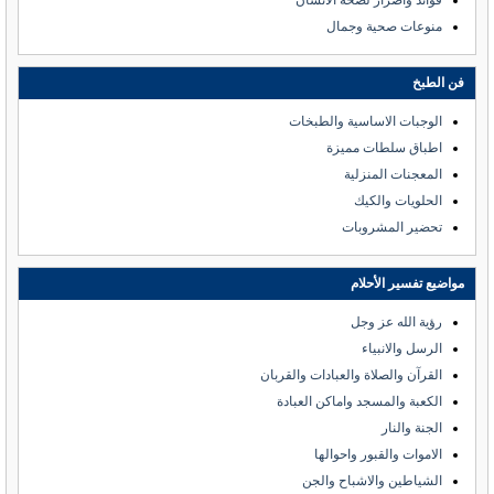
فوائد واضرار لصحة الانسان
منوعات صحية وجمال
فن الطبخ
الوجبات الاساسية والطبخات
اطباق سلطات مميزة
المعجنات المنزلية
الحلويات والكيك
تحضير المشروبات
مواضيع تفسير الأحلام
رؤية الله عز وجل
الرسل والانبياء
القرآن والصلاة والعبادات والقربان
الكعبة والمسجد واماكن العبادة
الجنة والنار
الاموات والقبور واحوالها
الشياطين والاشباح والجن