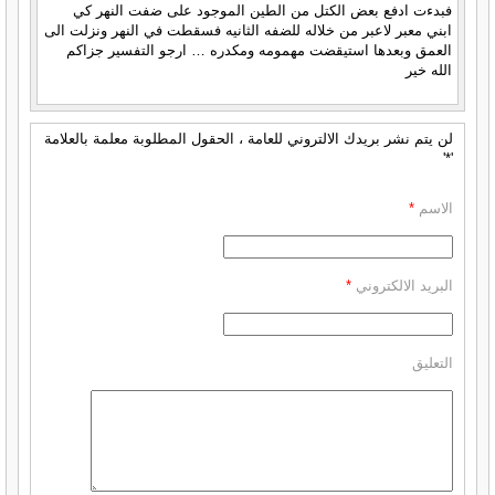
فبدءت ادفع بعض الكتل من الطين الموجود على ضفت النهر كي
ابني معبر لاعبر من خلاله للضفه الثانيه فسقطت في النهر ونزلت الى
العمق وبعدها استيقضت مهمومه ومكدره … ارجو التفسير جزاكم
الله خير
لن يتم نشر بريدك الالتروني للعامة ، الحقول المطلوبة معلمة بالعلامة
'*'
الاسم
*
البريد الالكتروني
*
التعليق