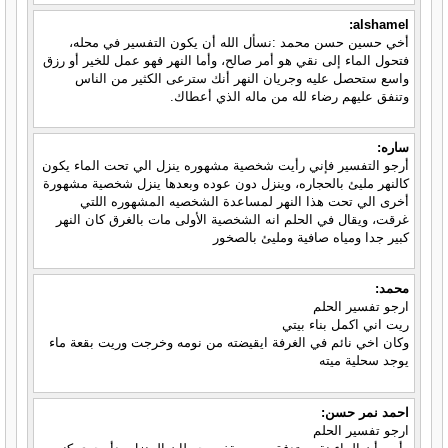
alshamel:
أخي حسين حسن محمد :نسأل الله أن يكون التفسير في محله،
فتحول الماء إلى نقي هو أمر صالح، وأما النهر فهو عمل للخير أو رزق
واسع ستحصل عليه وجريان النهر أنك سترعى الكثير من الناس
وتنفق عليهم رضاء لله من ماله الذي أعطاك.
ساره:
أرجو التفسير فإني رأيت شخصية مشهوره ينزل الي تحت الماء يكون
كالنهر مليئ بالحجاره، وينزل دون عوده وبعدها ينزل شخصية مشهورة
أخرى الي تحت هذا النهر لمساعدة الشخصيه المشهوره اللتي
غرقت، ويقال في الحلم انه الشخصية الأولى مات بالغرق كان النهر
كبير جدا ومياه صافية ومليئ بالصخور
محمد:
ارجو تفسير الحلم
ريت اني اكمل بناء بيتي
وكان اخي نائم في الغرفة ايقيضته من نومه وخرجت وريت بقعة ماء
يوجد سحلية ميته
احمد نمر حسن:
ارجو تفسير الحلم