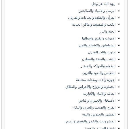
رؤية الله عز وجل
الرسل والانبياء والصالحين
القرآن والصلاة والعبادات والقربان
الكعبة والمسجد واماكن العبادة
الجنة والنار
الاموات والقبور واحوالها
الشياطين والاشباح والجن
اداوت واثاث المنزل
الذهب والفضة والمعادن
الطعام والفواكه والخضار
الملابس والنقود والتزين
أجهزة وآلات ومعدات مختلفة
الخطوبة والزواج والأعراس والطلاق
العائلة والابناء والأقارب
الأصدقاء والجيران والناس
الفرح والضحك والحزن والبكاء
المشي والجلوس والنوم
المشروبات والخمر والعصير والسم
اعضاء الجسم والعورة