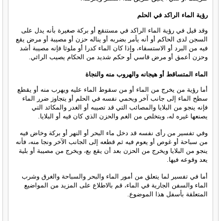
رؤية الماء الراكد في الحلم
وقد قيل في رؤية الماء الراكد في مستنقع أو بركة صغيرة بأنه يدل على
السجن لدى الحاكم أو أنه يأمر بضربه أو يناله حزن أو مصيبة أو مرض يقع
فيه من البرد أو الاستسقاء، وإذا كان الماء كدرا أو ملوثا فإنه مصيبة أشد
وحزن أعمق أو مرض قاسي أو حكم شديد من الحكام يصيب الرائي.
الماء المتساقط أو هيجانه والهروب منه والنجاة
أما رؤية من يخرج من الماء أو من سقوط الماء عليه ويهرب منه أو يقطع
سطح الماء إلى جانب آخر ويحمي نفسه في الحلم أو يتجاوز ضرر الماء
فإنه ينجو من البلايا والمصائب التي قد تصيبه أو الغدر والمكائد التي
يصنعها غيره له، ويتخلص من الغم والحزن الذي كان فيه أو البلايا.
وفي تفسير من رأى نفسه قد دخل ماء البحر أو النهر أو بركة وخاض فيه
من سباحة أو غوص أو يعوم فيه ثم قطعه إلى الجانب الآخر ونجا منه، فأنه
ينجو من البلايا ويخرج من الحزن بعد أن يقع بع، ويخرج من مصيبة أو بلية
يعد وقوعه فيها.
أما في تفسير لما يتعلق من أمور الماء والبحر والسباحة والغرق وشرب
الماء والسفن الجارية في الماء، قم بالاطلاع على المزيد من المواضيع
المتعلقة بأسفل هذا الموضوع.