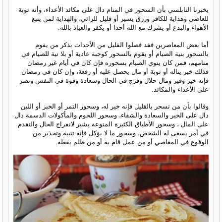
يخبرنا النابلسي بأن السحور في المنام دال على مكائد الأعداء، وأنه توبة
للعاصي وهداية للكافر ورزق يسير أو قليل للرائي، والهداية لمن يتبع
الأهواء والبدع أو يشرك مع الله أحدا أو يكفر والعياذ بالله.
أما بعض المعاصرين فقد فصلوا القليل من الأحداث بذكر من يقوم
بالسحور بنية الصيام أو يقوم بالسحور كوجبة عادية أو بلا نية للصيام في
منامهم، فمن كان ينوي الصيام بسحوره فإن كان في أيام غير رمضان
فذلك خير يناله أو توبة أو مال يحصل عليه أو رفعة، وإن كان في رمضان
فإنه خير وفير ومال حلال وفرج في الحال وسعادة وقوة في النفس ونصر
على الأعداء والمكائد.
وقالوا بأن من تسحر بالقليل فإنه خير له، وسحور التمر أو الخبز أو اللبن
دال على الخير والسعادة والشفاء، وسحور اللحوم والمأكولات الدسمة دال
على المال ، وسحور الأطباق الكثيرة المنوعة يشير لانفراج الحال والتقدم
في أمر يسعى له الشخص، وسحور ما لا يؤكل فإنه تنبيه وتحذير من
الوقوع في المعاصي أو من عمل قام به أو من ظلم يفعله.