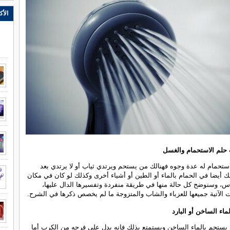
الأك
 حلم الاستحمام والغسل
استحمام له عدة وجوه فهنالك من يستحم ويرتدي ثياب أو لا يرتدي بعد
نالك أيضا في الحمام بالماء أو الطين أو أشياء أخرى وكذلك لو كان في مكان
اس، وسنوضح كل حالة منها في طريقة منفردة وتفسيرها الدال عليها،
ت الآتية جميعها للعزباء والشاب والمتزوجة ما لم يخصص ذكرها في الشرح.
ماء الساخن أو البارد
يستحم بالماء الساخن ويستمتع بذلك فإنه يدل على فرجه من الكرب أما