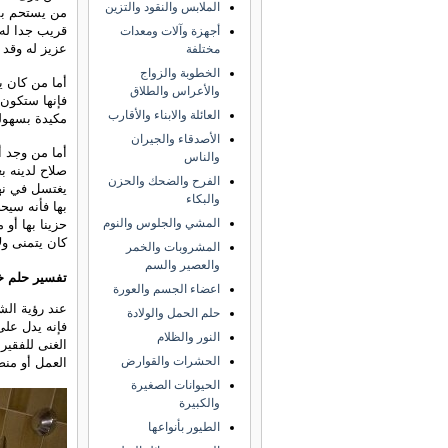
الملابس والنقود والتزين
من يستحم بم
قريب جدا له 
أجهزة وآلات ومعدات
عزيز له وقد 
مختلفة
الخطوبة والزواج
أما من كان ي
والأعراس والطلاق
فإنها ستكون 
العائلة والابناء والأقارب
مكيدة بسهول
الأصدقاء والجيران
أما من وجد 
والناس
صلاح لدينه بع
الفرح والضحك والحزن
يغتسل في نهر
والبكاء
بها فأنه سيح
المشي والجلوس والنوم
حزينا بها أو 
كان يتمنى ول
المشروبات والخمر
والعصير والسم
تفسير حلم خلع
اعضاء الجسم والعورة
عند رؤية ال
حلم الحمل والولادة
فإنه يدل عل
النور والظلام
الغنى للفقير
الحشرات والقوارض
العمل أو من
الحيوانات الصغيرة
والكبيرة
الطيور بأنواعها