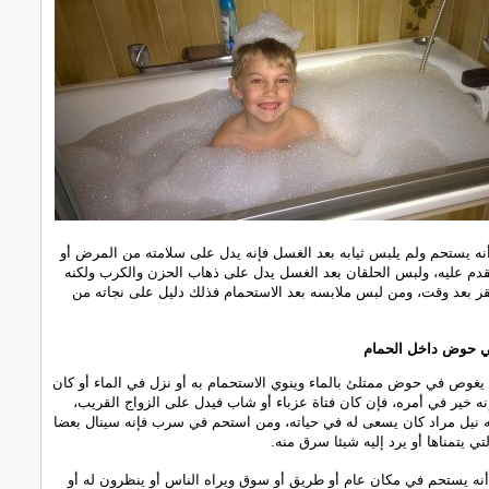
نه يستحم ولم يلبس ثيابه بعد الغسل فإنه يدل على سلامته من المرض أو
م عليه، ولبس الحلقان بعد الغسل يدل على ذهاب الحزن والكرب ولكنه
ر بعد وقت، ومن لبس ملابسه بعد الاستحمام فذلك دليل على نجاته من
ي حوض داخل الحمام
يغوص في حوض ممتلئ بالماء وينوي الاستحمام به أو نزل في الماء أو كان
ه خير في أمره، فإن كان فتاة عزباء أو شاب فيدل على الزواج القريب،
ه نيل مراد كان يسعى له في حياته، ومن استحم في سرب فإنه سينال بعضا
ي يتمناها أو يرد إليه شيئا سرق منه.
نه يستحم في مكان عام أو طريق أو سوق ويراه الناس أو ينظرون له أو