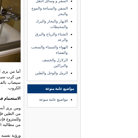
السفر و وسائل النقل
السفن والسباحة والموج
والبحر
الانهار والبحار والبرك
والمحيطات
الشتاء والرياح والبرق
والرعد
الهواء والسماء والسحب
والفضاء
الزلازل والخسف
والبراكين
أما من يرى أ
الرمل والوحل والطين
من كرب سيقد
سيصاب بالفق
الكروب.
مواضيع عامة منوعة
الاستحمام ف
مواضيع عامة منوعة
ومن يرى أنه 
من الطين فإن
وللمتزوج فإن
من مطالبه الت
ورؤية نفسه أ