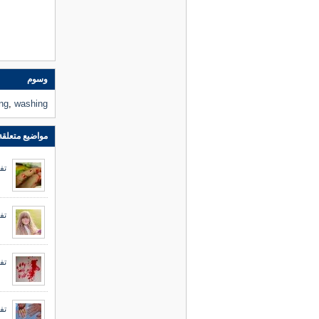
وسوم
ing
,
washing
مواضيع متعلقة
تف
تف
تف
تف