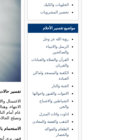
الحلويات والكيك
تحضير المشروبات
مواضيع تفسير الأحلام
رؤية الله عز وجل
الرسل والانبياء
والصالحين
القرآن والصلاة والعبادات
والقربان
الكعبة والمسجد واماكن
العبادة
الجنة والنار
تفسير حالات
الاموات والقبور واحوالها
الاغتسال وال
الشياطين والاشباح
الانتهاء، وه
والجن
عام أمام الن
اداوت واثاث المنزل
وتصلح الحالا
الذهب والفضة والمعادن
الاستحمام بال
الطعام والفواكه
والخضار
فمن يرى أنه 