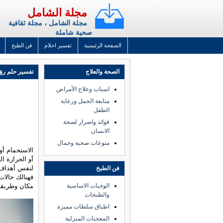
مجلة الشامل
مجلة الشامل ، مجلة ثقافية
صحية شاملة
الصفحة الرئيسية
تفسير احلام
فن الطبخ
الصحة والعلاج
تفسير حلم رؤي
اسباب وعلاج الأمراض
متابعة الحمل ورعاية
الطفل
فوائد واضرار لصحة
الانسان
منوعات صحية وجمال
الاستحمام أو
أو الحرارة ال
لنفس أهداف 
فن الطبخ
فهنالك حالات
الوجبات الاساسية
مكان وطريقة 
والطبخات
اطباق سلطات مميزة
المعجنات المنزلية