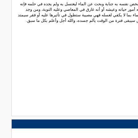
خص نفسه به جنابة وبحث عن الماء ليغتسل به ولم يجده في حلمه فإنه
مور حياته وعيشه أو أنه غارق في المعاصي وعليه التوبة، ومن وجد
ماء بما لا يكفي لغسله فهي مصيبة ستطول في تأثيرها عليه أو فقر سيمتد
 سيبقى فترة من الوقت يألم جسده، والله أجل وأعلم بكل ما سبق.