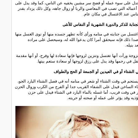
ا تدل على سوء عمله أو فضح سر مشين يخفيه عن الناس، كما وقد يدل على
أعماله التي تصب في المعاصي والربا أو زوال جاهه، وكل ذلك يزداد بقدر
لناس عند الاغتسال في مكان عام.
نابة للذكر والدورة الشهرية أو النفاس للأنثى
غتسل من جنابته في منامه ورأى كأنه تطهر جسده منها أو نوى الغسل منها
اصدا ذلك فإنه سيحقق أمرا كان يدعوا الله له، وسيحصل على مراده
 بنيله.
وجة ورأت أنها تغتسل وتتزين لزوجها فإنها سعادة لها وفرح، أو أنها مقدمة
 في رحمها وقد يدل على رزق لزوجها أو سعادة ستعم بيتها.
 الشتاء أو في العيدين أو الجمعة أو الحج والطواف
ستحم في وقت الشتاء أو شعر في منامه أنه في فصل الشتاء البارد الجو،
اء الساخن فيدل على الشفاء القريب جدا أو الفرج من الكرب وزوال الحزن
ر في وقت قريب، أما غسله بالماء البارد في الشتاء فيدل على حزن
يه وقد يؤثر على عمله أو صحته أو حريته.