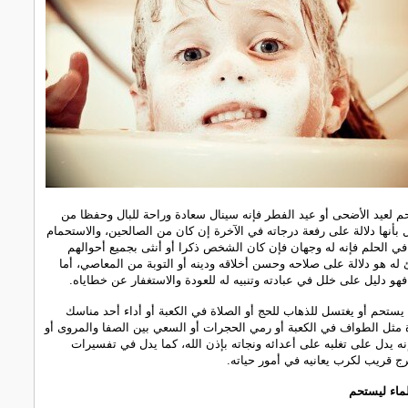
 لعيد الأضحى أو عيد الفطر فإنه سينال سعادة وراحة للبال وحفظا من
 بأنها دلالة على رفعة درجاته في الآخرة إن كان من الصالحين، والاستحمام
في الحلم فإنه له وجهان فإن كان الشخص ذكرا أو أنثى بجميع أحوالهم
ئ له هو دلالة على صلاحه وحسن أخلاقه ودينه أو التوبة من المعاصي، أما
 فهو دليل على خلل في عبادته وتنبيه له للعودة والاستغفار عن خطاياه.
يستحم أو يغتسل للذهاب للحج أو الصلاة في الكعبة أو أداء أحد مناسك
 مثل الطواف في الكعبة أو رمي الحجرات أو السعي بين الصفا والمروى أو
ه يدل على تغلبه على أعدائه ونجاته بإذن الله، كما يدل في تفسيرات
 قريب لكرب يعانيه في أمور حياته.
ماء ليستحم