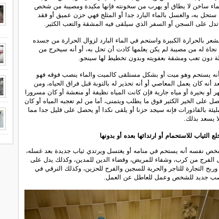
اء ساخن لا يطاق أو يهرب من سخونته فإنها مكيدة ومصيبة من شخص
ستحل به، والغسل بالماء البارد جدا أو المثلج فهي حزن عميق أو فقد
تدل على السجن أو السفر الذي سيلقى فيه المشقة والتعب الكثير.
شعر بالحرارة الكبيرة واستحم في الماء البارد لزوال الحرارة من جسده
نجاة له من مصيبة لم يكن يعلمها كادت أن تحل به، أو أنه سيخرج من
ة دون تعب ومشقة بعفويته وبدون تخطيط لها سينجو.
أنه يستحم وهو ميت أو بشكل مستلقى كالميت والماء ينصب فوقه فهو
د أنه كان يعمل المعاصي أو أنه تحذير له بالتوبة قبل فراق الحياه، ومن
 أو بحيرة أو مياه جارية فإن كانت المياه نظيفة أو منعشة أو كان مسرورا
صل على الخير الكثير فوق ما يطلب ويتمنى، أما من لم تعجبه المياه أو كان
مليئة بالقاذورات فإنه سيجد حزنا أو يلقى نكدا أو يحصل على قليل جدا مما
ا يسعد بذلك.
 الثياب للاستحمام أو ارتدائها بعده أو بدونها
شخص نفسه أنه يستحم في منامه أو يغتسل ويرتدي ثياب جديدة بعد غسله،
ى الفرج من كرب، وشفاء للمريض، وقضاء الدين للمدين، وكذلك يدل على
 وربح التجارة للتاجر والحرية للسجين والفرح للحزين، وكذلك الترقي في
صب جديد للشخص وعمل للعاطل عن العمل.