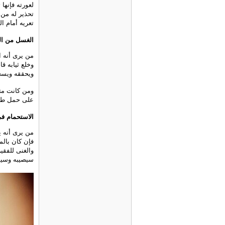
لعورته فإنه
تحذير له من 
تعريه أمام ا
الغسل من الج
من يرى أنه ا
وخلع ثيابه ق
ويحققه ويسعد
ومن كانت متز
على حمل طفل
الاستحمام في
من يرى أنه ي
فإن كان بالم
والغنى للفقي
سيصيبه وسيؤذ