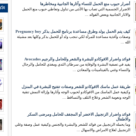
أضرار حبوب منع الحمل للنساء وآثارها الجانبية ومخاطرها
الأك
الاضرار الجسمية التي تصاب بها الأنثى من تناول وتعاطي حبوب منع الحمل
والاثار الجانبية وبعض الفوائد …
كيف يتم الحمل بولد وطرق مساعدة برنامج للحمل بذكر Pregnancy boy
وصفات وأغذية مساعدة للمرأة لكي تنجب ولد أو للحمل بذكر وكلها بعد مشيئة
الله …
فوائد واضرار الافوكادو للبشرة والشعر وللحامل والرجيم Avocados
يفيد في تصفية البشرة والوقاية من سرطان الثدي ومغذي للحامل والرجال
والنساء وغني بالفيتامينات والمعادن …
طريقة عمل ماسك الافوكادو للشعر وصفات تفتيح للبشرة في المنزل
وكيفية عمل الماسك من الافوكادو لحبوب الوجه وآثارها وإزالة النمش تنقية
الوجه ونعومة الشعر وعلاج التلف والتساقط …
فوائد واضرار الزنجبيل الاخضر أو المجفف للحامل ومرضى السكر
والاطفال
وما يحمله الزنجبيل من فوائد للشعر والبشرة والجنس وكيفية عمل وصفة وغلي
الزنجبيل لعلاج الامراض والاسهال …