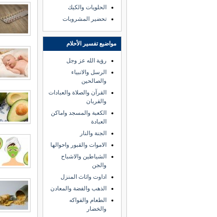
الحلويات والكيك
تحضير المشروبات
مواضيع تفسير الأحلام
رؤية الله عز وجل
الرسل والانبياء
والصالحين
القرآن والصلاة والعبادات
والقربان
الكعبة والمسجد واماكن
العبادة
الجنة والنار
الاموات والقبور واحوالها
الشياطين والاشباح
والجن
اداوت واثاث المنزل
الذهب والفضة والمعادن
الطعام والفواكه
والخضار