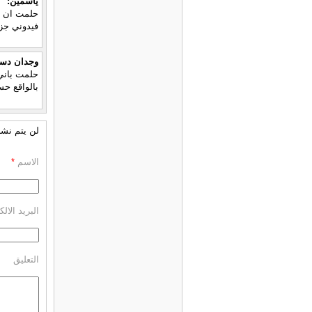
ياسمين:
حلمت ان ال
فيدوني جزا
وجدان دس
حلمت باني
بالواقع ح
لن يتم نشر 
الاسم
*
البريد الال
التعليق