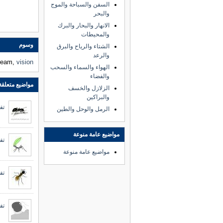
السفن والسباحة والموج
والبحر
الانهار والبحار والبرك
والمحيطات
وسوم
الشتاء والرياح والبرق
والرعد
dream,
vision
الهواء والسماء والسحب
والفضاء
مواضيع متعلقة
الزلازل والخسف
والبراكين
تفس
الرمل والوحل والطين
مواضيع عامة منوعة
تف
مواضيع عامة منوعة
تفس
تف