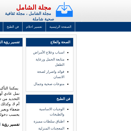
مجلة الشامل
مجلة الشامل ، مجلة ثقافية
صحية شاملة
الصفحة الرئيسية
تفسير احلام
فن الطبخ
الصحة والعلاج
تفسير رؤية الن
اسباب وعلاج الأمراض
متابعة الحمل ورعاية
الطفل
فوائد واضرار لصحة
الانسان
منوعات صحية وجمال
يمكننا التأك
نمل عادي أو
التحديد من ت
فن الطبخ
أم لا، وكذلك
الوجبات الاساسية
ضعفاء ويعبر 
والطبخات
بحسب دخوله 
اطباق سلطات مميزة
تفسير رؤية
ا
المعجنات المنزلية