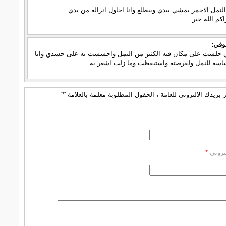
نمل الاحمر يمشي بيدي وبيطلع وانا احاول انزاله من يدي .
كم الله خير
وقي:
 جلست على مكان فيه الكثير من النمل واحسست به على جسدي وانا
ساسة للنمل ولقرصته واستيقظت وما زلت اشعر به.
بريدك الالتروني للعامة ، الحقول المطلوبة معلمة بالعلامة '*'
كتروني
*