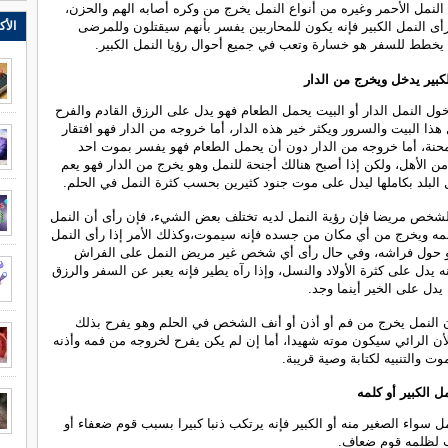
لنمل الأحمر وغيره من أنواع النمل يخرج من وكره أصابه الهم والحزن،
الأك
أى النمل الكبير فإنه يكون للمحاربين يفسر بأنهم سيقتلون وللمرضى
يخطط للسفر هو خسارة وتعب في جميع أحوال رؤيا النمل الكبير.
لكبير يدخل ويخرج من الدار
ل النمل الدار أو البيت يحمل الطعام فهو يدل على الرزق القادم والفرح
ذا البيت والسرور ويكثر خير هذه الدار، أما خروجه من الدار فهو افتقار
حنة، أما خروجه من الدار دون أن يحمل الطعام فهو يفسر بموت احد
من الأهل، ولكن إذا أصبح هنالك أجنحة للنمل وهو يخرج من الدار فهو يعم
البلد بكاملها ليدل على موت جنود كثيرين بحسب كثرة النمل في الحلم.
الشخص مريضا فإن رؤية النمل لديه تختلف بعض الشيء، فإن رأى أن النمل
 ويخرج من أي مكان من جسده فإنه سيموت،وكذلك الأمر إذا رأى النمل
و حول فراشه، وفي حال رأى أي شخص غير مريض النمل على الفراش
ه يدل على كثرة الأولاد والنسل، وإذا رآه يطير فإنه يعبر عن السفر والرزق
يدل على الخير أينما وجد.
 النمل يخرج من فم أو أذن أو أنف الشخص في الحلم وهو يفرح بذلك
أن الرائي سيكون موته شهيدا، أما إن لم يكن يفرح لخروجه من فمه وأذنه
وت والتنبيه لكتابة وصية قريبة.
ل الكبير أو كلمه
ل سواء الصغير منه أو الكبير فإنه يرتكب ذنبا كبيرا بسبب قوم ضعفاء أو
ب لظلمه قوم ضعاف.