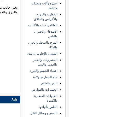
أجهزة وآلات ومعدات
وفي جانب من 
مختلفة
والرزق والخي
الخطوبة والزواج
والأعراس والطلاق
العائلة والابناء والأقارب
الأصدقاء والجيران
والناس
الفرح والضحك والحزن
والبكاء
المشي والجلوس والنوم
المشروبات والخمر
والعصير والسم
اعضاء الجسم والعورة
حلم الحمل والولادة
النور والظلام
الحشرات والقوارض
الحيوانات الصغيرة
Ads
والكبيرة
الطيور بأنواعها
السفر و وسائل النقل