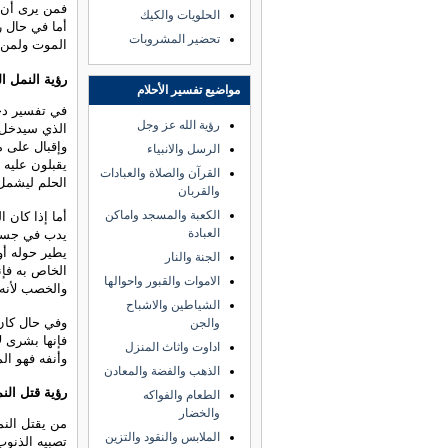
فمن يرى أن ا
الحلويات والكيك
أما في حال ر
تحضير المشروبات
الموت ولمن 
رؤية النمل ا
مواضيع تفسير الأحلام
في تفسير دخو
رؤية الله عز وجل
الذي سيدخل ه
وإقبال على م
الرسل والانبياء
يقبلون عليه 
القرآن والصلاة والعبادات
الحلم ليشمل 
والقربان
الكعبة والمسجد واماكن
أما إذا كان 
العبادة
يدب في جسمه
يطير حوله أ
الجنة والنار
الخاص به فإن
الاموات والقبور واحوالها
والخصب لأنه 
الشياطين والاشباح
وفي حال كان
والجن
فإنها بشرى ل
اداوت واثاث المنزل
وأنفه فهو الم
الذهب والفضة والمعادن
رؤية قتل النم
الطعام والفواكه
والخضار
من يقتل النم
الملابس والنقود والتزين
تصبيه الذنو