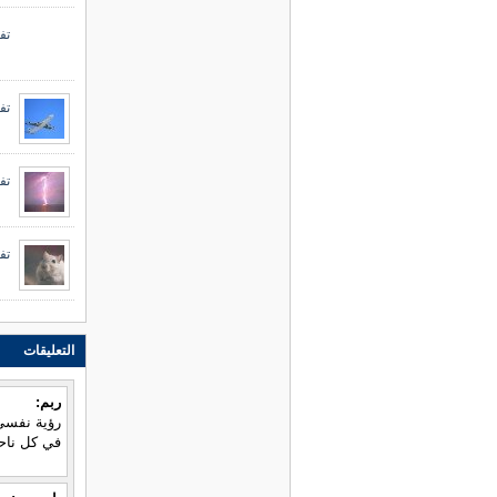
تفس
تف
تف
تف
التعليقات
ربم:
رؤية نفسي
في كل ناحي