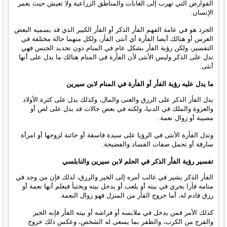
القوارض التي تهرب إلى الغابات والمناطق الزراعية ولا تعيش حيث يعمر
الإنسان.
الجرذ هو في عامة الفهم الفأر الذكر أو الفأر الكبير الذي قد يسميه البعض
العرس أو هنالك أيضا الفأرة أي أنثى الفأر، ولكل منهما حالة مختلفة في
التفسير، ولكن رؤية الفأر بشكل عام في المنام دون تحديد الجنس فهي
تدل على الذكر وليس الأنثى لأن الفأرة في المنام هنالك ما يدل على أنها
أنثى.
ما يدل عليه رؤية الفأر أو الفأرة في المنام لابن سيرين
يدل الفأر الذكر على الرزق والغنى والمال، وكذلك يدل على كثرة الأولاد
والعزوة والملك في الدنيا، ولكنه في بعض حالات قد يدل على لص أو
مصيبة أو زوال نعمة.
وتدل الفأرة الأنثى في الرؤيا على سيدة فاسقة أو خائنة لزوجها أو امرأة
سارقة أو تحمل صفات الفساد والفضيحة.
تفسير رؤية الفأر الذكر في الحلم لابن سيرين والنابلسي
الفأر الذكر يشير في غالب أمره إلى الخير والرزق، لذلك فإن من وجد في
منامه فأرا يجري في بيته أو يلعب أو يدخل بيته ويختبأ فيعلم أنها نعمة أو
رزق قادم له، أما خروج الفأر من المنزل فهو زوال النعمة.
كذلك الأمر فمن يدخل في ملابسه أو فراشه أو بيته الفأر فإنه الخير
والفرج من الكرب، والظفر بما يسعى له الشخص، وعكس ذلك خروج