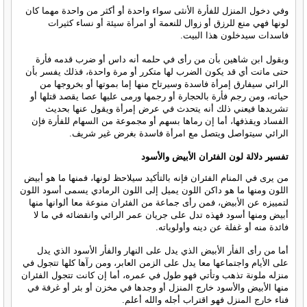
وفي دخول المنزل للفأرة الأنثى سواء واحدة أو أكثر من واحدة مهما كان
لونها فهي منع للرزق أو زوال للنعمة أو امرأة سيئة أو نساء كثيرات
فاسدات سيدخلون هذا البيت.
وبقول ابن شاهين بأن من رأى في حلمه أنه داس أو ضرب قدمه فأرة
حتى ماتت أي قد يكون الضرب لها متكرر أو مرة واحدة، فذلك يفسر بأن
الرائي سيفارق إمرأة فاسدة وسيرتاح منها إما بموتها أو بخروجها من
حياته، ومن رجم فأرة بالحجارة أو رجمها ورمى عليها عصا يقصد قتلها أو
تشريدها فيعني ذلك أنه يتحدث في عرض إمرأة ويقول عنها بحديث
الفساد ويقذفها، أما إن رماها بسهم أو مجموعة من السهام للفأرة فإن
الرائي سيتواصل ويتصل مع امرأة فاسدة بغرض غير شريف.
تفسير دلالة لون الفئران الأبيض والأسود
من يرى في المنام الفئران فإنه بالتأكيد سيلاحظ لونها، فمنها ما هو أبيض
اللون ومنها ما هو داكن اللون يميل إلى اللون الرمادي يسمى أسود اللون
لتمييزه عن الأبيض، فمن رأى جماعة من الفئران منوعة معا ألوانها منها
أبيض ومنها أسود فهذه تدل على جريان عمر الرائي وانقضائه في ما لا
فائدة منه أو غفلة عن دينه وأولوياته.
أما من رأى الفأر الأبيض الذي يدل على النهار والفأر الأسود الذي يدل
على الأيام واجتماعها معا يدل على الزمن العابر، ومن رآها كلها تتجول في
منزله ملونة تذهب وتأتي فهو طول في عمره، أما إن كانت تتجول الفئران
منها الأبيض والأسود خارج المنزل أو وجدها في مخزن أو بئر أو غرفة في
فناء خارج المنزل فهو اقتراب أجله والله أعلم.