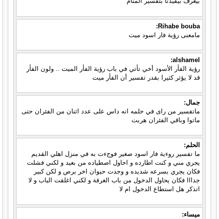
بيعرف بيفيدنا بتفسير المنام
Rihabe bouba:
مامعنى رؤية فار اسود ميت
alshamel:
رؤية الفأر الأسود أخي تأتي في باب رؤية الفأر الميت .. ولون الفأر
قد لا يؤثر كثيرا بقدر تفسير أن الفأر ميت
جمال:
ماتفسير من راى في حلمه انه داس على عدد اثنان من الفئران حتى
ماتوا وباقي الفئران هربت
الحلم:
ما تفسير روءية فار اسود صغير فوجءت به في منزل اهلي القديم
يجري مني و كنت اطارده و احاول اصطياده من بعيد و لكني فشلت
فكان يجري بسرعه شديده و وجدت حيوان اخر برص و لكن كبير
جدااا فكان يحاول الدخول من باب الغرفة و لكني اغلقت الباب و لا
اتذكر هل استطاع الدخول ام لا
ميساء: