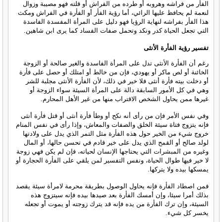
الفأر من فراشه وهروبه أو طرده من الفراش أو قلته فهو مصيبة وزوال
لنعمة لم يحافظ عليها الرائي، أما رؤية الفأر أو الفأرة في الفراش ومكث
هذا الفأر بفراشه لنهاية الرؤيا فهو دليل على المرأة المفسدة الفاسدة
التي تجعل الحياة كدر ونكد وتحمل صفات الفساد كما يرى ابن شاهين.
تفسير رؤية الفأرة الأنثى
رغم أن الفأرة الأنثى تدل على المرأة الفاسدة والغير صالحة أو الزوجة
الخائنة أو لص ماكر أو يهودي، فإن من خالط أو امتلك أو حصل على فأرة
أو دخلت بيته فأرة أنثى فلا خير في ذلك، لأن الفأرة الأنثى مجلبة للشر
وهي في كل الأمور السابقة دالة على المرأة السيئة سواء الزوجة أو
غيرها ممن يحاول الشخص الاقتراب منها من غير الأهل المحارم.
وفي نفس الأمر فإن من رأى أنه نكح أو وطأ فأرة أنثى أو قتل فأرة أنثى
فإنه يتزوج فتاة سيئة الخلق والصفات والمعاش، وإذا رأى في نفس المنام
خروج شيء من الخير حول هذه الفأرة مثل التمر الذي يدل على ولادتها
لولد صالح أو القمح الذي يدل على خير قادم في تحسن حالها، أو المال
وغيره من المبشرات التي يحتاجها الإنسان لحياته، فإن لم يكن فهي زوجة
لا خير فيها طوال الحياة، ونفس التفسير لمن يلقي على الفأرة الحجارة أو
يمسكها بيده ولا يتركها.
فمن اصطاد الفأرة فإنه يحاول الوصول بطريقة محرمة لامرأة سيئة يقصد
بذلك أمرا سيئا، وإن أمسك الفأرة بعد صيدها بيده فإنه سيتزوج هذه
السيئة، وإن ترك الفأرة من يده فإنه قد يترك زوجته أو يموت أو تجعله
يخسر كل شيء.