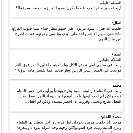
السللم عليكم
أريد تفسير منام للجرذ عندما يكون صغيرا ثم يزيد حجمه بسرعة!!؟
انفال:
حلمت انه فيران سود ينزلون علي جنهم مطر جدام بيتنا صوب القراج
ماحاشني منهم الا جم واحد على ايدي ونانسي وخرتهم قعدت اصرخ
لين ما شالتهم
اسماء:
السلام عليكم
رابت في منامي امي تحضر الاكل ،ولما دهبت اعاين القدر فوق النار
فوجدت في الطعار شعر الراس وفار ضخم ،فما تفسير هاته الرؤيا ؟
محمد:
رأيت في المنام فأر لونه اسود يخرج ويختبأ ورأيت في نفس المنام
قطه ولكن لم احدد لونها ولكن أتوقع انها سوداء اللون تفعل نفس
الفعل تخرج وتختبئ وقررت ان احضر مصيده ولكن لم افعل ..
محمد اللحام:
مرحبا .انا حلمت مرتين بجرذان اول مره بان ابي يعطي لها الطعام
ومره الثانيه رئيت جرذ اسودولاكن وجهه وجه امراه سوداء وشعرها
مجعد ارجوالرد