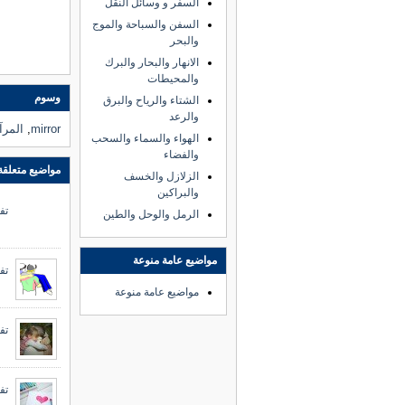
السفر و وسائل النقل
السفن والسباحة والموج
والبحر
الانهار والبحار والبرك
والمحيطات
وسوم
الشتاء والرياح والبرق
والرعد
mirror
,
المرآ
الهواء والسماء والسحب
والفضاء
مواضيع متعلقة
الزلازل والخسف
والبراكين
تف
الرمل والوحل والطين
مواضيع عامة منوعة
تف
مواضيع عامة منوعة
تف
تف