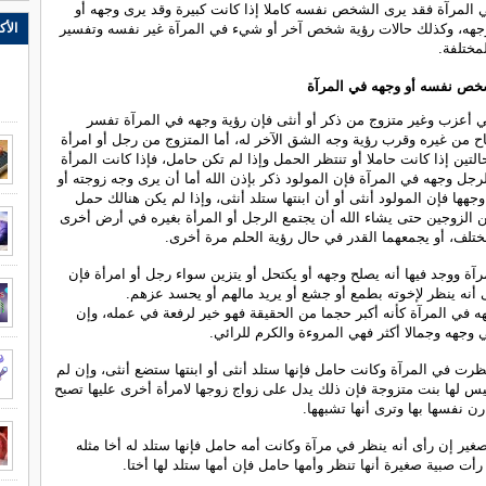
 المرآة فقد يرى الشخص نفسه كاملا إذا كانت كبيرة وقد يرى وجهه أو
الأك
جهه، وكذلك حالات رؤية شخص آخر أو شيء في المرآة غير نفسه وتفسير
مختلفة.
شخص نفسه أو وجهه في المرآة
ئي أعزب وغير متزوج من ذكر أو أنثى فإن رؤية وجهه في المرآة تفسر
كاح من غيره وقرب رؤية وجه الشق الآخر له، أما المتزوج من رجل أو امرأة
لتين إذا كانت حاملا أو تنتظر الحمل وإذا لم تكن حامل، فإذا كانت المرأة
لرجل وجهه في المرآة فإن المولود ذكر بإذن الله أما أن يرى وجه زوجته أو
هها فإن المولود أنثى أو أن ابنتها ستلد أنثى، وإذا لم يكن هنالك حمل
 الزوجين حتى يشاء الله أن يجتمع الرجل أو المرأة بغيره في أرض أخرى
تلف، أو يجمعهما القدر في حال رؤية الحلم مرة أخرى.
آة ووجد فيها أنه يصلح وجهه أو يكتحل أو يتزين سواء رجل أو امرأة فإن
أنه ينظر لإخوته بطمع أو جشع أو يريد مالهم أو يحسد عزهم.
 في المرآة كأنه أكبر حجما من الحقيقة فهو خير لرفعة في عمله، وإن
وجهه وجمالا أكثر فهي المروءة والكرم للرائي.
نظرت في المرآة وكانت حامل فإنها ستلد أنثى أو ابنتها ستضع أنثى، وإن لم
يس لها بنت متزوجة فإن ذلك يدل على زواج زوجها لامرأة أخرى عليها تصبح
رن نفسها بها وترى أنها تشبهها.
صغير إن رأى أنه ينظر في مرآة وكانت أمه حامل فإنها ستلد له أخا مثله
رأت صبية صغيرة أنها تنظر وأمها حامل فإن أمها ستلد لها أختا.