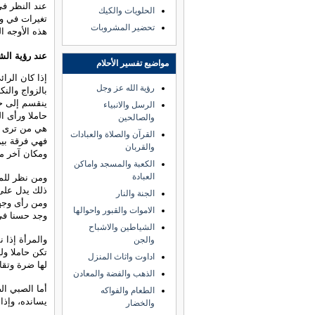
عند النظر في
الحلويات والكيك
تغيرات في و
تحضير المشروبات
هذه الأوجه ال
عند رؤية ال
مواضيع تفسير الأحلام
إذا كان الرا
رؤية الله عز وجل
بالزواج والن
ينقسم إلى حا
الرسل والانبياء
حاملا ورأى ا
والصالحين
هي من ترى وج
القرآن والصلاة والعبادات
فهي فرقة بين
والقربان
ومكان آخر مخ
الكعبة والمسجد واماكن
العبادة
ومن نظر للمر
ذلك يدل على 
الجنة والنار
ومن رأى وجهه
الاموات والقبور واحوالها
وجد حسنا في 
الشياطين والاشباح
والمرأة إذا 
والجن
تكن حاملا ول
اداوت واثاث المنزل
لها ضرة وتقا
الذهب والفضة والمعادن
أما الصبي ال
الطعام والفواكه
يسانده، وإذا 
والخضار