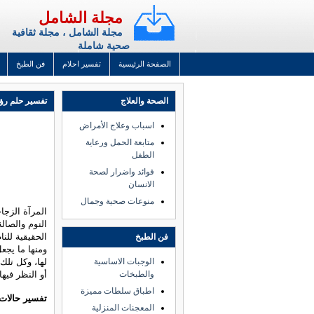
مجلة الشامل
مجلة الشامل ، مجلة ثقافية
صحية شاملة
الصفحة الرئيسية
تفسير احلام
فن الطبخ
الصحة والعلاج
تفسير حلم رؤية
اسباب وعلاج الأمراض
متابعة الحمل ورعاية
الطفل
فوائد واضرار لصحة
الانسان
منوعات صحية وجمال
المرآة الزجا
النوم والصال
الحقيقية للن
فن الطبخ
ومنها ما يجع
الوجبات الاساسية
لها، وكل تلك
والطبخات
أو النظر فيه
اطباق سلطات مميزة
تفسير حالات 
المعجنات المنزلية