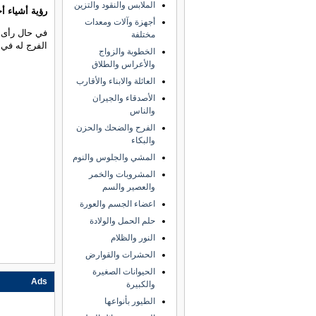
الملابس والنقود والتزين
رؤية أشياء أ
أجهزة وآلات ومعدات
في حال رأى 
مختلفة
الفرج له في 
الخطوبة والزواج
والأعراس والطلاق
العائلة والابناء والأقارب
الأصدقاء والجيران
والناس
الفرح والضحك والحزن
والبكاء
المشي والجلوس والنوم
المشروبات والخمر
والعصير والسم
اعضاء الجسم والعورة
حلم الحمل والولادة
النور والظلام
الحشرات والقوارض
الحيوانات الصغيرة
Ads
والكبيرة
الطيور بأنواعها