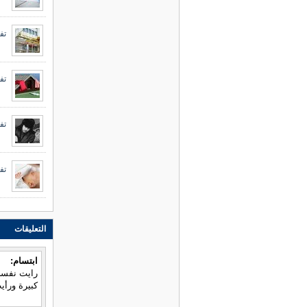
تف
تف
تف
تف
التعليقات
ابتسام:
رايت نفسي
كبيرة ورأ