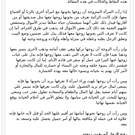
هذه النقاط والحالات في هذه المقالة.
إذا رأت المرأة المتزوجة أن زوجها يخونها مع امرأة أخرى بالزنا أو الجماع
معها، فإن كانت الرائية تعرف من يخونها زوجها معها مثل صديقتها أو من
أقاربها فيدل ذلك على أنهما سيعيشان حياة تملأها تبذير الأموال وستنقص
عليهم النعمة بعد ذلك لأن بعض الأموال قد يذهب في طرق الحرام، أما إن
كانت لا تعرف التي يخونها زوجها معها فذلك يدل على تحسين وضع البيت
وتعلق الرجل بقلبه وعقله في منزله وأهله وأولاده وزوجته وحبه لها.
وإن رأت الزوجة أن زوجها تركها وهي تقف أمامه وذهب لأخرى يسير معها
وذهبا بعيدا فإن كانت لا تعرف التي ذهب معها زوجها فإنه يدل على غياب
زوجها عنها كثيرا في عمل أو سفر في قادم الأيام، إما إن كانت تعرفها
فيفسر ذلك بسوء خلقه وبحثه عن النساء أو خسارته للمال والتجارة أو
لأمر كان يهتم به بحياته ويسوء حالها معه بهذه الخسارة.
ومن رأت أن زوجها يلهث وراء امرأة لا تعرفها يريد أن يخونها بها فإنه
يسعى لمال حرام يريد الحصول عليه، وإن كانت تعرفها فإنه سيمر علي
بيتهم أيام صعبة يقل لها المال والطعام والسعادة تطول بقدر حب وسعي
زوجها للبحث عن الخيانة في منامها، ولا يتعلق الأمر في أحلام الخيانة بوقع
الخيانة نفسها نهائيا.
ومن رأت أن زوجها يخونها أمامها ثم أقيم عليها الحد أو قتل لأنه خانها فإنه
علاوة له في عمله أو مكافئة ينالها أو أمر جميل يحصل عليه وتسعد به
معه.
رؤية الرجل أنه يخون زوجته