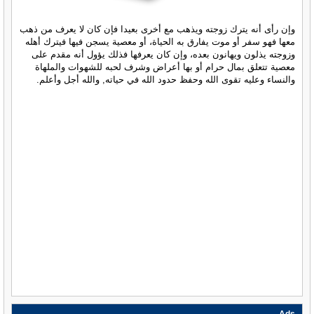
وإن رأى أنه يترك زوجته ويذهب مع أخرى بعيدا فإن كان لا يعرف من ذهب
معها فهو سفر أو موت يفارق به الحياة، أو معصية يسجن فيها فيترك أهله
وزوجته يذلون ويهانون بعده، وإن كان يعرفها فذلك يؤول أنه مقدم على
معصية تتعلق بمال حرام أو بها أعراض وشرف لحبه للشهوات والملهاة
والنساء وعليه تقوى الله وحفظ حدود الله في حياته, والله أجل وأعلم.