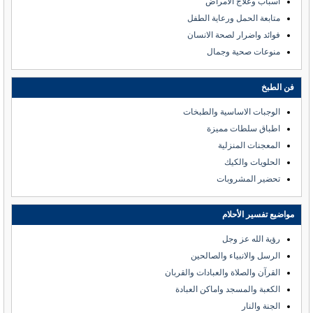
اسباب وعلاج الأمراض
متابعة الحمل ورعاية الطفل
فوائد واضرار لصحة الانسان
منوعات صحية وجمال
فن الطبخ
الوجبات الاساسية والطبخات
اطباق سلطات مميزة
المعجنات المنزلية
الحلويات والكيك
تحضير المشروبات
مواضيع تفسير الأحلام
رؤية الله عز وجل
الرسل والانبياء والصالحين
القرآن والصلاة والعبادات والقربان
الكعبة والمسجد واماكن العبادة
الجنة والنار