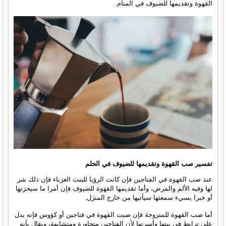
القهوة وتقديمها للضيوف في المنام.
تفسير صب القهوة وتقديمها للضيوف في الحلم
عند صب القهوة في الفناجين فإن كانت الرؤيا للبنت العزباء فإن ذلك شر
لها وفيه الألم والمرض، وأما تقديمها القهوة للضيوف فإن أمرا ما سيحزنها
أو خبرا يسيء سمعتها سيأتيها من خارج المنزل.
أما صب القهوة للمتزوجة فإن صبت القهوة في فناجين أو كؤوس فإنه يدل
على ترابط في بيتها وأسرتها لأن الفناجين متجاورة ومتشابهة، ويقال بأنه