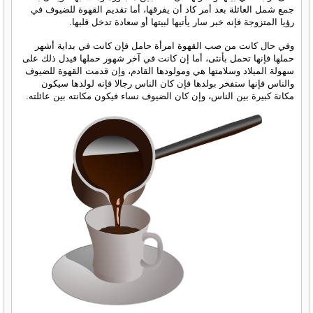
جمع شمل العائلة بعد أمر كاد أن يفرقها، أما تقديم القهوة للضيوف في
رؤيا المتزوجة فإنه خبر سار يأتيها لبيتها أو سعادة تدخل قلبها.
وفي حال كانت من صب القهوة امرأة حامل فإن كانت في بداية أشهر
حملها فإنها تحمل بأنثى، أما إن كانت في آخر شهور حملها فيدل ذلك على
سهولة الميلاد وسلامتها هي ومولودها القادم، وإن قدمت القهوة للضيوف
والناس فإنها ستفخر بولدها فإن كان الناس رجالا فإنه لولدها سيكون
مكانة كبيرة بين الناس، وإن كان الضيوف نساء فيكون مكانته بين عائلته.