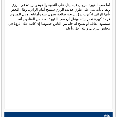
أما صب القهوة للرجال فإنه يدل على النخوة والقوة والزيادة في الرزق،
ويقال بأنه يدل على طرق جديدة للرزق ستفتح أمام الرائي، وقال البعض
بأنها للرائي الأعزب رزق بزوجة صالحة تصون بيته وأماناته، وهي للمتزوج
فرحة كبيرة تعمر بيته، ويقال أن صب القهوة بعدد من الفناجين أنه
سيسود العائلة أو يصبح له جاه بين الناس خصوصا إن كانت تلك الرؤيا في
مجلس للرجال، والله أجل وأعلم.
Ads