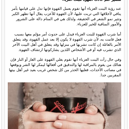
عند رؤية البنت العزباء أنها تقوم بعمل القهوة فإنها تدل على قيامها بأمر
ينافي لأخلاقها التي تربت عليها، لأن القهوة للأعزب يقال أنها تظهر الكبر
وتثير نمو الشعر في الحقيقة، ولذلك هي في المنام دالة على الشرور
والأمور المنافية للخير للعزباء.
أما شرب القهوة للبنت العزباء فيدل على حدوث أمر مؤلم معها بسبب
فعل قامت به، لأن شرب القهوة لا يكون إلا بعد عمل القهوة، وقد يتعلق
الأمر بالعائلة إن كانت تشربها في منزلها وقد يتعلق في أهل البيت الآخر
الذي تشرب فيه أو في الأشخاص اللذين يشاركونها ارتشاف القهوة.
وفي حال رأت البنت العزباء أنها تقوم بغلي القهوة على الغاز أو النار فإن
هنالك من يقوم بالمراقبة لها والتدقيق في أفعالها ليمكر لها الشر ويوقعها
في مصائب الأحداث، فعليها الحذر من كل شخص غريب بعيد غير أهل بيتها
المقربين جدا.