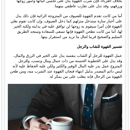
بخلاف العزباء، فإن شرب القهوة يدل على تحسن حياتها وأمور زوجها
ورزقهم، وقد تدل على تقارب عاطفي بينهما.
أما من كانت تقدم القهوة للضيوف من المتزوجة الرائية فإن ذلك يدل
على أخبار سارة ستدخل منزلهم كما دخل الضيوف، وإن كانت تقوم بغلي
القهوة فإن أمرا سيقوم به زوجها لن توافق عليه في بدايته ولكنه الخير
لها، أما من كانت تطحن القهوة فإنها تسعى للسعادة وستجد الطريق
السليم والصحيح قريبا لتنال ما تريد من استقرار بيتها.
تفسير القهوة للشاب والرجل
عمل القهوة للرجل أو الشاب بنفسه يدل على الخير في الرزق والمال،
وقد يدل على الخطوبة الحسنة من ذات جمال ومال ونسب، وللرجل
المتزوج عمل يدر عليه المال الوفير والكثير ولكن عليه الحفاظ عليه لأنه
ليس دائم المصدر بدليل انتهاء فنجان القهوة عند الشرب منه، ومن طحن
القهوة من الرجال فإنه يتغلب على من يمكر له.