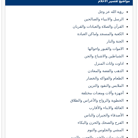
مواضيع تفسير الأحلام
رؤية الله عز وجل
الرسل والانبياء والصالحين
القرآن والصلاة والعبادات والقربان
الكعبة والمسجد واماكن العبادة
الجنة والنار
الاموات والقبور واحوالها
الشياطين والاشباح والجن
اداوت واثاث المنزل
الذهب والفضة والمعادن
الطعام والفواكه والخضار
الملابس والنقود والتزين
أجهزة وآلات ومعدات مختلفة
الخطوبة والزواج والأعراس والطلاق
العائلة والابناء والأقارب
الأصدقاء والجيران والناس
الفرح والضحك والحزن والبكاء
المشي والجلوس والنوم
المشروبات والخمر والعصير والسم