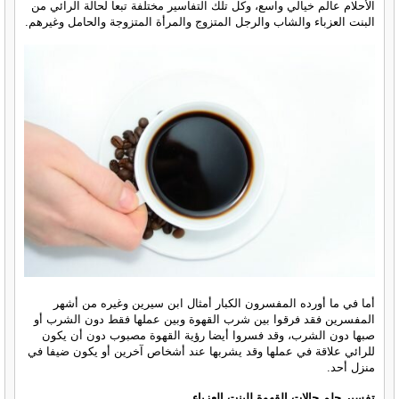
الأحلام عالم خيالي واسع، وكل تلك التفاسير مختلفة تبعا لحالة الرائي من
البنت العزباء والشاب والرجل المتزوج والمرأة المتزوجة والحامل وغيرهم.
أما في ما أورده المفسرون الكبار أمثال ابن سيرين وغيره من أشهر
المفسرين فقد فرقوا بين شرب القهوة وبين عملها فقط دون الشرب أو
صبها دون الشرب، وقد فسروا أيضا رؤية القهوة مصبوب دون أن يكون
للرائي علاقة في عملها وقد يشربها عند أشخاص آخرين أو يكون ضيفا في
منزل أحد.
تفسير حلم حالات القهوة للبنت العزباء