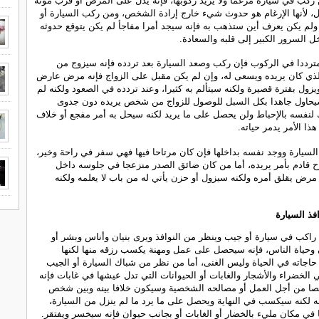
كب في سيارة مرغما ولا يريد ركوبها، فإنه يدل على المرض أو قرب موته
ل، لأنها الإرغام هو حدوث شيء خارج إرادة الشخص، ومن ركب السيارة أو
 ولم يكن يعرف أين ستذهب به فإنه سيجد أمرا مفاجأ لم يكن يتوقع حدوثه
ل السرور الكبير إلى قلبه والسعادة.
ترددا في الركوب فإن ركب وصعد السيارة بعد تردده فإنه سيزوج من
ي كان يريده ويسعى له، وإن لم يكن مقبل على الزواج فإنه مرض عارض
زول بقترة قصيرة ولكنه سيتألم به كثيرا، وعند تردده في الصعود ولكنه لم
يحاول جاهدا بكل السبل للوصول للزواج من شخص يريده دون جدوى
نفسه بالإحباط ولن يحصل على ما يريد لكنه سيحل به أمر مفجع أو خلاف
ذا الأمر يدمر حياته.
لسيارة ووجد نفسه بداخلها فإن كان مرتاحا فيها فهي سفر في راحة وخير،
 قادم بأمر يريده، أما من كان ضائق الصدر منزعجا في جلوسه داخل
 مرض يقلق أمره ولكنه سيزول أو حزن يأتي له من باب لا يعلمه ولكنه
فذ السيارة
راكب في سيارة أو جيب وينظر من النوافذ ويرى بنيان وأناس وبشر أو
 وحياة الناس، فإنه سيحصل على عمل ومهنة يكسب رزقه منها لكنها
جاته في الحياة وليس الغنى، أما من نظر من شباك السيارة أو الجيب
 الخضراء والأشجار والغابات أو الحيوانات التي تدل عيشها في غابات فإنه
 من أجل العمل أو مصالحه الشخصية وسيكون خلافا بينه وبين شخص
 لكنه سيكسب في النهاية ويحصل على ما يرد ما لم ينزل من السيارة،
 في مكان مليء بالخضار أو الغابات أو بجانب حيوان فإنه سيخسر ويفتقر.