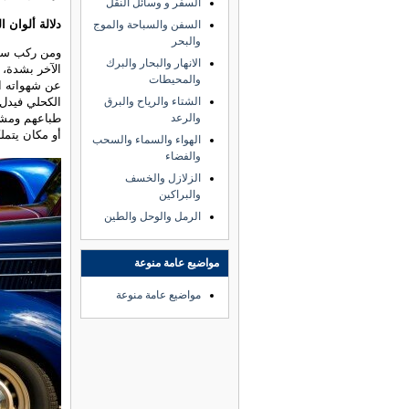
السفر و وسائل النقل
دلالة ألوان ا
السفن والسباحة والموج
والبحر
ومن ركب سيا
الانهار والبحار والبرك
الآخر بشدة، 
والمحيطات
عن شهواته ال
الشتاء والرياح والبرق
الكحلي فيدل 
والرعد
طباعهم ومشك
أو مكان يتمل
الهواء والسماء والسحب
والفضاء
الزلازل والخسف
والبراكين
الرمل والوحل والطين
مواضيع عامة منوعة
مواضيع عامة منوعة