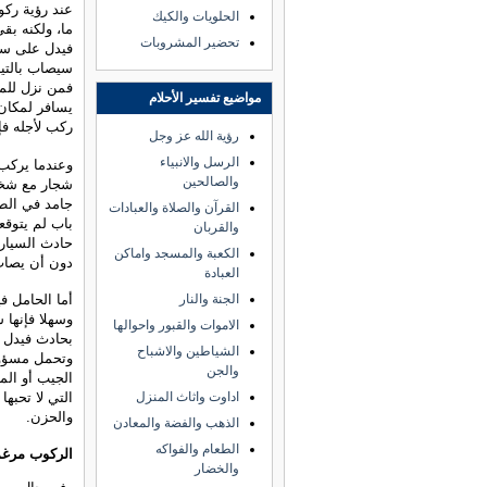
عند رؤية رك
الحلويات والكيك
ما، ولكنه بق
تحضير المشروبات
فيدل على سفر
سيصاب بالتيه
فمن نزل للم
مواضيع تفسير الأحلام
يسافر لمكان 
ركب لأجله فإ
رؤية الله عز وجل
الرسل والانبياء
وعندما يركب 
والصالحين
شجار مع شخص
جامد في الط
القرآن والصلاة والعبادات
باب لم يتوقع
والقربان
حادث السيار
الكعبة والمسجد واماكن
دون أن يصاب
العبادة
أما الحامل ف
الجنة والنار
وسهلا فإنها 
الاموات والقبور واحوالها
بحادث فيدل ع
الشياطين والاشباح
وتحمل مسؤولي
والجن
الجيب أو الم
التي لا تحبه
اداوت واثاث المنزل
والحزن.
الذهب والفضة والمعادن
الطعام والفواكه
الركوب مرغما
والخضار