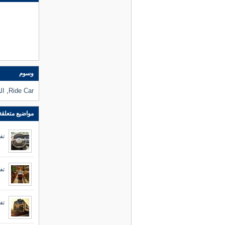
وسوم
Ride Car
,
ال
مواضيع متعلقة
تف
تف
تف