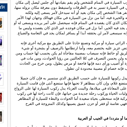
وب السيارة في المنام للشخص ولم يقم بقيادتها أي جلس ليصل إلى مكان
الأك
ي في السيارة تسير به في الطرقات واستيقظ دون معرفة مكان نزوله منها،
 هذا الشخص إلى مكان بعيد أو أنه سيدخل لأمر يسعى إليه ولكنه
 والحيرة فيه، أما من نزل من السيارة في مكان فهنالك وجهان لهذا الأمر
كان الذي كان يقصده في المنام فإنه سيحصل على أمر يريده ويسعى له أو
يجد فيه الخير، أما نزل في مكان فوجده غير الذي كان يقصده وليس ما
نه سيسعى لأمر لن يحققه أبدا أو يسافر لمكان يجد في التعاسة والضياع.
الرائي سيارة أو مركبة وتصنع حادثا على الطريق مع مركبة أخرى فإنه
 عزيز عليه يختصم معه، وأما ارتطامها بالرصيف أو بشجرة أو شيء
ريق أو حائط فإنه سيصاب بمصيبة مفاجأة لم يكن يحسب لها حساب ومن
ه ولن يحسن التصرف في كلا الحالتين من رؤيا الحوادث، ومن مات في
ة أو أصيب ورأى دمه فإنها فاجعة أو مرض يطول، ومن خرج من الحادث
 فإنه خصام أو مصيبة محدودة لن تطول.
يدل ركوبها للسيارة على حسب الطريق الذي ستسير به فإن كان جميلا
ستضع غلام، وإن كان بمظاهر لا تحبها فإنها ستضع أنثى فإن قامت السيارة
لى المعاناة في ميلادها، والبنت العزباء يدل ركوب السيارة لها على الزواج
ات الحياة وركوب رحلة جديدة من حياتها، فإن كانت راحة لها في ركوب
ركبة فإنه ستحظى بحياة سعيدة أما الحوادث والبطء للسيارة أو المظاهر
ا فهي تعاسة أو فقر أو حزن عميق يصيبها وكذلك المتزوجة في الفرح
 أو مترددا في الجيب أو العربية