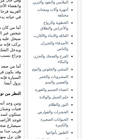
وفي حال من ر
الملابس والنقود والتزين
وانقضاء الأج
أجهزة وآلات ومعدات
العربية فرحا
مختلفة
في حياته يدخ
الخطوبة والزواج
أما من كان م
والأعراس والطلاق
شخص غير الذ
العائلة والابناء والأقارب
سيحل عليه وي
الأصدقاء والجيران
يركب فإنه س
والناس
ويدخل الشك ل
ونزاع بسبب ه
الفرح والضحك والحزن
والبكاء
أما من صعد ا
المشي والجلوس والنوم
وقد يكون فرح
المشروبات والخمر
السيارة فإنه
والعصير والسم
يزول أيضا.
اعضاء الجسم والعورة
النظر من نوا
حلم الحمل والولادة
ومن وجد أنه 
النور والظلام
فتيات وشبان
الحشرات والقوارض
ستكون لسد حا
الحيوانات الصغيرة
فوجد الأراضي
والكبيرة
سيصارع شخصا
قريب جدا منه
الطيور بأنواعها
فإن نزل منها