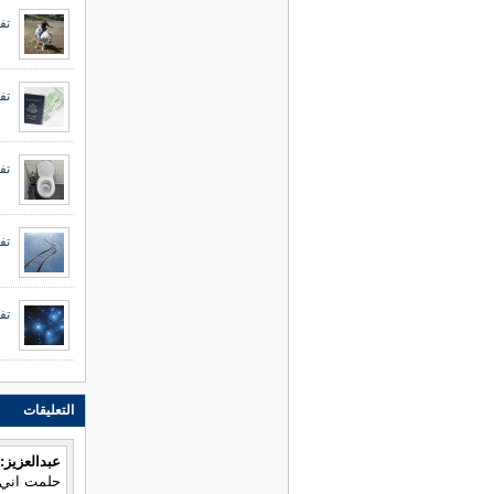
تف
تف
تف
تف
تف
التعليقات
عبدالعزيز:
حلمت اني 