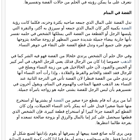
نتعرف على ما يمكن رؤيته في الحلم من حالات الفضة وتفسيرها.
الفضة في المنام
تدل الفضة على المال الذي جمعه صاحبه بكثرة وخزنه، فكلما كانت رؤية
الفضة
بكمية أكبر كان المال الذي جمعه أو سيرزق به أكثر، والنقرة التي
يلبسها الرجل أو القطعة من الفضة التي يمتلكها الشخص في حلمه تفسر
بأنها جارية بيضاء جميلة شديدة حسن المظهر أو زوجة صالحة يتزوجها
تقوم على جميع أمره وتدل قطع الفضة على النقاء في جوهر النساء.
وفي حال حلم أن الشخص يرتدي خلخالا من الفضة فهو فيه الشر كما في
الذهب
خصوصا إذا كان من الرجال فذلك يعني للرجل الخوف في أمر كبير
أو الحبس والقيود، لأن حلي الخالاخيل هي من زينة النساء ويصلح في
للرجال فقد العقد والخاتم والقرط والقلادة ، وإذا رأت أحد النساء أنها
ترتدي حلي من الفضة فنظرا لان الفضة تأتي في الدرجة الثانية عند
النساء بعد الذهب ففيها المتاعب والهموم في المنام، ويقول آخرون في
تفسيرهم بأن لبس الرجل للفضة بشتى حليه هو زواجه بامرأة جميلة.
أما من يرى أنه قام بقطع جزء صغير من
الفضة
أو يشتريها أو استخرج
منها شيئا صغيرا فيدل على أنه يمكر بأحد النساء الجميلات، وإن كان
القطع كم الفضة جزءا كبيرا أو استخراج قطعة كبيرة، فإن الشخص الذي
قطعها سيحصل على كنز إما بالمال والرزق أو بزوجة صالحة تسعده أو
بفرحة طالما انتظرها.
ومن يرى كأنه صائغ فضة يبيعها أو يسرقها أو يقوم بإذابتها لصنع شكل أو
إذابتها فقط ، فإنه سيخاصم زوجته أو يفارقها إذا كانت كمية الفضة المذابة