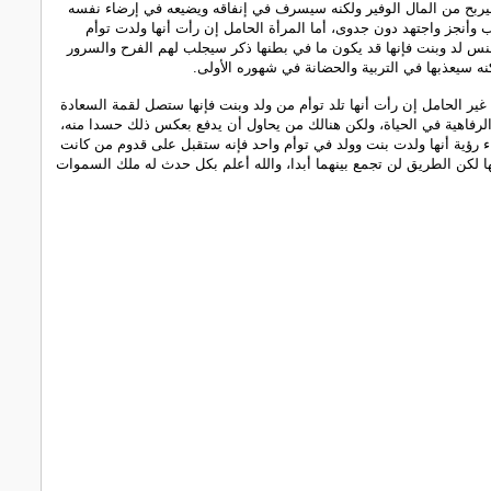
يربح من المال الوفير ولكنه سيسرف في إنفاقه ويضيعه في إرضاء نفسه
 وأنجز واجتهد دون جدوى، أما المرأة الحامل إن رأت أنها ولدت توأم
نس لد وبنت فإنها قد يكون ما في بطنها ذكر سيجلب لهم الفرح والسرور
نه سيعذبها في التربية والحضانة في شهوره الأولى.
 غير الحامل إن رأت أنها تلد توأم من ولد وبنت فإنها ستصل لقمة السعادة
الرفاهية في الحياة، ولكن هنالك من يحاول أن يدفع بعكس ذلك حسدا منه،
اء رؤية أنها ولدت بنت وولد في توأم واحد فإنه ستقبل على قدوم من كانت
ا لكن الطريق لن تجمع بينهما أبدا، والله أعلم بكل حدث له ملك السموات