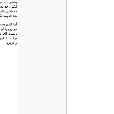
يفسر بأنه س
ليكون قد تعب
مختلفين بالج
بعد قدومه لك
أما المتزوجة
مع زوجها أو 
وللبنت العزب
ترغبه لخطبته
والأرض.