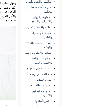
الملابس والنقود والتزين
يقول أغلب الم
يكون فيها ال
أجهزة وآلات ومعدات
الرقي في الع
مختلفة
بالأمر الجيد
الخطوبة والزواج
تتمة حملها أو
والأعراس والطلاق
العائلة والابناء والأقارب
الأصدقاء والجيران
والناس
الفرح والضحك والحزن
والبكاء
المشي والجلوس والنوم
المشروبات والخمر
والعصير والسم
اعضاء الجسم والعورة
حلم الحمل والولادة
النور والظلام
الحشرات والقوارض
الحيوانات الصغيرة
والكبيرة
الطيور بأنواعها