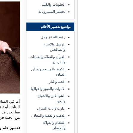
الحلويات والكيك
تحضير المشروبات
مواضيع تفسير الأحلام
رؤية الله عز وجل
الرسل والانبياء
والصالحين
القرآن والصلاة والعبادات
والقربان
الكعبة والمسجد واماكن
العبادة
الجنة والنار
الاموات والقبور واحوالها
الشياطين والاشباح
والجن
أما في المنام
البنات، أو تل
اداوت واثاث المنزل
الذهب والفضة والمعادن
من أنجب في 
الطعام والفواكه
تفسير حلم ولا
والخضار