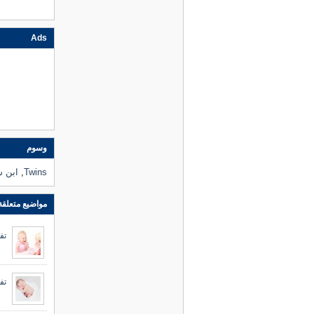
Ads
وسوم
Twins
,
ابن س
مواضيع متعلقة
تف
تف