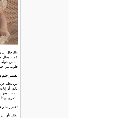
وللرجال إن ر
عمله ومال وع
الناس حوله ن
قلوب من حول
تفسير حلم ول
من يحلم في م
ذكور أو إناث
الحدث وقرب ح
التحري جيدا 
تفسير حلم تو
يقال بأن الر