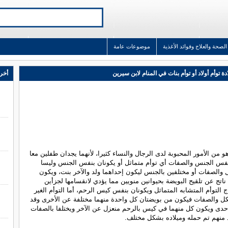
الصحة والعلاج وفوائد الأغذية
موضوعات عامة
ة توأم أولاد أو توأم بنات في المنام لابن سيرين
أخر 
هو من الأمور المحبوبة لدى الرجال والنساء كثيرا، لأنهما يجدان طفلين معا
بنفس الجنس والصفات أي توأم متماثل أو يكونان بنفس الجنس وليسا
الصفات أو مختلفين بالجنس ليكون إحداهما ولد والآخر بنت، ويكون
 ناتج عن تلقيح البويضة بحيوانين منويين مما يؤدي لانقسامها لجزأين
اج التوأم المتشابه المتماثل ويكونان بنفس كيس الرحم، أما التوأم الغير
ل والصفات فيكون من بويضتان كل واحدة منهما مختلفة عن الأخرى وقد
ى ويكون كل منهما في كيس بالرحم منعزل عن الآخر ويختلفا بالصفات
 منهم تم حمله وميلاده بشكل مختلف.