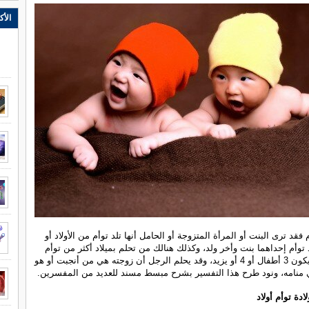
الأك
 فقد ترى البنت أو المرأة المتزوجة أو الحامل أنها تلد توأم من الأولاد أو
د توأم إحداهما بنت وأخر ولد، وكذلك هنالك من تحلم بميلاد أكثر من توأم
معا لعدد قد يكون 3 أطفال أو 4 أو يزيد، وقد يحلم الرجل أن زوجته هي من أنجبت أو هو
منامه، ونود طرح هذا التفسير بشرح مبسط مسند للعديد من المفسرين.
دة توأم أولاد