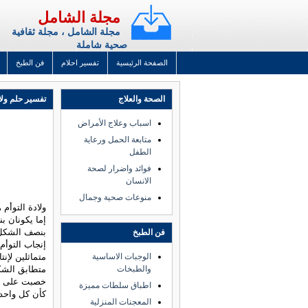
مجلة الشامل
مجلة الشامل ، مجلة ثقافية
صحية شاملة
الصفحة الرئيسية
تفسير احلام
فن الطبخ
الصحة والعلاج
تفسير حلم ولاد
اسباب وعلاج الأمراض
متابعة الحمل ورعاية
الطفل
فوائد واضرار لصحة
الانسان
منوعات صحية وجمال
ولادة التوأم 
إما يكونان 
بنصف الشكل و
فن الطبخ
إنجاب التوأم
الوجبات الاساسية
متماثلين لإنت
والطبخات
متطابق الشك
خصبت على حد
اطباق سلطات مميزة
كأن كل واحد
المعجنات المنزلية