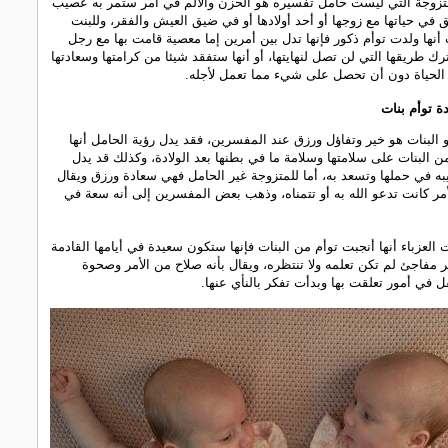
تزوجة التي ليست حامل تفسيره هو الحزن والألم في أمر ستمر به عصيب
لق في حياتها مع زوجها أو أحد أولادها أو في ضيق العيش والفقر، وللبنت
ت أنها ولدت توأم ذكور فإنها تدل بين أمرين إما معصية قامت بها مع رجل
رك طريقها التي لن تصل لنهايتها، أو أنها ستفقد شيئا من كرامتها وسعادتها
 الحياة دون أن تحصل على شيء مما تعمل لأجله.
دة توأم بنات
أو البنات هو خير وتفاؤل ورزق عند المفسرين، فقد يدل رؤية الحامل أنها
ن البنات على سلامتها وسلامة ما في بطنها بعد الولادة، وكذلك قد يدل
ه في حملها وتسعد به، أما للمتزوجة غير الحامل فهي سعادة ورزق ويقال
أمر كانت تدعو الله به أو تتمناه، وذهب بعض المفسرين إلى أنه سعة في
ت العزباء أنها أنجبت توأم من البنات فإنها ستكون سعيدة في أيامها القادمة
مر مفاجئ لم تكن تعلمه ولا تنتظره، ويقال بأنه صلاح من الأمر وصحوة
ل في أمور تعلقت بها وبدأت تفكر بالنأي عنها.