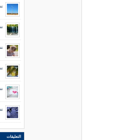
تفس
تف
تف
تف
تف
تف
التعليقات