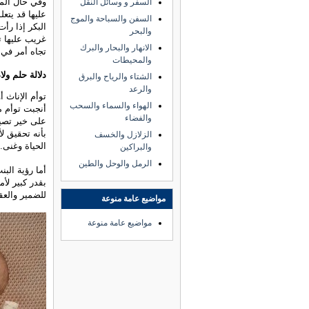
وفي حال الم
السفر و وسائل النقل
عليها قد يتع
السفن والسباحة والموج
البكر إذا رأ
والبحر
غريب عليها ت
الانهار والبحار والبرك
تجاه أمر في
والمحيطات
دلالة حلم ولا
الشتاء والرياح والبرق
والرعد
توأم الإناث 
الهواء والسماء والسحب
أنجبت توأم م
والفضاء
على خير تصيب
بأنه تحقيق ل
الزلازل والخسف
الحياة وغنى.
والبراكين
الرمل والوحل والطين
أما رؤية البن
بقدر كبير لأ
للضمير والعق
مواضيع عامة منوعة
مواضيع عامة منوعة