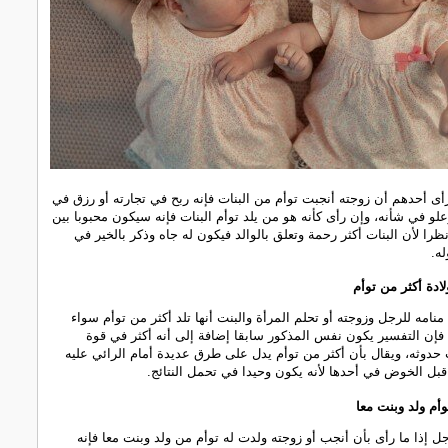
أى أحدهم أن زوجته أنجبت توأم من البنات فإنه ربح في تجارته أو رزق في
لو في شأنه، وإن رأى كأنه هو من يلد توأم البنات فإنه سيكون محبوبا بين
ظرا لأن البنات أكثر رحمة وتعلق بالوالد فيكون له جاه وذكر بالخير في
ه.
ادة أكثر من توأم
نامه للرجل وزوجته أو تحلم المرأة والبنت أنها تلد أكثر من توأم سواء
 فإن التفسير يكون نفس المذكور سابقا إضافة إلى أنه أكثر في قوة
دوثه، ويقال بأن أكثر من توأم يدل على طرق عديدة أمام الرائي عليه
قبل الخوض في أحدها لأنه يكون وحيدا في تحمل النتائج.
أم ولد وبنت معا
جل إذا ما رأى بأن أنجب أو زوجته ولدت له توأم من ولد وبنت معا فإنه