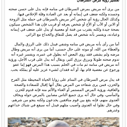
تفسير رؤية مرض السرطان
من يرى أنه مريض بمرض السرطان في منامه فإنه يدل على حسن صحته
وجسده ولكنه ضعف في إيمانه أو بعد عن العبادة وقلة الإخلاص فيها،
وكذلك الحال رؤية أي شخص آخر مريض بالسرطان في حمله مثل الزوجة
أو الابن أو الأب أو الأخ أو شخص يعرفه أو قريب فإن هذا الشخص سيكون
بصحة جيدة ولكنه يقترب من فتنة أو معصية أو يدل على ضعف في إيمانه
وعبادته، ويفسر بأنه شخص قد يصل للنفاق والخداع مع الرائي.
أما من رأى بأنه مريض في منامه وشفي فيدل ذلك على الرزق والمال
والعطاء من الله، أو موته على حال حسنى، أما من يرى أنه مريض وطال
مرضه ولم يشفى فقد روى البعض أنه يطول في عمره، ويفسر غيره أنه
تدوم صحته طويلا ويرزق برزق كثير، ويقال أنه يدل على قرب الأجل، ورؤية
أنه مريض في منامه ثم مات في الحلم بسبب هذا المرض فهو إما عفو
ورجوع عن معصية قام بها، أو أنه فقدان لشيء عزيز عليه أو يملكه بحب.
قد يدل مرض السرطان في المنام على زوايا الحياة المحيطة مثل الفرح
والحزن، فمن يرى شفاءه من المرض يقال أنها إقبال للسعادة والصحة
والعافية، ورؤية المرض المستمر أو العناء والألم منه فإنه قدوم للحزن
والمآسي، وفي حال أنه يرى جميع الناس مصابين بالمرض حوله ويخاف
العدوى منهم، فإنه يقع بين قوم منافقين يخدعون ولكنه ينجو من شرهم،
وفي حال نقلوا له العدوى وأصيب مثلهم فيدل أنه سيقع في شباك خداعهم
وغدرهم.