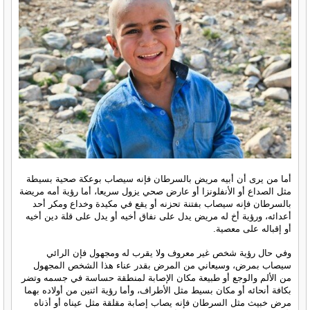
أما من يرى أن أبيه مريض بالسرطان فإنه سيصاب بوعكة صحية بسيطة
مثل الصداع أو الأنفلونزا أو عارض صحي يزول سريعا، أما رؤية أمه مريضة
بالسرطان فإنه سيصاب بفتنة تحزنه أو يقع في مكيدة وخداع ومكر أحد
أعدائه، ورؤية أخ له مريض يدل على نفاق أخيه أو يدل على قلة دين أخيه
أو إقباله على معصية.
وفي حال رؤية شخص غير معروف ولا يقرب له ومجهول فإن الرائي
سيصاب بمرض، وسيعاني من المرض بقدر عناء هذا الشخص المجهول
من الألم والوجع أو طبيعة مكان الإصابة لمنطقة حساسة في جسمه وتضر
بكافة أنحائه أو مكان بسيط مثل الأطراف، وأما رؤية اثنين من أولاده بهما
مرض خبيث مثل السرطان فإنه يصاب إصابة مقلقة مثل عيناه أو أذناه