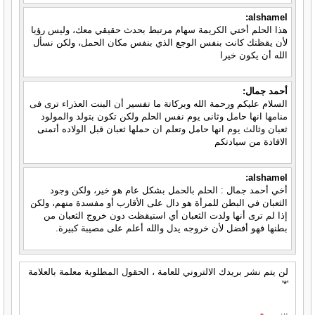
alshamel:
هذا الحلم أختي الكريمة سهام مرتبط بحدث حقيقي معك، وليس رؤيا
لأن يقظتك كانت بنفس الوجع الذي بنفس مكان الحمل، ولكن نسأل
الله أن يكون خيرا
أحمد جمال:
السلام عليكم ورحمة الله وبركاتة ما تفسير أن البنت العذراء ترى فى
منامها انها حامل وثانى يوم نفس الحلم ولكن تكون بتولد والمولود
ثعبان وثالث يوم انها حامل وتعلم ان حملها ثعبان قبل الولاده أتمنى
الافادة من سيادتكم
alshamel:
أخي أحمد جمال : الحلم بالحمل بشكل عام هو خير، ولكن وجود
الثعبان في البطن للمرأة هو دال على الأقارب أو مفسدة منهم، ولكن
إذا لم ترى أنها ولدت الثعبان أي استيقظت دون خروج الثعبان من
بطنها فهو أفضل لأن خروجه يدل والله أعلم على مصيبة كبيرة.
لن يتم نشر بريدك الالتروني للعامة ، الحقول المطلوبة معلمة بالعلامة
'*'