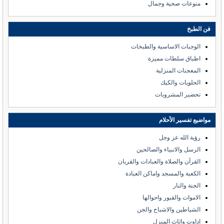
منوعات صحية وجمال
فن الطبخ
الوجبات الاساسية والطبخات
اطباق سلطات مميزة
المعجنات المنزلية
الحلويات والكيك
تحضير المشروبات
مواضيع تفسير الأحلام
رؤية الله عز وجل
الرسل والانبياء والصالحين
القرآن والصلاة والعبادات والقربان
الكعبة والمسجد واماكن العبادة
الجنة والنار
الاموات والقبور واحوالها
الشياطين والاشباح والجن
اداوت واثاث المنزل