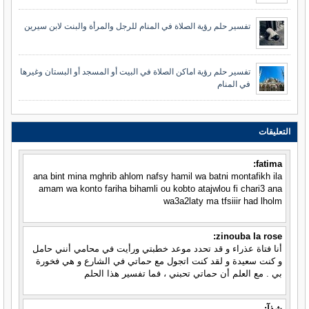
تفسير حلم رؤية الصلاة في المنام للرجل والمرأة والبنت لابن سيرين
تفسير حلم رؤية اماكن الصلاة في البيت أو المسجد أو البستان وغيرها
في المنام
التعليقات
fatima:
ana bint mina mghrib ahlom nafsy hamil wa batni montafikh ila
amam wa konto fariha bihamli ou kobto atajwlou fi chari3 ana
wa3a2laty ma tfsiiir had lholm
zinouba la rose:
أنا فتاة عذراء و قد تحدد موعد خطبتي ورأيت في محامي أنني حامل
و كنت سعيدة و لقد كنت اتجول مع حماتي في الشارع و هي فخورة
بي . مع العلم أن حماتي تحبني ، فما تفسير هذا الحلم
شذآ: