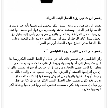
يفسر ابن شاهين رؤية الحمل للبنت العزباء
يفسر ابن شاهين بان رؤية البنت البكر للحمل في بطنها بأنه خير وبشرى
قادمة لها في الدنيا ، ويستمد حديثه وتفسيره من قول ابو سعيد الواعظ :
إن رؤيا الحمل للمرأة كثرة المال وللرجل هم وحزن يأتي إليه، وقيل رؤيا
الحمل سواء كان للرجل أو للمرأة على السواء دليلا على النعمة وعلى
مال الدنيا بقدر اتساع جوف الحمل أو رحم المرأة.
يفسر حلم الحمل للغير متزوجة النابلسي بأنه
رأي النابلسي في تفسير ذلك بأنه في حمل أو الحبل للبنت البكر ربما يدل
على نكد يصل إلى أهلها بسببها، وربما دل على حادث سوء يحدث في
محلها إذا كانت تعمل بالتجارة من سارق أو حريق، أو سرقة تصيب مالها أو
أي من أغراضها الثمينة أو العزيزة لها، وربما يلبسها جان والعياذ بالله لنا
جميعا، أو يعقد عليها بالزواج من لم يكن يستحقها إذا كانت ذات خلق
ودين، وقد يكون تفسير حلم الحمل للبنت البكر هو نزول بكارتها قبل
زواجها بأي سبب وقد يكون بمصيبة فلتتقي الله ربها في دينها ودنياها لكي
لا يصيبها مكروه.