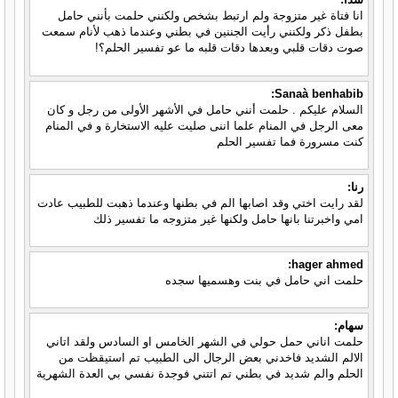
انا فتاة غير متزوجة ولم ارتبط بشخص ولكنني حلمت بأنني حامل
بطفل ذكر ولكنني رأيت الجننين في بطني وعندما ذهب لأنام سمعت
صوت دقات قلبي وبعدها دقات قلبه ما عو تفسير الحلم؟!
Sanaà benhabib:
السلام عليكم . حلمت أنني حامل في الأشهر الأولى من رجل و كان
معى الرجل في المنام علما اننى صليت عليه الاستخارة و في المنام
كنت مسرورة فما تفسير الحلم
رنا:
لقد رايت اختي وقد اصابها الم في بطنها وعندما ذهبت للطبيب عادت
امي واخبرتنا بانها حامل ولكنها غير متزوجه ما تفسير ذلك
hager ahmed:
حلمت اني حامل في بنت وهسميها سجده
سهام:
حلمت اناني حمل حولي في الشهر الخامس او السادس ولقد اتاني
الالم الشديد فاخدني بعض الرجال الى الطبيب تم استيقظت من
الحلم والم شديد في بطني تم اتتني فوجدة نفسي بي العدة الشهرية