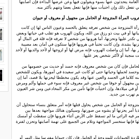
امة يتحدثون عنها بسوء ويقولون فيها وعن عرضها البذاءة فإن أصابتها
تفعل ذلك وإن اختبأت منها فإنها تفعل بعضا وتتهم بأكثر منه.
روب المرأة المتزوجة أو الحامل من مجهول أو معروف أو حيوان
رأة المتزوجة من شخص تعرفه يتعلق بالحسد وعيون الناس لها إن كانت
تها أو في بيت ذو رزق من الله، ويكون الهروب هو تقلب في حياتها وبعض
 تكدر عليها وتحزنها، أما هروبها من شخص لا تعرفه فإنه قلة في المال أو
ها بشدة، وإن كانت تختبأ في هروبها فإنها ستكون في أمان بعد مصيبة
بها، أما إن واصلت الهروب فإنه مرض لها أو لزوجها أو لأحد والديها أو لأحد
نت منجبة أو لأكثر شخص يعز عليها.
للحامل فإن كان من شخص معروف فإنه حسد أو حديث من خصومها من
 وحسد لحملها وحياتها حتى لو كانت غير سعيدة في أمورها، ويكون للشخص
ه كلاما في الحسد والعين عنها وقد يكون مخططا ليحزنها بلا قصد، أما إن
من مجهول أو خوفا من شخص غير معروف فإنه سوء في حملها وألم ومرض
ها أو في ميلادها، وإن اختبأت فإنها تأمن من مكر المخادعين ومن شر العيون
م تهرب من جديد.
تزوجة أو الحامل من شخص يحاول قتلها فإنه أمر متعلق بنساء ستحاول أن
ذبا أمر يحزنها أو يشوه من صورتها، وسيكون هنالك مواجهة بعدها بين
صر فيه الرائي ما لم تسقط على الأرض أثناء هروبها فإن سقطت أو أمسك
ها فإنها ستخسر المواجهة وتلام من الجميع على تهمة أصابتها وتحزن لفترة
دة الحيوانات للمتزوجة أو الحامل فإن كان حيوانا مفترسا مثل النمر أو