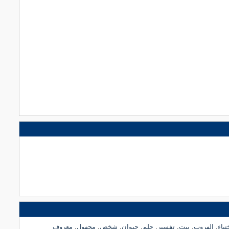
تباء
,
الهروب
,
بيت
,
تفسير
,
حلم
,
حيوان
,
شخص
,
مجهول
,
معروف