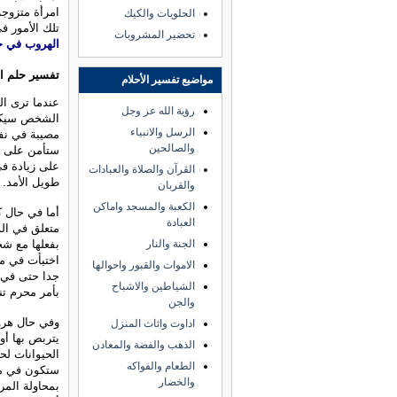
امرأة متزوجة
الحلويات والكيك
تلك الأمور 
تحضير المشروبات
الهروب في حل
تفسير حلم ال
مواضيع تفسير الأحلام
عندما ترى ال
رؤية الله عز وجل
الشخص سيكون
الرسل والانبياء
مصيبة في نفس
والصالحين
ستأمن على نف
على زيادة ف
القرآن والصلاة والعبادات
طويل الأمد.
والقربان
الكعبة والمسجد واماكن
أما في حال 
العبادة
متعلق في ال
بفعلها مع شخ
الجنة والنار
اختبأت في مك
الاموات والقبور واحوالها
جدا حتى في ا
الشياطين والاشباح
بأمر محرم تن
والجن
وفي حال هرو
اداوت واثاث المنزل
يتربص بها أو
الذهب والفضة والمعادن
الحيوانات لح
الطعام والفواكه
ستكون في مصي
والخضار
بمحاولة المر