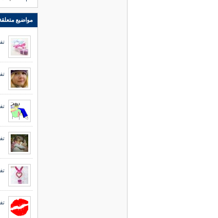
مواضيع متعلقة
تف
تف
تف
تف
تف
تف