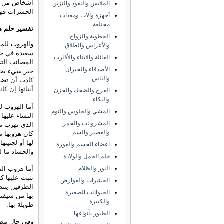
أشخاص من الع
الملابس والنقود والتزين
الحشرات فهي 
أجهزة وآلات ومعدات
مختلفة
تفسير حلم ه
الخطوبة والزواج
والهروب للم
والأعراس والطلاق
سعيدة في حيا
العائلة والابناء والأقارب
المصائب التي
الأصدقاء والجيران
خبر سيء يحزن
والناس
كادت أن تضر 
أبنائها إن كا
الفرح والضحك والحزن
والبكاء
أما الهروب 
المشي والجلوس والنوم
النساء عليها
المشروبات والخمر
الذي تهرب من
والعصير والسم
كان هروبها 
لها أو لجنين
اعضاء الجسم والعورة
والحساد ما ل
حلم الحمل والولادة
أما هروب الم
النور والظلام
تثبت عليها ك
الحشرات والقوارض
الطرفين ينت
الحيوانات الصغيرة
بها من سيقتل
والكبيرة
طويلة بها.
الطيور بأنواعها
وفي حال مطار