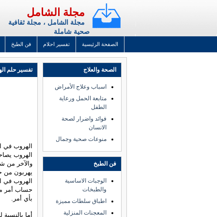
مجلة الشامل
مجلة الشامل ، مجلة ثقافية
صحية شاملة
الصفحة الرئيسية
تفسير احلام
فن الطبخ
الصحة والعلاج
تفسير حلم ال
اسباب وعلاج الأمراض
متابعة الحمل ورعاية
الطفل
فوائد واضرار لصحة
الانسان
منوعات صحية وجمال
الهروب في الم
الهروب يصاح
والآخر من ش
فن الطبخ
يهربون من حي
الوجبات الاساسية
الهروب في ا
والطبخات
حساب أمر ما 
بأي أمر.
اطباق سلطات مميزة
المعجنات المنزلية
أما بالنسبة 