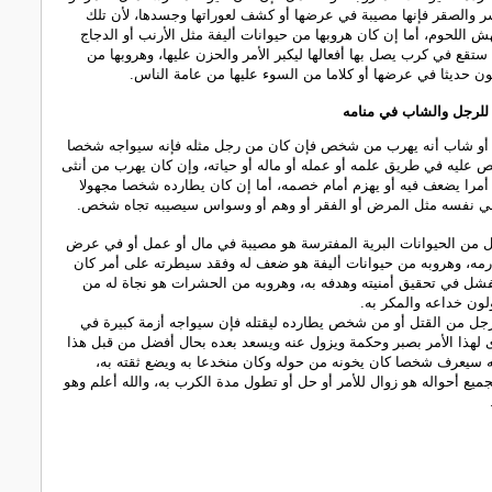
سر والصقر فإنها مصيبة في عرضها أو كشف لعوراتها وجسدها، لأن تلك
هش اللحوم، أما إن كان هروبها من حيوانات أليفة مثل الأرنب أو الدجاج
 ستقع في كرب يصل بها أفعالها ليكبر الأمر والحزن عليها، وهروبها من
 حديثا في عرضها أو كلاما من السوء عليها من عامة الناس.
 للرجل والشاب في منامه
أو شاب أنه يهرب من شخص فإن كان من رجل مثله فإنه سيواجه شخصا
ص عليه في طريق علمه أو عمله أو ماله أو حياته، وإن كان يهرب من أنثى
أمرا يضعف فيه أو يهزم أمام خصمه، أما إن كان يطارده شخصا مجهولا
في نفسه مثل المرض أو الفقر أو وهم أو وسواس سيصيبه تجاه شخص.
 من الحيوانات البرية المفترسة هو مصيبة في مال أو عمل أو في عرض
رمه، وهروبه من حيوانات أليفة هو ضعف له وفقد سيطرته على أمر كان
شل في تحقيق أمنيته وهدفه به، وهروبه من الحشرات هو نجاة له من
ون خداعه والمكر به.
رجل من القتل أو من شخص يطارده ليقتله فإن سيواجه أزمة كبيرة في
 لهذا الأمر بصبر وحكمة ويزول عنه ويسعد بعده بحال أفضل من قبل هذا
ه سيعرف شخصا كان يخونه من حوله وكان منخدعا به ويضع ثقته به،
بجميع أحواله هو زوال للأمر أو حل أو تطول مدة الكرب به، والله أعلم وهو