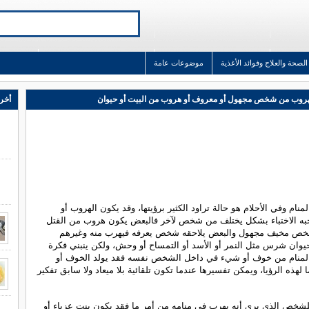
الصحة والعلاج وفوائد الأغذية
موضوعات عامة
هروب من شخص مجهول أو معروف أو هروب من البيت أو حيوان
أخر 
نام وفي الأحلام هو حالة تراود الكثير برؤيتها، وقد يكون الهروب أو
به الاختباء بشكل يختلف من شخص لآخر فالبعض يكون هروب من القتل
خص مخيف مجهول والبعض يلاحقه شخص يعرفه فيهرب منه وغيرهم
وان شرس مثل النمر أو الأسد أو التمساح أو وحش، ولكن ينبني فكرة
لمنام من خوف أو شيء في داخل الشخص نفسه فقد يولد الخوف أو
لهذه الرؤيا، ويمكن تفسيرها عندما تكون تلقائية بلا ميعاد ولا سابق تفكير
للشخص الذي يرى أنه يهرب في منامه من أمر ما فقد يكون بنت عزباء أو