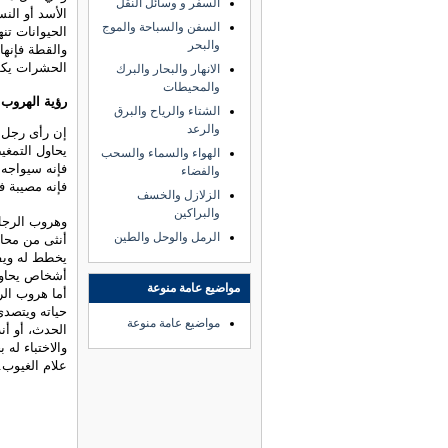
السفر و وسائل النقل
الأسد أو الن
السفن والسباحة والموج
الحيوانات تن
والبحر
والقطة فإنها
الحشرات يكون
الانهار والبحار والبرك
والمحيطات
رؤية الهروب
الشتاء والرياح والبرق
والرعد
إن رأى رجل 
يحاول التمغي
الهواء والسماء والسحب
فإنه سيواجه 
والفضاء
فإنه مصيبة 
الزلازل والخسف
والبراكين
وهروب الرجل
الرمل والوحل والطين
أنثى من محا
يخطط له ويف
أشخاص يحاول
مواضيع عامة منوعة
أما هروب ال
حياته ويتصدى
مواضيع عامة منوعة
الحدث، أو أن
والاختباء له 
علام الغيوب.