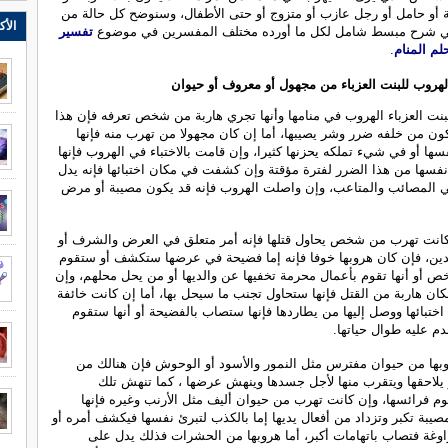
 أو حامل أو رجل عازب أو متزوج أو حتى الأطفال، وسنوضح كل حالة من
الأك
في شرح مبسط شامل لكل ما أورده مختلف المفسرين في موضوع
تفسير
م المنام
.
هروب للبنت العزباء من مجهول أو معروف أو حيوان
بنت العزباء الهروب في منامها وأنها تجري هاربة من شخص تعرفه فإن هذا
 من خلفه ضرر وشر يصيبها، أما إن كان مجهولا من تهرب منه فإنها
ها أو في شيء تملكه يحزنها كثيرا، وإن قامت بالاختباء في الهروب فإنها
سها من هذا الضرر لفترة مؤقتة وإن كشفت في مكان اختبائها فإنه يدل
ي المصائب والمتاعب، وإن واصلت الهروب فإنه قد يكون مصيبة أو مرض
كانت تهرب من شخص يحاول قتلها فإنه أمر متعلق في العرض والشرف أو
دين، فإن كان هروبها خوفا فإنه إما فضيحة في عرضها ستكشف أو ستقوم
ص أو أنها تقوم بأعمال محرمة تخفيها عن والديها أو من يحل محلهم، وإن
ان هاربة من القتل فإنها ستحاول تجنب ما سيحل بها، أما إن كانت خائفة
ختبائها ووصل إليها من يطاردها فإنها ستصاب بالفضيحة أو أنها ستقوم
دم عليه طوال حياتها.
بها من حيوان مفترس مثل النمور والأسود أو الوحوش فإن هنالك من
 يلاحقها ويتقرب منها لأجل جسدها وينهش عرضها ، كما تنهش تلك
وم فرائسها، وإن كانت تهرب من حيوان أليف مثل الأرنب وغيره فإنها
بة تكبر وتزداد من أفعال يديها إما بالكذب لتبرئ نفسها فيكشف أمره أو
اوغة فتصاب باتهامات أكبر، أما هروبها من الحشرات فذلك يدل على