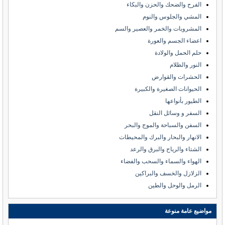
الفرح والضحك والحزن والبكاء
المشي والجلوس والنوم
المشروبات والخمر والعصير والسم
اعضاء الجسم والعورة
حلم الحمل والولادة
النور والظلام
الحشرات والقوارض
الحيوانات الصغيرة والكبيرة
الطيور بأنواعها
السفر و وسائل النقل
السفن والسباحة والموج والبحر
الانهار والبحار والبرك والمحيطات
الشتاء والرياح والبرق والرعد
الهواء والسماء والسحب والفضاء
الزلازل والخسف والبراكين
الرمل والوحل والطين
مواضيع عامة منوعة