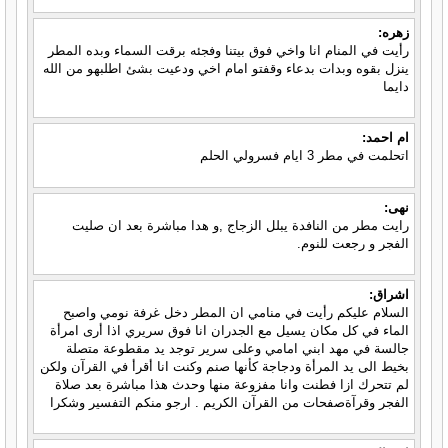
زهره:
رأيت في المنام انا واخي فوق بيتنا وفجئه برقت السماء وبده المطر
ينزل بقوه وبدات بدعاء وقفتو امام اخي ودعيت بشئ اطلبهو من الله
دايما
ام احمد:
اتحلمت في مطر 3 ايام فسرولي الحلم
نهى:
رايت مطر من النافدة يبلل الزجاج ,و هدا مباشرة بعد ان صليت
الفجر و رجعت للنوم.
اشراق:
السلام عليكم رأيت في منامي ان المطر دخل غرفة نومي واصبح
الماء في كل مكان يسيل مع الجدران انا فوق سريري اذا أرى امرأة
جالسة في مهد ابني امامي وعلى سرير توجد يد مقطوعة متصلة
بخيط الى يد المرأة ودجاجة كأنها صنم وكنت انا أقرأ في القرآن ولكن
لم تتحرك ازا فطنت وانا مفزوعة منها وحدث هذا مباشرة بعد صلاة
الفجر وقرآةصفحات من القرآن الكريم . ارجو منكم التفسير وشكرا