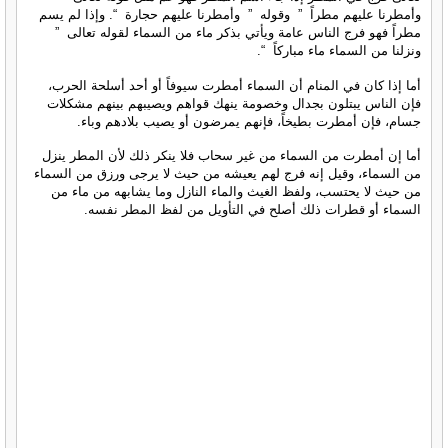
وأمطرنا عليهم مطراً ” وقوله ” وأمطرنا عليهم حجارة “. وإذا لم يسم
مطراً فهو فرج الناس عامة ويأتي بذكر ماء من السماء لقوله تعالى ”
ونزلنا من السماء ماء مباركاً “.
أما إذا كان في المنام أن السماء أمطرت سيوفاً أو أحد أسلحة الحرب،
فإن الناس يبتلون بجدال وخصومة ينهك قواهم ويصيبهم بينهم مشكلات
جسام، فإن أمطرت بطيخاً، فإنهم يمرضون أو يصيب بلادهم وباء.
أما إن أمطرت من السماء من غير سحاب فلا ينكر ذلك لأن المطر ينزل
من السماء، وقيل إنه فرج لهم يعيشه من حيث لا يرجى ورزق من السماء
من حيث لا يحتسب، ولفظ الغيث والماء النازل وما يشابهه من ماء من
السماء أو قطرات ذلك أصلح في التأويل من لفظ المطر نفسه.