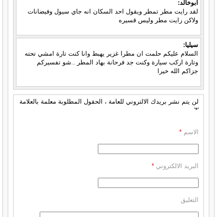
ابوخالد:
لقد رايت مطر تمطر ويقول احد السكان انه جاي سيول وفيضانات
ولاكن رايت مطر وليس قسيره
سيليا:
السلام عليكم حلمت ان مطرا غزير يهبط وانا كنت تارة امشي تحته
وتارة اركب سيارة وكنت جد فرحانة بهاد المطر ..شو تفسيركم
جزاكم الله خيرا
لن يتم نشر بريدك الالتروني للعامة ، الحقول المطلوبة معلمة بالعلامة
'*'
الاسم
*
البريد الالكتروني
*
التعليق