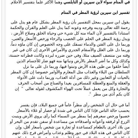
في المنام سواء لابن سيرين أو النابلسي
وهما الأكثر علما بتفسير الأحلام.
تفسير ابن سيرين لرؤية المطر في المنام
يقول ابن سيرين بمجل التفسير بأن رؤية المطر بشكل عام هو يدل على
رحمة الله تعالى ودينه وفرجه وعونه كما يدل على العلم والقرآن والحكمة
استنادا بالتفسير لأن الماء منه كل شيء حي وحياة الخلق وصلاح الأرض ،
ويدل رؤية المطر في الحلم على الخصب والرخاء ورخص الأسعار والغنى،
وربما دل على الفتن والدماء تسفك على وجه الخصوص إن كان ماؤه دماً،
وربما دل على العلل والأسقام الجدري والأمراض الأخرى إن كان في غير
وقته من منتصف الصيف مثلا، وفي حين ضرره لبرده وكانت قطراته حسنة،
وكذلك وكل ما أضر المطر بالأرض ونباتها منه فهو ضار للأجسام الذين
أيضاً خلقوا من طين هذه الأرض ونبتوا فيها، وربما دل على ما نزل
السلطان من البلاء والعذاب مثل المغارم والأوامر خصوصا إن كان المطر
بالحيات أو الثعابين وغير ذلك من أدلة العذاب، وربما دلت على الأدواء
والعقلة والمنع والعطلة للمسافرين بعيدا والصناع من أصحاب الحرف
والتجارة وكل من يعمل عملاً تحت الهواء المكشوف لقوله تعالى ” إن
كان بكم أذى من مطر “.
أما في حال أن الشخص رأى مطراً عاماً في جميع البلاد، فإن يفسر
بحسب حالة الناس فإذا كان الناس في شدة أو حصار أو غلاء بالأسعار
خصبوا ورخص سعرهم إما بمطر من السماء كما رأى يروي الأرض وينبت
الزرع أو لرفقه وأعوانه وأصدقاءه من مساعدة أو سفن تقدم من البحر أو
من بلاد أخرى بالطعام كمساعدة أو تجارة من شخص بأسعار أقل، وإن
كان الناس في هذه البلاد في جور وظلم وعذاب وأمراض فرج ذلك عنهم