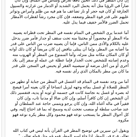
إن كان المطر في ذلك الحين نافعاً للأرض وللناس في المنام، وإن كان
ضاراً في الرؤيا مثل أنه يحمل البرد الشديد أو الدمار من غزارته والسيول
الجارفة أو كان فيه حجر أو نار تضاعف ما هم فيه من ظلم وأمراض وتواتر
عليهم على قدر قوة المطر وضعفه، فإن كان مجرد رشاً لقطرات الأمطار
تحمل الضرر فالأمر خفيف فيما يدل عليه.
أما عندما يرى الشخص في المنام نفسه في المطر تحت قطراته يصيبه
ماء المطر أو محصوراً أو مختبئا منه تحت سقف أو جدار فأمر ضرر يدخل
عليه بالكلام والأذى ممن الناس، فإما أن يصيبه ضرب من الناس على قدر
ما أصابه من المطر، وإما أن يبتلى بنافض إن كان مريضاً أو كان ذلك أوانه
أو كان المكان مكانه مثل منزله، وأما الممنوع من المطر أو الهروب منه
وعدم إصابته للشخص تحت الجدار فإما عطلة عن عمله أو سفر إلى بلاد
أخرى أو من أجل مرضه أو سيصيبه الفقر أو يحبس في السجن على قدر
ما كان من مطر بالمكان الذي رأى نفسه فيه.
أما من وجد نفسه في المنام قد اغتسل في المطر من جنابة أو تطهر من
المطر للصلاة أو غسل بمائه وجهه ليزيل اتساخا أو كان بعينه أمرا فيصح
له بصره أو غسل به نجاسة كانت في جسمه أو ثوبه أو يديه، فتفسير ذلك
أن الشخص إن كان كافراً أسلم، وإن كان ضالا أو مذنباً تاب، وإن كان
فقيراً في ماله أغناه الله، وإن كان يرجو ويتمنى حاجة عند السلطان أو
عند صاحب سلطة أو منصب نجحت لديه وسمح له بما قد احتاج إليه، وفي
كل أحوال المطر ما يستحب نوعه فهو محمود وكل مطر يكره نوعه فهو
مكروه.
ويقول ابن سيرين في توضيح المطر في القرآن بأنه ليس في كتاب الله
تعالى فرج في المطر إذا جاء اسم المطر فهو غم مثل قوله تعالى ”