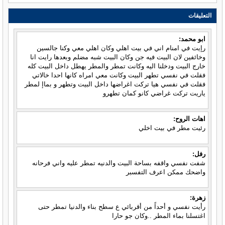
التعليقات
ابو محمد:
رإيت في امنام اني في بيت اهلي وكان اهلي معي وكنا جالسين
وخائفين لان البيت فيه جن وكان البيت شبه مضلم وبعدها رايت انا
خارج البيت ودخلنا اليه وكانت تمطر والمطر يهطل داخل البيت كله
فقلت في نفسي تطهر البيت وكانت معي امراه كانها احدا خالاتي
فقلت في نفسي هيا تركت اغراضها داخل البيت وتطهر و بماإ لمطر
ياريت تركت غراضي كانو كمان تطهرو
اهات الروح:
رئيت مطر في بيت اخلي
رفل:
شفت نفسي واقفه بساحة البيت والدنيه تمطر عليه واني فرحانه
واضحك ممكن اعرف التفسبر
زهرة:
رأيت نفسي و أحداً من أقربائي ع سطح بناء والدنيا تمطر حتى
اغتسلنا بماء المطر ..وكان جو حارا