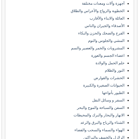
أجهزة وآلات ومعدات مختلفة
الخطوبة والزواج والأعراس والطلاق
العائلة والابناء والأقارب
الأصدقاء والجيران والناس
الفرح والضحك والحزن والبكاء
المشي والجلوس والنوم
المشروبات والخمر والعصير والسم
اعضاء الجسم والعورة
حلم الحمل والولادة
النور والظلام
الحشرات والقوارض
الحيوانات الصغيرة والكبيرة
الطيور بأنواعها
السفر و وسائل النقل
السفن والسباحة والموج والبحر
الانهار والبحار والبرك والمحيطات
الشتاء والرياح والبرق والرعد
الهواء والسماء والسحب والفضاء
الزلازل والخسف والبراكين