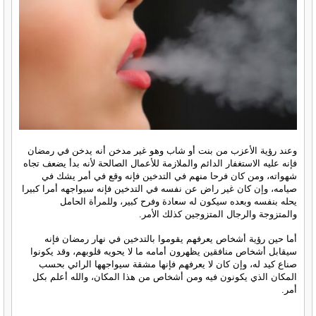
وعند رؤية الأعزب من بنت أو شاب وهو غير مدخن أنه يدخن في رمضان
فإنه عليه الاستغفار الدائم والملازمة للأعمال الصالحة لأنه بدأ يضعف تجاه
شهواته، ومن كان فرحا منهم في التدخين فإنه وقع في أمر يشك في
صيامه، وإن كان غير راض عن نفسه في التدخين فإنه سيواجهه أمرا كبيرا
يحله بنفسه وبعده سيكون له سعادة وفرح كبير، وللمرأة الحامل
والمتزوجة والرجال المتزوجين كذلك الأمر.
أما حين رؤية أشخاص يعرفهم يقوموا بالتدخين في نهار رمضان فإنه
سيقابل أشخاص منافقين يظهرون أمامه ما لا يحويه قلوبهم، وقد يكونوا
صناع كيد له، وإن كان لا يعرفهم فإنها مشقة سيواجهها الرائي بحسب
المكان الذي يكونون فيه ومن أشخاص من هذا المكان، والله أعلم بكل
أمر.