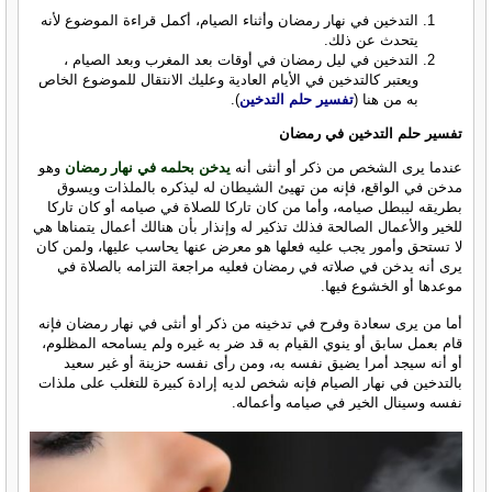
التدخين في نهار رمضان وأثناء الصيام، أكمل قراءة الموضوع لأنه
يتحدث عن ذلك.
التدخين في ليل رمضان في أوقات بعد المغرب وبعد الصيام ،
ويعتبر كالتدخين في الأيام العادية وعليك الانتقال للموضوع الخاص
به من هنا (
تفسير حلم التدخين
).
تفسير حلم التدخين في رمضان
عندما يرى الشخص من ذكر أو أنثى أنه
يدخن بحلمه في نهار رمضان
وهو
مدخن في الواقع، فإنه من تهيئ الشيطان له ليذكره بالملذات ويسوق
بطريقه ليبطل صيامه، وأما من كان تاركا للصلاة في صيامه أو كان تاركا
للخير والأعمال الصالحة فذلك تذكير له وإنذار بأن هنالك أعمال يتمناها هي
لا تستحق وأمور يجب عليه فعلها هو معرض عنها يحاسب عليها، ولمن كان
يرى أنه يدخن في صلاته في رمضان فعليه مراجعة التزامه بالصلاة في
موعدها أو الخشوع فيها.
أما من يرى سعادة وفرح في تدخينه من ذكر أو أنثى في نهار رمضان فإنه
قام بعمل سابق أو ينوي القيام به قد ضر به غيره ولم يسامحه المظلوم،
أو أنه سيجد أمرا يضيق نفسه به، ومن رأى نفسه حزينة أو غير سعيد
بالتدخين في نهار الصيام فإنه شخص لديه إرادة كبيرة للتغلب على ملذات
نفسه وسينال الخير في صيامه وأعماله.