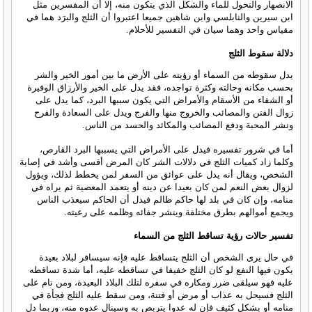
الانصهار والتحول للماء والشكل الذي يتكون منه، إلا أن المفسرين مثل
ابن سيرين والنابلسي وابن شاهين جميعا اعتبروا أن الثلج والبرَد هما في
مقياس واحد وهما سيان في التفسير للأحلام.
دلالة سقوط الثلج
يدل سقوطه من السماء أو رؤيته على الأرض ما بين أمور الخير والشر
بحسب مكانه وحالته وكثرة تواجده، فقد يدل على الخير والأرزاق الوفيرة
أو الشفاء من الأسقام والأمراض التي يكون سببها البرد، كما يدل على
زوال الفتن والمصائب والخروج منها والفرج ويدل على السعادة والفرح
ونشر المحبة ودفع المصائب والمكائد والحسد من الناس.
أما في شرور تفسيره فيدل على الأمراض التي يسببها البرد القارص،
وكلما زاد كميات الثلج في دلالات الشر كان المرض أقسى وأشد في إصابة
الشخص، ويقال أنه يدل على عوائق من السفر لمن يخطط لذلك، ويؤول
لزوال بعض النعم لمن كان بعيدا عن دينه أو يتعمد المعصية ثم يراه في
منامه، وإن كان في بلد لها حاكم ظالم فيدل أن الحاكم سيعذب الناس
ويجمع أموالهم بطرق مختلفة وينشر جفائه وظلمه على رعيته.
تفسير حالات رؤية تساقط الثلج من السماء
في حال يرى الشخص أن الثلج يتساقط عليه فإنه سيسافر لبلاد بعيدة
يكون فيها النفع لو كان الثلج خفيفا في تساقطه عليه، أما شدة تساقطه
عليه فهو سيلقى ضرر ومكاره في سفره لتلك البلاد البعيدة، ومن نام على
الثلج فسيحل به عذاب أو مرض أو فتنة، ومن سقط عليه الثلج فجأة في
منامه أو بشكل كثيف فإن له عدوا يتربص به وسينال عدوه منه، وربما دل