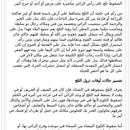
السقوط ثلج على رأس الرائي مباشرة على مرض أو أذى أو جرح كبير.
من رأى في حلمه أن الثلج يتساقط على أرض يابسة قحط أو غير صالحة
للزراعة أو فارغة من كل شيء مثل الباحات، فإن ذلك يدل على الخير
والرحمة التي ستصيب الرائي وتعصمه من فتن ومكائد رجال ذو سلطة
ومناصب مثلما يفسر المطر، أما رؤية الثلج يعم جميع البلاد فهذا يدل على
الشر ويقال أنه سيحل عليهم عقوبة من الله أو يسلط عليهم حاكم جائر
ظالم أو فتنة تصيب القوم ويتقاتلون فيما بينهم ويتنازعون، ومن رأى
استمرار الثلج بشكل كثيف جدا فإنه يدل على القحط أو الجوع إن كان
على منطقة واسعة فهو جوع عام أما إن كان كثيفا على بيته فهو الفقر
للرائي، وإذا كانت زخات الثلج الكثيفة جدا تنتقل من مكان لآخر في
تساقطها فذلك يدل على الحرب لأنه مثل جيش متحرك هنا وهناك، أو
انتشار الأمراض المعدية المتنقلة، أو انتشار حشرات الجراد التي تقضى
على كل ما هو أخضر للحياة.
تفسير حالات أوقات نزول الثلج
يعرف الثلج بسقوطه في الشتاء، فإن كان في الصيف أو الخريف أو في
وقت لا يسقط فيه الثلج أو وجد الرائي أنه في غرابة من أمره في الحلم
لسقوط الثلوج لأنها في غير موعدها، فهي تدل على المضار والأذى وكذلك
الفتن والمعاصي أو حاكم ظالم جائر بذيء السيط والتعامل، أو أشخاص
تعرفهم يحاولون الغدر بك للجلوس مكانك في عمل أو طردك أو فتنتك في
أمر ما.
أما سقوط الثلوج البيضاء من السماء في موعده وفرح الرائي بها، أو