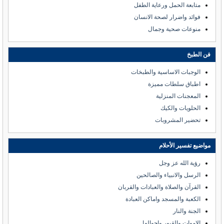
متابعة الحمل ورعاية الطفل
فوائد واضرار لصحة الانسان
منوعات صحية وجمال
فن الطبخ
الوجبات الاساسية والطبخات
اطباق سلطات مميزة
المعجنات المنزلية
الحلويات والكيك
تحضير المشروبات
مواضيع تفسير الأحلام
رؤية الله عز وجل
الرسل والانبياء والصالحين
القرآن والصلاة والعبادات والقربان
الكعبة والمسجد واماكن العبادة
الجنة والنار
الاموات والقبور واحوالها