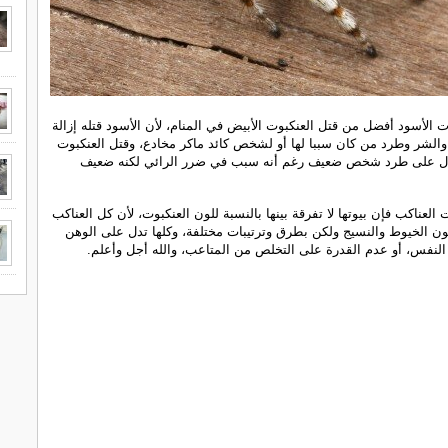
ت الأسود أفضل من قتل العنكبوت الأبيض في المنام، لأن الأسود قتله إزالة
والشر وطرد من كان سببا لها أو لشخص كائد ماكر مخادع، وقتل العنكبوت
دل على طرد شخص ضعيف رغم أنه سبب في ضرر الرائي لكنه ضعيف
العناكب فإن بيوتها لا تفرقة بينها بالنسبة للون العنكبوت، لأن كل العناكب
 الخيوط والنسيج ولكن بطرق وترتيبات مختلفة، وكلها تدل على الوهن
لنفس، أو عدم القدرة على التخلص من المتاعب، والله أجل وأعلم.