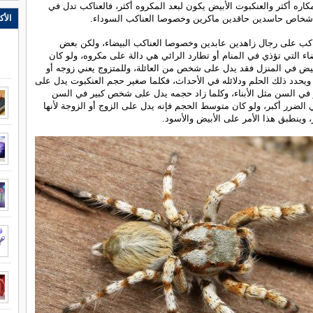
كاره أكثر والعنكبوت الأبيض يكون لبعد المكروه أكثر، فالعناكب تدل في
الأك
أشخاص حاسدين حاقدين ماكرين وخصوصا العناكب السوداء.
اكب على رجال زاهدين عابدين وخصوصا العناكب البيضاء، ولكن بعض
ضاء التي تؤذي في المنام أو تطارد الرائي هي دالة على مكروه، ولو كان
بيض في المنزل فقد يدل على شخص من العائلة، وللمتزوج يعني زوجه أو
 ويحدد ذلك الحلم ودلائله في الأحداث، فكلما صغير حجم العنكبوت يدل على
 السن مثل الأبناء، وكلما زاد حجمه يدل على شخص كبير في السن
 الضرر أكبر، ولو كان متوسط الحجم فإنه يدل على الزوج أو الزوجة لأنها
، وينطبق هذا الأمر على الأبيض والأسود.