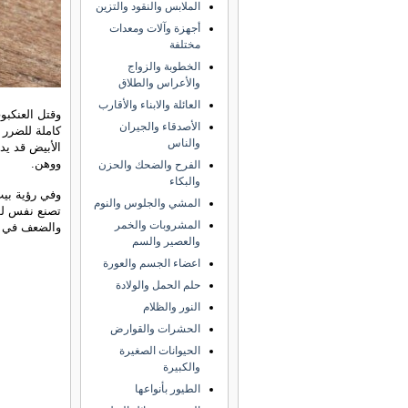
الملابس والنقود والتزين
أجهزة وآلات ومعدات
مختلفة
الخطوبة والزواج
والأعراس والطلاق
العائلة والابناء والأقارب
وقتل العنكبو
الأصدقاء والجيران
كاملة للضرر 
والناس
الأبيض قد ي
ووهن.
الفرح والضحك والحزن
والبكاء
وفي رؤية بيت 
المشي والجلوس والنوم
تصنع نفس لون
المشروبات والخمر
والضعف في ا
والعصير والسم
اعضاء الجسم والعورة
حلم الحمل والولادة
النور والظلام
الحشرات والقوارض
الحيوانات الصغيرة
والكبيرة
الطيور بأنواعها