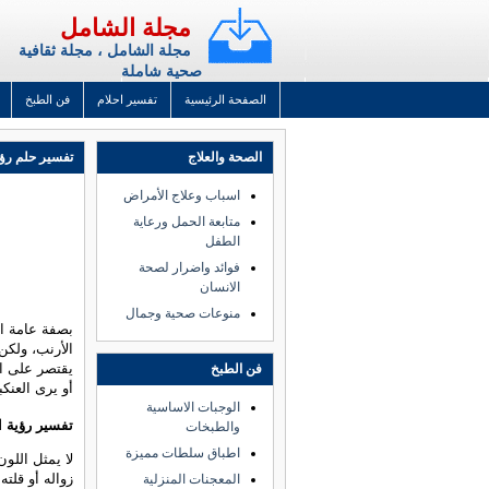
مجلة الشامل
مجلة الشامل ، مجلة ثقافية
صحية شاملة
الصفحة الرئيسية
تفسير احلام
فن الطبخ
الصحة والعلاج
تفسير حلم رؤية
اسباب وعلاج الأمراض
متابعة الحمل ورعاية
الطفل
فوائد واضرار لصحة
الانسان
منوعات صحية وجمال
بصفة عامة ال
الأرنب، ولكن 
يقتصر على ال
فن الطبخ
أو يرى العنك
الوجبات الاساسية
تفسير رؤية ا
والطبخات
اطباق سلطات مميزة
لا يمثل اللو
زواله أو قلته
المعجنات المنزلية