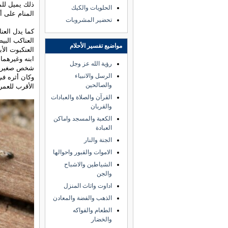
ذلك يميل للم
الحلويات والكيك
المنام على 
تحضير المشروبات
كما يدل العن
العناكب البي
مواضيع تفسير الأحلام
العنكبوت الأ
ابنه وغيرهما
رؤية الله عز وجل
شخص صغير في
الرسل والانبياء
وكان أثره في
والصالحين
الأقرب للعمر
القرآن والصلاة والعبادات
والقربان
الكعبة والمسجد واماكن
العبادة
الجنة والنار
الاموات والقبور واحوالها
الشياطين والاشباح
والجن
اداوت واثاث المنزل
الذهب والفضة والمعادن
الطعام والفواكه
والخضار