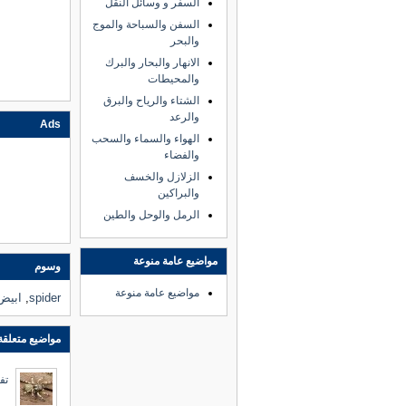
السفر و وسائل النقل
السفن والسباحة والموج
والبحر
الانهار والبحار والبرك
والمحيطات
الشتاء والرياح والبرق
والرعد
Ads
الهواء والسماء والسحب
والفضاء
الزلازل والخسف
والبراكين
الرمل والوحل والطين
مواضيع عامة منوعة
وسوم
مواضيع عامة منوعة
spider
,
ابيض
مواضيع متعلقة
تف